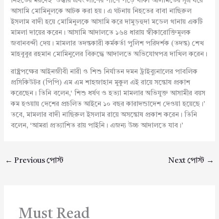
নিহতের মরদেহ উদ্ধার এবং লাশের পাশে পড়ে থাকা আলামতের সূত্র ধরে
আসামি মোমিনুলকে আটক করা হয়। এ ঘটনায় নিহতের বাবা নাছিরুল
ইসলাম বাদী হয়ে মোমিনুলকে আসামি করে দামুড়হুদা মডেল থানায় একটি
মামলা দায়ের করেন। আসামি আদালতে ১৬৪ ধারায় স্বীকারোক্তিমূলক
জবানবন্দী দেয়। মামলার তদন্তকারী কর্মকর্তা পুলিশ পরিদর্শক (তদন্ত) শেখ
মাহবুবুর রহমান মোমিনুলের বিরুদ্ধে আদালতে অভিযোগপত্র দাখিল করেন।
রাষ্ট্রপক্ষের আইনজীবী নারী ও শিশু নির্যাতন দমন ট্রাইব্যুনালের পাবলিক
প্রসিকিউটর (পিপি) এম এম শাহজাহান মুকুল এই রায়ে সন্তোষ প্রকাশ
করেছেন। তিনি বলেন,‘ শিশু ধর্ষণ ও হত্যা মামলার অভিযুক্ত আসামীর বয়স
কম হওয়ায় দেশের প্রচলিত আইনে ১০ বছর কারাদন্ডাদেশ দেওয়া হয়েছে।’
তবে, মামলার বাদী নাছিরুল ইসলাম রায়ে অসন্তোষ প্রকাশ করেন। তিনি
বলেন, ‘আমরা প্রত্যাশিত রায় পাইনি। এজন্য উচ্চ আদালতে যাব।’
←
Previous পোস্ট
Next পোস্ট
→
Must Read