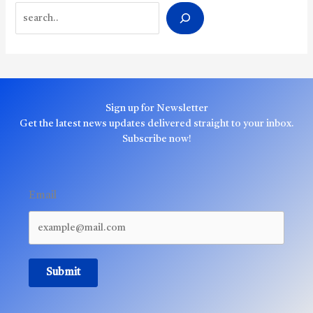
Search
Sign up for Newsletter
Get the latest news updates delivered straight to your inbox.
Subscribe now!
Email
Submit