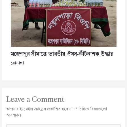
মহেশপুর সীমান্তে ভারতীয় ঔষধ-কীটনাশক উদ্ধার
চুয়াডাঙ্গা
Leave a Comment
আপনার ই-মেইল এ্যাড্রেস প্রকাশিত হবে না।
*
চিহ্নিত বিষয়গুলো
আবশ্যক।