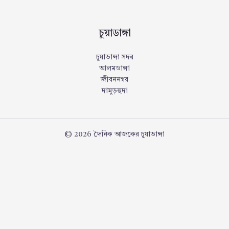
চুয়াডাঙ্গা
চুয়াডাঙ্গা সদর
আলমডাঙ্গা
জীবননগর
দামুড়হুদা
© 2026 দৈনিক আজকের চুয়াডাঙ্গা