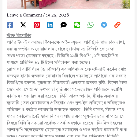
Leave a Comment
/
মে 25, 2026
স্টাফ রিপোর্টার
পবিত্র ঈদ-উল-আজহা উপলক্ষে আইন-শৃঙ্খলা পরিস্থিতি স্বাভাবিক রাখা,
সম্ভাব্য পশুইন ও চোরাচালান রোধে চুয়াডাঙ্গা-৬ বিজিবি গোয়েন্দা
তৎতপরতা জোরদার করেছে। বিজিবি ১৯টি বিওপি , ১টি আইসিপির
মাধ্যমে প্রতিদিন ৮১ টি টহল পরিচালনা করা হচ্ছে।
চুয়াডাঙ্গা ব্যাটালিয়ন (৬ বিজিবি) এর অধিনায়ক লেফটেন্যান্ট কর্নেল মোঃ
নাজমুল হাসান গতকাল সোমাবার বিকালে গণমাধ্যমে পাঠানো এক সংবাদ
বিজ্ঞপ্তিতে জানান, চুয়াডাঙ্গা সীমান্তবর্তী এলাকায় জনবল বৃদ্ধি, বিশেষ টহল
জোরদার, গোয়েন্দা তৎপরতা বৃদ্ধি এবং সন্দেহভাজন পরিবহনে তল্লাশি
কার্যক্রম সম্প্রসারণ করা হয়েছে। তিনি আরও জানান, সীমান্ত এলাকায়
জ্বালানি তেল চোরাচালান প্রতিরোধ এবং পুশ-ইন প্রতিরোধে ভবিষ্যতেও
অভিযান ও কঠোর নজরদারি অব্যাহত থাকবে। তিনি বলেন, সীমান্ত পথে
যাতে কোনোভাবেই জ্বালানি তেল পাচার এবং পুশ-ইন হতে না পারে সে
বিষয়ে বিজিবি সদস্যরা সর্বোচ্চ সতর্ক অবস্থানে রয়েছে। নিয়মিত টহলের
পাশাপাশি সন্দেহজনক যেকোনো চলাচলের ওপরও কঠোর নজরদারি রাখা
হচ্ছে। দেশের জ্বালানি সম্পদ সুরক্ষা এবং পুশ-ইন প্রতিরোধে বিজিবি