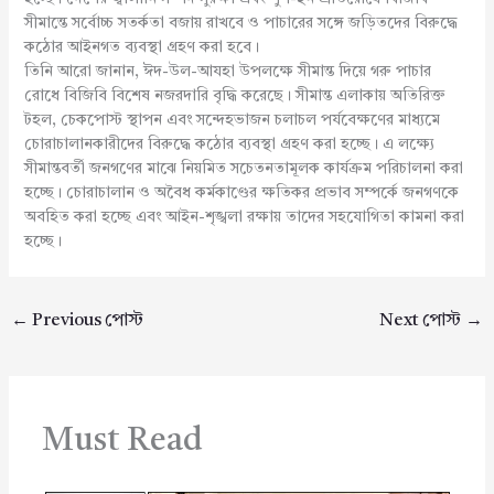
সীমান্তে সর্বোচ্চ সতর্কতা বজায় রাখবে ও পাচারের সঙ্গে জড়িতদের বিরুদ্ধে
কঠোর আইনগত ব্যবস্থা গ্রহণ করা হবে।
তিনি আরো জানান, ঈদ-উল-আযহা উপলক্ষে সীমান্ত দিয়ে গরু পাচার
রোধে বিজিবি বিশেষ নজরদারি বৃদ্ধি করেছে। সীমান্ত এলাকায় অতিরিক্ত
টহল, চেকপোস্ট স্থাপন এবং সন্দেহভাজন চলাচল পর্যবেক্ষণের মাধ্যমে
চোরাচালানকারীদের বিরুদ্ধে কঠোর ব্যবস্থা গ্রহণ করা হচ্ছে। এ লক্ষ্যে
সীমান্তবর্তী জনগণের মাঝে নিয়মিত সচেতনতামূলক কার্যক্রম পরিচালনা করা
হচ্ছে। চোরাচালান ও অবৈধ কর্মকাণ্ডের ক্ষতিকর প্রভাব সম্পর্কে জনগণকে
অবহিত করা হচ্ছে এবং আইন-শৃঙ্খলা রক্ষায় তাদের সহযোগিতা কামনা করা
হচ্ছে।
←
Previous পোস্ট
Next পোস্ট
→
Must Read