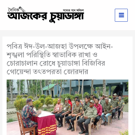
Skip
to
content
পবিত্র ঈদ-উল-আজহা উপলক্ষে আইন-
শৃঙ্খলা পরিস্থিতি স্বাভাবিক রাখা ও
চোরাচালান রোধে চুয়াডাঙ্গা বিজিবির
গোয়েন্দা তৎতপরতা জোরদার