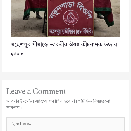
মহেশপুর সীমান্তে ভারতীয় ঔষধ-কীটনাশক উদ্ধার
চুয়াডাঙ্গা
Leave a Comment
আপনার ই-মেইল এ্যাড্রেস প্রকাশিত হবে না।
*
চিহ্নিত বিষয়গুলো
আবশ্যক।
Type
here..