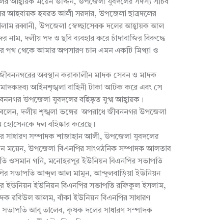
ের আহ্বায়ক ময়েন উদ্দিন, উপজেলা যুবদলের সদস্য সচিব
ের আহবায়ক হযরত আলী সরদার, উপজেলা ছাত্রদলের
গোলাম রব্বানী, উপজেলা স্বেচ্ছাসেবক দলের আহ্বায়ক আল
 নাম, দলীয় পদ ও ছবি ব্যবহার করে চাঁদাবাজির বিরুদ্ধে
ির পথ থেকে আমার অপসারণ চান এমন একটি মিথ্যা ও
ীবননগরের অবস্থান করাকালীন মাদক সেবন ও মাদক
মাদকদ্রব্য আইনশৃঙ্খলা বাহিনী টাকা আটক করে এবং সে
গর উপজেলা যুবদলের বহিষ্কৃত যুগ্ম আহ্বায়ক।
 বলেন, দলীয় শৃঙ্খলা ভঙ্গের অপরাধে জীবননগর উপজেলা
ীম হোসেনকে দল বহিষ্কার করেছে।
ির সাধারণ সম্পাদক শাজাহান আলী, উপজেলা যুবদলের
ুদ্দিন ময়েন, উপজেলা বিএনপির সাংগঠনিক সম্পাদক আলতাব
পতি ওসমান গনি, মনোহরপুর ইউনিয়ন বিএনপির সভাপতি
র সভাপতি আব্দুল আল মামুন, আন্দুলবাড়িয়া ইউনিয়ন
পুর ইউনিয়ন ইউনিয়ন বিএনপির সভাপতি রফিকুল ইসলাম,
াদক রবিউল আলম, বাঁকা ইউনিয়ন বিএনপির সাধারণ
ের সভাপতি আবু তালেব, কৃষক দলের সাধারণ সম্পাদক