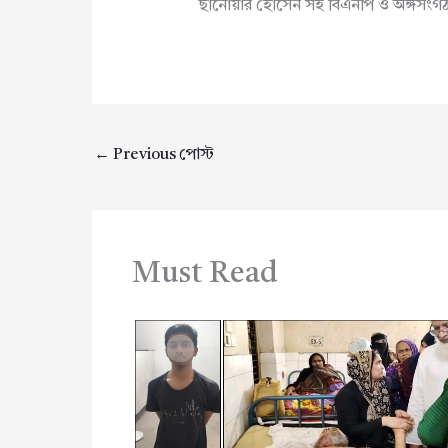
ছানোয়ার হোসেন সহ বিএনপি ও অঙ্গসংগঠন
←
Previous পোস্ট
Must Read