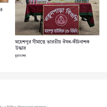
তে
মহেশপুর সীমান্তে ভারতীয় ঔষধ-কীটনাশক
উদ্ধার
চুয়াডাঙ্গা