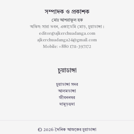
সম্পাদক ও প্রকাশক
মোঃ আশরাফুল হক
অফিস: সারা ভবন, একাডেমি মোড়, চুয়াডাঙ্গা।
editor@ajkerchuadanga.com
ajkerchuadanga24@gmail.com
Mobile: +880 1711-397172
চুয়াডাঙ্গা
চুয়াডাঙ্গা সদর
আলমডাঙ্গা
জীবননগর
দামুড়হুদা
© 2026 দৈনিক আজকের চুয়াডাঙ্গা