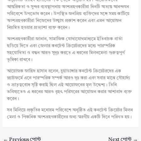
অনুষ্ঠানটি জাহিদ হাসানের পক্ষ থেকে অনুষ্ঠিত হয়। আয়োজকদের
আন্তরিকতা ও সুন্দর ব্যবস্থাপনায় অংশগ্রহণকারীরা দিনটি অত্যন্ত আনন্দঘন
পরিবেশে উপভোগ করেন। উপস্থিত জনপ্রিয় ব্যক্তিদের সঙ্গে সময় কাটিয়ে
অংশগ্রহণকারীরা নিজেদের উচ্ছ্বাস প্রকাশ করেন এবং এমন আয়োজন
নিয়মিত হওয়ার প্রত্যাশা ব্যক্ত করেন।
অংশগ্রহণকারীরা জানান, সামাজিক যোগাযোগমাধ্যমে ইতিবাচক বার্তা
ছড়িয়ে দিতে এবং জেলার কনটেন্ট ক্রিয়েটরদের মধ্যে পারস্পরিক
সহযোগিতা ও বন্ধন আরও সুদৃঢ় করতে এ ধরনের মিলনমেলা গুরুত্বপূর্ণ
ভূমিকা রাখবে।
আয়োজক জাহিদ হাসান বলেন, চুয়াডাঙ্গার কনটেন্ট ক্রিয়েটরদের এক
প্ল্যাটফর্মে এনে পারস্পরিক সম্পর্ক আরও দৃঢ় করা এবং সবার মাঝে সৌহার্দ্য
ও ভ্রাতৃত্ববোধ সৃষ্টি করাই ছিল এই আয়োজনের মূল উদ্দেশ্য। তিনি
ভবিষ্যতেও এ ধরনের আরও বৃহৎ পরিসরের আয়োজন করার আশাবাদ ব্যক্ত
করেন।
সব মিলিয়ে প্রকৃতির মনোরম পরিবেশে অনুষ্ঠিত এই কনটেন্ট ক্রিয়েটর মিলন
মেলা ও পিকনিক অংশগ্রহণকারীদের জন্য স্মরণীয় একটি দিনে পরিণত হয়।
←
Previous পোস্ট
Next পোস্ট
→