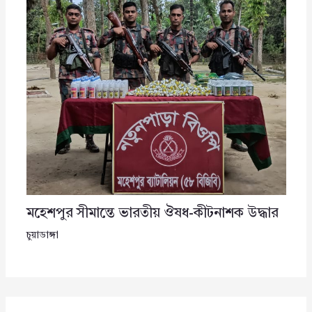
মহেশপুর সীমান্তে ভারতীয় ঔষধ-কীটনাশক উদ্ধার
চুয়াডাঙ্গা