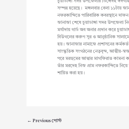
চুয়াডাঙ্গা সদর উপজেলার ডিঙ্গেদহ ঈদগা
সম্পন্ন হয়েছে। মঙ্গলবার বেলা ১১টায় জা
নফরকান্দিতে পারিবারিক কবরস্থানে দাফন স
জানাজা শেষে চুয়াডাঙ্গা সদর উপজেলা নির্বা
মর্যাদায় গার্ড অব অনার প্রদান করে চুয
বিউগলের করুণ সুর ও আনুষ্ঠানিক সালামের 
হয়। জানাজার নামাজে প্রশাসনের কর্মকর্ত
সাংস্কৃতিক সংগঠনের নেতৃবৃন্দ, আত্মীয়-স
পরে মরহুমের আত্মার মাগফিরাত কামনা কর
তাঁর মরদেহ নিজ গ্রাম নফরকান্দিতে নিয়ে য
শায়িত করা হয়।
←
Previous পোস্ট