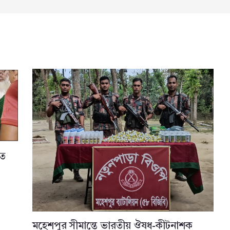
তে
মহেশপুর সীমান্তে ভারতীয় ঔষধ-কীটনাশক