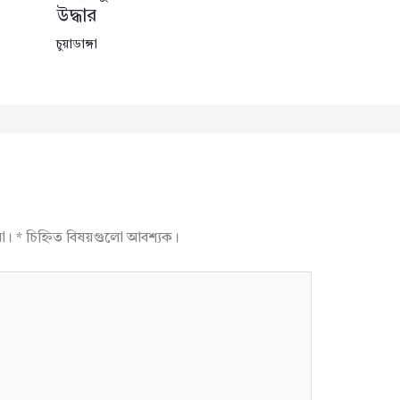
উদ্ধার
চুয়াডাঙ্গা
না।
*
চিহ্নিত বিষয়গুলো আবশ্যক।