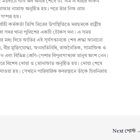
হ ময়দানে গার্ড অব অনার শেষে ডা. এম এ বারীর দাফন
নাজার নামাজ অনুষ্ঠিত হয়। পরে তাঁর নিজ গ্রাম
ম্পন্ন হয়।
হী কর্মকর্তা তিথি মিত্রের উপস্থিতিতে মরহুমকে রাষ্ট্রীয়
়াডাঙ্গা সদর থানা পুলিশের একটি চৌকস দল। এ সময়
মধ্য দিয়ে জাতির এই সূর্যসন্তানকে শেষ শ্রদ্ধা জানানো
া, বীর মুক্তিযোদ্ধা, জনপ্রতিনিধি, রাজনৈতিক, সামাজিক ও
্বজন এবং বিভিন্ন শ্রেণি-পেশার বিপুলসংখ্যক মানুষ অংশ নেন।
ে বিশেষ দোয়া ও মোনাজাত অনুষ্ঠিত হয়। দোয়া শেষে
াওয়া হয়। সেখানে পারিবারিক কবরস্থানে তাঁকে চিরনিদ্রায়
Next পোস্ট