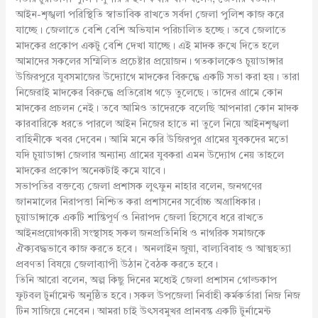
আইন-শৃঙ্খলা পরিস্থিতি স্বাভাবিক রাখতে সর্বদা জেলা পুলিশ কাজ করে
যাচ্ছে। জেলাতে বেশি বেশি অভিযান পরিচালিত হচ্ছে। তবে জেলাতে
মাদকের প্রকোপ একটু বেশি দেখা যাচ্ছে। এই মাদক রুখে দিতে হলে
আমাদের সকলের সম্মিলিত প্রচেষ্টার প্রয়োজন। গতকালকেও চুয়াডাঙ্গার
উজিরপুরে যুবসমাজের উদ্যোগে মাদকের বিরুদ্ধে একটি সভা করা হয়। তারা
নিজেরাই মাদকের বিরুদ্ধে প্রতিরোধ গড়ে তুলেছে। তাদের গ্রামে কোন
মাদকের প্রচলন নেই। তবে আমিও তাদেরকে বলেছি আপনারা কোন মাদক
কারবারিকে ধরতে পারলে আইন নিজের হাতে না তুলে নিয়ে আইনশৃঙ্খলা
বাহিনীকে খবর দেবেন। আমি মনে করি উজিরপুর গ্রামের যুবকদের মতো
যদি চুয়াডাঙ্গা জেলার অন্যান্য গ্রামের যুবকরা এমন উদ্যোগ নেয় তাহলে
মাদকের প্রকোপ অনেকটাই কমে যাবে।
সভাপতির বক্তব্যে জেলা প্রশাসক লুৎফুন নাহার বলেন, জনগণের
জানমালের নিরাপত্তা নিশ্চিত করা প্রশাসনের সর্বোচ্চ অগ্রাধিকার।
চুয়াডাঙ্গাকে একটি শান্তিপূর্ণ ও নিরাপদ জেলা হিসেবে ধরে রাখতে
আইনপ্রয়োগকারী সংস্থাসহ সকল জনপ্রতিনিধি ও নাগরিক সমাজকে
ঐক্যবদ্ধভাবে কাজ করতে হবে। অনলাইন জুয়া, বাল্যবিবাহ ও আত্মহত্যা
প্রবণতা বিষয়ে জেলাব্যাপী উঠান বৈঠক করতে হবে।
তিনি আরো বলেন, অল্প কিছু দিনের মধ্যেই জেলা প্রশাসন গোল্ডকাপ
ফুটবল টুর্নামেন্ট অনুষ্ঠিত হবে। সকল উপজেলা নির্বাহী কর্মকর্তারা নিজ নিজ
টিন সাজিয়ে নেবেন। আমরা চাই উৎসবমুখর প্রানবন্ত একটি টুর্নামেন্ট