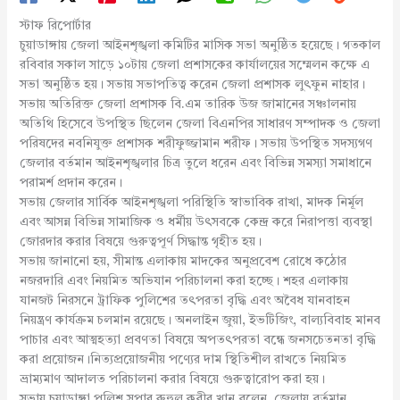
স্টাফ রিপোর্টার
চুয়াডাঙ্গায় জেলা আইনশৃঙ্খলা কমিটির মাসিক সভা অনুষ্ঠিত হয়েছে। গতকাল
রবিবার সকাল সাড়ে ১০টায় জেলা প্রশাসকের কার্যালয়ের সম্মেলন কক্ষে এ
সভা অনুষ্ঠিত হয়। সভায় সভাপতিত্ব করেন জেলা প্রশাসক লুৎফুন নাহার।
সভায় অতিরিক্ত জেলা প্রশাসক বি.এম তারিক উজ জামানের সঞ্চালনায়
অতিথি হিসেবে উপস্থিত ছিলেন জেলা বিএনপির সাধারণ সম্পাদক ও জেলা
পরিষদের নবনিযুক্ত প্রশাসক শরীফুজ্জামান শরীফ। সভায় উপস্থিত সদস্যগণ
জেলার বর্তমান আইনশৃঙ্খলার চিত্র তুলে ধরেন এবং বিভিন্ন সমস্যা সমাধানে
পরামর্শ প্রদান করেন।
সভায় জেলার সার্বিক আইনশৃঙ্খলা পরিস্থিতি স্বাভাবিক রাখা, মাদক নির্মূল
এবং আসন্ন বিভিন্ন সামাজিক ও ধর্মীয় উৎসবকে কেন্দ্র করে নিরাপত্তা ব্যবস্থা
জোরদার করার বিষয়ে গুরুত্বপূর্ণ সিদ্ধান্ত গৃহীত হয়।
সভায় জানানো হয়, সীমান্ত এলাকায় মাদকের অনুপ্রবেশ রোধে কঠোর
নজরদারি এবং নিয়মিত অভিযান পরিচালনা করা হচ্ছে। শহর এলাকায়
যানজট নিরসনে ট্রাফিক পুলিশের তৎপরতা বৃদ্ধি এবং অবৈধ যানবাহন
নিয়ন্ত্রণ কার্যক্রম চলমান রয়েছে। অনলাইন জুয়া, ইভটিজিং, বাল্যবিবাহ মানব
পাচার এবং আত্মহত্যা প্রবণতা বিষয়ে অপতৎপরতা বন্ধে জনসচেতনতা বৃদ্ধি
করা প্রয়োজন।নিত্যপ্রয়োজনীয় পণ্যের দাম স্থিতিশীল রাখতে নিয়মিত
ভ্রাম্যমাণ আদালত পরিচালনা করার বিষয়ে গুরুত্বারোপ করা হয়।
সভায় চুয়াডাঙ্গা পুলিশ সুপার রুহুল কবীর খান বলেন, জেলায় বর্তমান