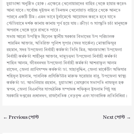
চুয়াডাঙ্গা অনুষ্ঠিত হোক। এক্ষেত্রে খেলোয়ারদের বাহির থেকে হায়ার করেও
আনা যাবে। সর্বোচ্চ দুইজন বা তিনজন খেলোয়াড় বাইরে থেকে আনতে
পারবে একটি টিম। এমন ভাবে টুর্নামেন্টে আয়োজন করতে হবে যাতে
স্টেডিয়ামে দর্শক কানায় কানায় পূর্ণ হয়ে যায়। ক্রীড়া ও সাংস্কৃতি চর্চা মানুষকে
অপরাধ থেকে দূরে রাখতে পারে।
সভায় আরো উপস্থিত ছিলেন স্থানীয় সরকার বিভাগের উপ পরিচালক
শারমিন আক্তার, অতিরিক্ত পুলিশ সুপার (সদর সার্কেল) মোস্তাফিজুর
রহমান, সদর উপজেলা নির্বাহী কর্মকর্তা তিথি মিত্র, আলমডাঙ্গা উপজেলা
নির্বাহী কর্মকর্তা শাহীনুর আক্তার, দামুড়হুদা উপজেলা নির্বাহী কর্মকর্তা
শাহিন আলম, জীবননগর উপজেলা নির্বাহী কর্মকর্তা আশরাফুল আলম
রাসেল, জেলা প্রাণিসম্পদ কর্মকর্তা ডা. সাহাবুদ্দিন, জেলা মার্কেটিং অফিসার
শহিদুল ইসলাম, পাবলিক প্রসিকিউটর মারুফ সরোয়ার বাবু, উপজেলা স্বাস্থ্য
কর্মকর্তা ডা. আওলিয়ার রহমান, চুয়াডাঙ্গা প্রেসক্লাব সভাপতি নাজমুল হক
স্বপন, জেলা বিএনপির সাংগঠনিক সম্পাদক শফিকুল ইসলাম পিটু সহ
সরকারি দপ্তরের প্রধানগণ, রাজনৈতিক নেতৃবৃন্দ এবং সাংবাদিক প্রতিনিধিরা।
←
Previous পোস্ট
Next পোস্ট
→