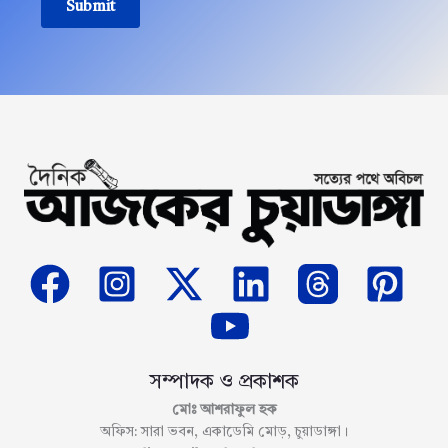
Submit
সম্পাদক ও প্রকাশক
মোঃ আশরাফুল হক
অফিস: সারা ভবন, একাডেমি মোড়, চুয়াডাঙ্গা।