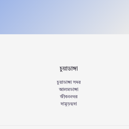
চুয়াডাঙ্গা
চুয়াডাঙ্গা সদর
আলমডাঙ্গা
জীবননগর
দামুড়হুদা