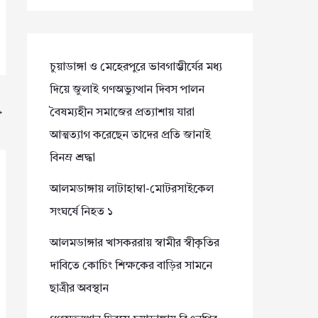
চুয়াডাঙ্গা ও মেহেরপুরে ভাবগাম্ভীর্যের মধ্য
দিয়ে জুলাই গণঅভ্যুত্থান দিবস পালন
→
বৈষম্যহীন সমাজের প্রত্যাশায় যারা
আত্মত্যাগ করেছেন তাদের প্রতি জানাই
বিনম্র শ্রদ্ধা
আলমডাঙ্গায় লাটাহাম্বা-মোটরসাইকেল
সংঘর্ষে নিহত ১
আলমডাঙ্গার খাসকররায় স্বামীর স্বীকৃতির
দাবিতে কোচিং শিক্ষকের বাড়ির সামনে
ছাত্রীর অবস্থান