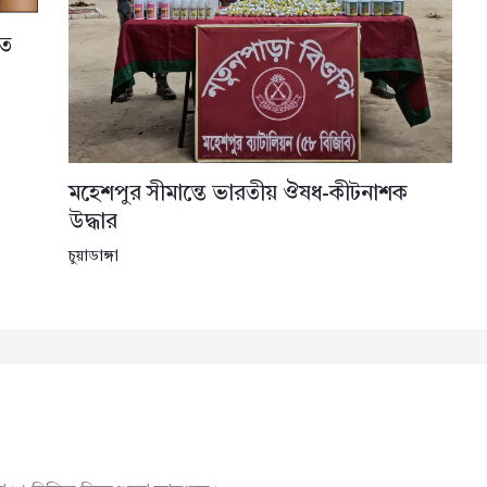
তে
মহেশপুর সীমান্তে ভারতীয় ঔষধ-কীটনাশক
উদ্ধার
চুয়াডাঙ্গা