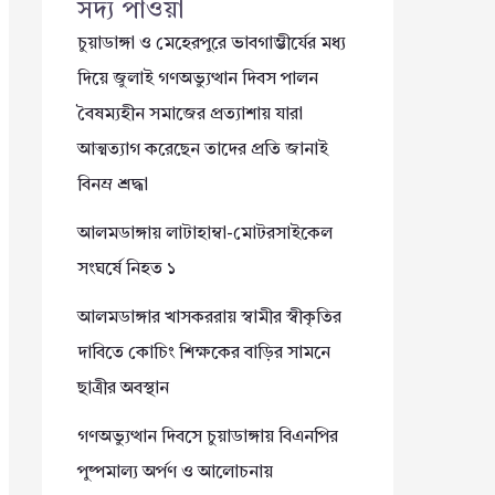
সদ্য পাওয়া
চুয়াডাঙ্গা ও মেহেরপুরে ভাবগাম্ভীর্যের মধ্য
দিয়ে জুলাই গণঅভ্যুত্থান দিবস পালন
বৈষম্যহীন সমাজের প্রত্যাশায় যারা
আত্মত্যাগ করেছেন তাদের প্রতি জানাই
বিনম্র শ্রদ্ধা
আলমডাঙ্গায় লাটাহাম্বা-মোটরসাইকেল
সংঘর্ষে নিহত ১
আলমডাঙ্গার খাসকররায় স্বামীর স্বীকৃতির
দাবিতে কোচিং শিক্ষকের বাড়ির সামনে
ছাত্রীর অবস্থান
গণঅভ্যুত্থান দিবসে চুয়াডাঙ্গায় বিএনপির
পুষ্পমাল্য অর্পণ ও আলোচনায়