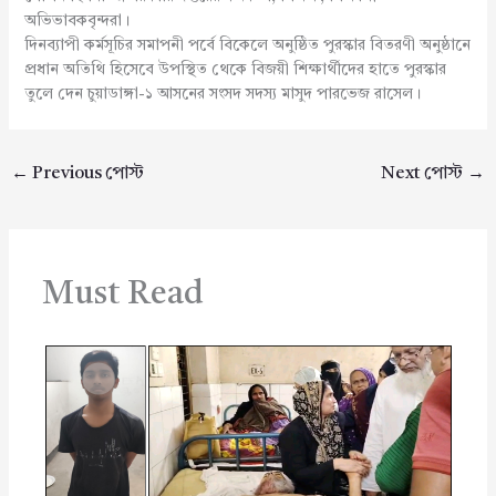
অভিভাবকবৃন্দরা।
দিনব্যাপী কর্মসূচির সমাপনী পর্বে বিকেলে অনুষ্ঠিত পুরস্কার বিতরণী অনুষ্ঠানে
প্রধান অতিথি হিসেবে উপস্থিত থেকে বিজয়ী শিক্ষার্থীদের হাতে পুরস্কার
তুলে দেন চুয়াডাঙ্গা-১ আসনের সংসদ সদস্য মাসুদ পারভেজ রাসেল।
←
Previous পোস্ট
Next পোস্ট
→
Must Read