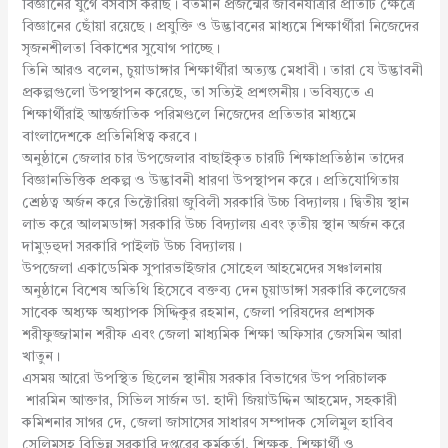
বিজ্ঞানের যুগে বসবাস করছি। বর্তমান প্রজন্মের জীবনযাত্রার প্রতিটি ক্ষেত্রে
বিজ্ঞানের ছোঁয়া রয়েছে। প্রযুক্তি ও উদ্ভাবনের মাধ্যমে শিক্ষার্থীরা নিজেদের
সৃজনশীলতা বিকাশের সুযোগ পাচ্ছে।
তিনি আরও বলেন, চুয়াডাঙ্গার শিক্ষার্থীরা অত্যন্ত মেধাবী। তারা যে উদ্ভাবনী
প্রকল্পগুলো উপস্থাপন করেছে, তা সত্যিই প্রশংসনীয়। ভবিষ্যতে এ
শিক্ষার্থীরাই আন্তর্জাতিক পরিমণ্ডলে নিজেদের প্রতিভার মাধ্যমে
বাংলাদেশকে প্রতিনিধিত্ব করবে।
অনুষ্ঠানে জেলার চার উপজেলার বাছাইকৃত চারটি শিক্ষাপ্রতিষ্ঠান তাদের
বিজ্ঞানভিত্তিক প্রকল্প ও উদ্ভাবনী ধারণা উপস্থাপন করে। প্রতিযোগিতায়
শ্রেষ্ঠত্ব অর্জন করে ভিক্টোরিয়া জুবিলী সরকারি উচ্চ বিদ্যালয়। দ্বিতীয় স্থান
লাভ করে আলমডাঙ্গা সরকারি উচ্চ বিদ্যালয় এবং তৃতীয় স্থান অর্জন করে
দামুড়হুদা সরকারি পাইলট উচ্চ বিদ্যালয়।
উপজেলা একাডেমিক সুপারভাইজার সোহেল আহমেদের সঞ্চালনায়
অনুষ্ঠানে বিশেষ অতিথি হিসেবে বক্তব্য দেন চুয়াডাঙ্গা সরকারি কলেজের
সাবেক অধ্যক্ষ অধ্যাপক সিদ্দিকুর রহমান, জেলা পরিষদের প্রশাসক
শরীফুজ্জামান শরীফ এবং জেলা মাধ্যমিক শিক্ষা অফিসার জেসমিন আরা
খাতুন।
এসময় আরো উপস্থিত ছিলেন স্থানীয় সরকার বিভাগের উপ পরিচালক
শারমিন আক্তার, সিভিল সার্জন ডা. হাদী জিয়াউদ্দিন আহমেদ, সহকারী
কমিশনার সাগর দে, জেলা জাসাসের সাধারণ সম্পাদক সেলিমুল হাবিব
সেলিমসহ বিভিন্ন সরকারি দপ্তরের কর্মকর্তা, শিক্ষক, শিক্ষার্থী ও