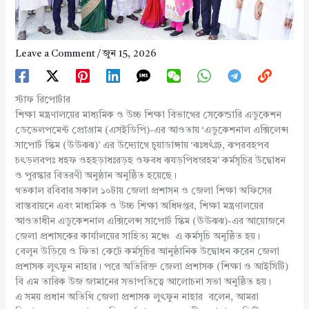
Leave a Comment
/
জুন 15, 2026
স্টাফ রিপোর্টার
শিক্ষা মন্ত্রণালয়ের মাধ্যমিক ও উচ্চ শিক্ষা বিভাগের সেকেন্ডারি এডুকেশন
ডেভেলপমেন্ট প্রোগ্রাম (এসইডিপি)-এর আওতায় ‘এডুকেশনাল এক্সিলেন্স
সাপোর্ট স্কিম (ঊঊঝঝ)’ এর উদ্যোগে চুয়াডাঙ্গায় ‘ঝঃধৎঃঁঢ়, ঝপরবহপব
চৎড়লবপঃ ধহফ ওহহড়াধঃরড়হ ওফবধ ঝযড়পিধংরহম’ কর্মসূচির উদ্বোধন
ও পুরস্কার বিতরণী অনুষ্ঠান অনুষ্ঠিত হয়েছে।
গতকাল রবিবার সকাল ১০টায় জেলা প্রশাসন ও জেলা শিক্ষা অফিসের
বাস্তবায়নে এবং মাধ্যমিক ও উচ্চ শিক্ষা অধিদপ্তর, শিক্ষা মন্ত্রণালয়ের
আওতাধীন এডুকেশনাল এক্সিলেন্স সাপোর্ট স্কিম (ঊঊঝঝ)-এর আয়োজনে
জেলা প্রশাসকের কার্যালয়ের সাহিত্য মঞ্চে এ কর্মসূচি অনুষ্ঠিত হয়।
বেলুন উড়িয়ে ও ফিতা কেটে কর্মসূচির আনুষ্ঠানিক উদ্বোধন করেন জেলা
প্রশাসক লুৎফুন নাহার। পরে অতিরিক্ত জেলা প্রশাসক (শিক্ষা ও আইসিটি)
বি এম তারিক উজ জামানের সভাপতিত্বে আলোচনা সভা অনুষ্ঠিত হয়।
এ সময় প্রধান অতিথি জেলা প্রশাসক লুৎফুন নাহার বলেন, আমরা