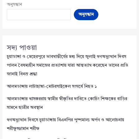
অনুসন্ধান
অনুসন্ধান
সদ্য পাওয়া
চুয়াডাঙ্গা ও মেহেরপুরে ভাবগাম্ভীর্যের মধ্য দিয়ে জুলাই গণঅভ্যুত্থান দিবস
পালন বৈষম্যহীন সমাজের প্রত্যাশায় যারা আত্মত্যাগ করেছেন তাদের প্রতি
জানাই বিনম্র শ্রদ্ধা
আলমডাঙ্গায় লাটাহাম্বা-মোটরসাইকেল সংঘর্ষে নিহত ১
আলমডাঙ্গার খাসকররায় স্বামীর স্বীকৃতির দাবিতে কোচিং শিক্ষকের বাড়ির
সামনে ছাত্রীর অবস্থান
গণঅভ্যুত্থান দিবসে চুয়াডাঙ্গায় বিএনপির পুষ্পমাল্য অর্পণ ও আলোচনায়
শরীফুজ্জামান শরীফ