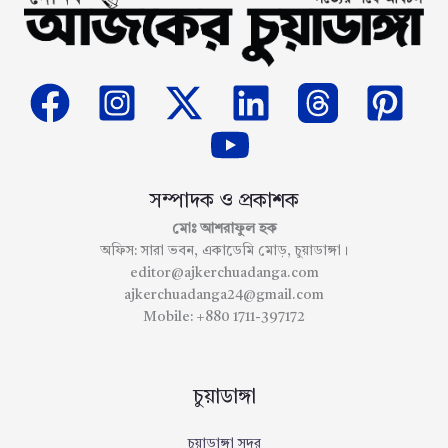
সম্পাদক ও প্রকাশক
মোঃ আশরাফুল হক
অফিস: সারা ভবন, একাডেমি মোড়, চুয়াডাঙ্গা।
editor@ajkerchuadanga.com
ajkerchuadanga24@gmail.com
Mobile: +880 1711-397172
চুয়াডাঙ্গা
চুয়াডাঙ্গা সদর