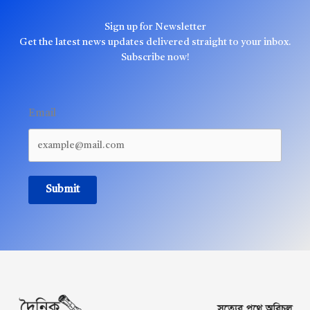
Sign up for Newsletter
Get the latest news updates delivered straight to your inbox.
Subscribe now!
Email
Submit