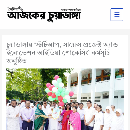
Skip
to
content
চুয়াডাঙ্গায় ‘স্টার্টআপ, সায়েন্স প্রজেক্ট অ্যান্ড
ইনোভেশন আইডিয়া শোকেসিং’ কর্মসূচি
অনুষ্ঠিত