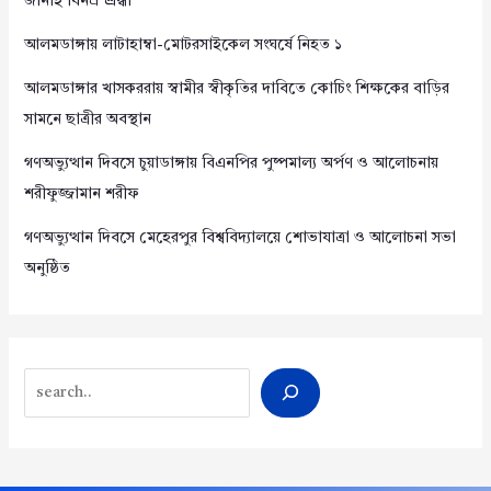
জানাই বিনম্র শ্রদ্ধা
আলমডাঙ্গায় লাটাহাম্বা-মোটরসাইকেল সংঘর্ষে নিহত ১
আলমডাঙ্গার খাসকররায় স্বামীর স্বীকৃতির দাবিতে কোচিং শিক্ষকের বাড়ির
সামনে ছাত্রীর অবস্থান
গণঅভ্যুত্থান দিবসে চুয়াডাঙ্গায় বিএনপির পুষ্পমাল্য অর্পণ ও আলোচনায়
শরীফুজ্জামান শরীফ
গণঅভ্যুত্থান দিবসে মেহেরপুর বিশ্ববিদ্যালয়ে শোভাযাত্রা ও আলোচনা সভা
অনুষ্ঠিত
Search