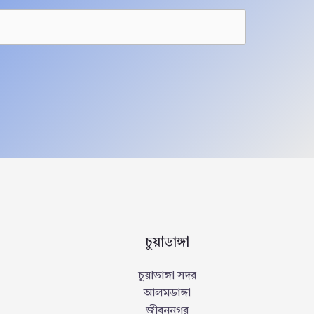
চুয়াডাঙ্গা
চুয়াডাঙ্গা সদর
আলমডাঙ্গা
জীবননগর