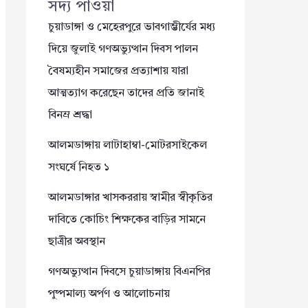
সদ্য পাওয়া
চুয়াডাঙ্গা ও মেহেরপুরে ভাবগাম্ভীর্যের মধ্য
দিয়ে জুলাই গণঅভ্যুত্থান দিবস পালন
বৈষম্যহীন সমাজের প্রত্যাশায় যারা
আত্মত্যাগ করেছেন তাদের প্রতি জানাই
বিনম্র শ্রদ্ধা
আলমডাঙ্গায় লাটাহাম্বা-মোটরসাইকেল
সংঘর্ষে নিহত ১
আলমডাঙ্গার খাসকররায় স্বামীর স্বীকৃতির
দাবিতে কোচিং শিক্ষকের বাড়ির সামনে
ছাত্রীর অবস্থান
গণঅভ্যুত্থান দিবসে চুয়াডাঙ্গায় বিএনপির
পুষ্পমাল্য অর্পণ ও আলোচনায়