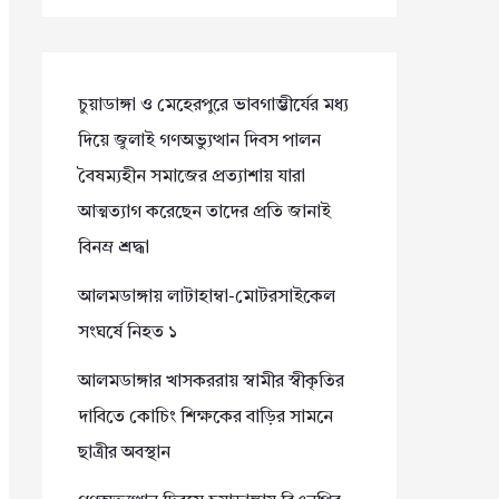
চুয়াডাঙ্গা ও মেহেরপুরে ভাবগাম্ভীর্যের মধ্য
দিয়ে জুলাই গণঅভ্যুত্থান দিবস পালন
বৈষম্যহীন সমাজের প্রত্যাশায় যারা
আত্মত্যাগ করেছেন তাদের প্রতি জানাই
বিনম্র শ্রদ্ধা
আলমডাঙ্গায় লাটাহাম্বা-মোটরসাইকেল
সংঘর্ষে নিহত ১
আলমডাঙ্গার খাসকররায় স্বামীর স্বীকৃতির
দাবিতে কোচিং শিক্ষকের বাড়ির সামনে
ছাত্রীর অবস্থান