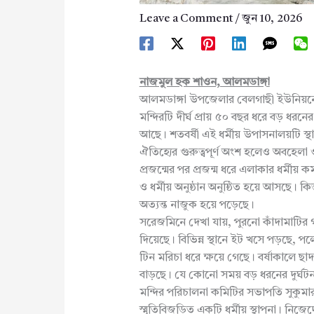
Leave a Comment
/
জুন 10, 2026
নাজমুল হক শাওন, আলমডাঙ্গা
আলমডাঙ্গা উপজেলার বেলগাছী ইউনিয়নের 
মন্দিরটি দীর্ঘ প্রায় ৫০ বছর ধরে বড় ধরনে
আছে। শতবর্ষী এই ধর্মীয় উপাসনালয়টি স্থানী
ঐতিহ্যের গুরুত্বপূর্ণ অংশ হলেও অবহেলা 
প্রজন্মের পর প্রজন্ম ধরে এলাকার ধর্মীয় কর
ও ধর্মীয় অনুষ্ঠান অনুষ্ঠিত হয়ে আসছে। ক
অত্যন্ত নাজুক হয়ে পড়েছে।
সরেজমিনে দেখা যায়, পুরনো কাঁদামাটির গা
দিয়েছে। বিভিন্ন স্থানে ইট খসে পড়ছে, প
টিন মরিচা ধরে ক্ষয়ে গেছে। বর্ষাকালে ছা
বাড়ছে। যে কোনো সময় বড় ধরনের দুর্ঘটন
মন্দির পরিচালনা কমিটির সভাপতি সুকুমার
স্মৃতিবিজড়িত একটি ধর্মীয় স্থাপনা। নিজেদ