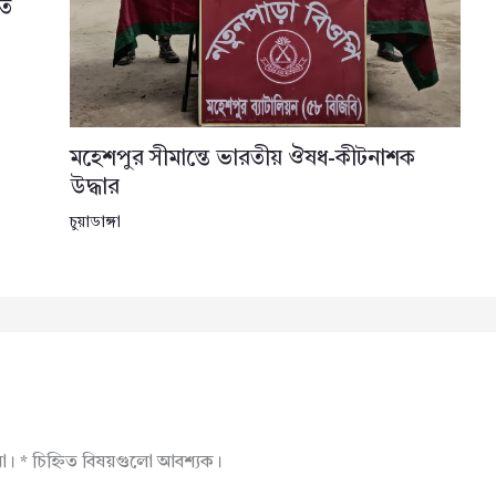
তে
মহেশপুর সীমান্তে ভারতীয় ঔষধ-কীটনাশক
উদ্ধার
চুয়াডাঙ্গা
না।
*
চিহ্নিত বিষয়গুলো আবশ্যক।