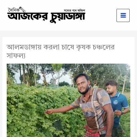
Skip
to
content
আলমডাঙ্গায় করলা চাষে কৃষক চঞ্চলের
সাফল্য