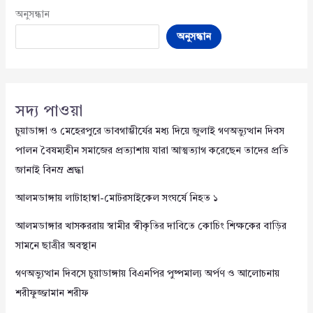
অনুসন্ধান
অনুসন্ধান
সদ্য পাওয়া
চুয়াডাঙ্গা ও মেহেরপুরে ভাবগাম্ভীর্যের মধ্য দিয়ে জুলাই গণঅভ্যুত্থান দিবস
পালন বৈষম্যহীন সমাজের প্রত্যাশায় যারা আত্মত্যাগ করেছেন তাদের প্রতি
জানাই বিনম্র শ্রদ্ধা
আলমডাঙ্গায় লাটাহাম্বা-মোটরসাইকেল সংঘর্ষে নিহত ১
আলমডাঙ্গার খাসকররায় স্বামীর স্বীকৃতির দাবিতে কোচিং শিক্ষকের বাড়ির
সামনে ছাত্রীর অবস্থান
গণঅভ্যুত্থান দিবসে চুয়াডাঙ্গায় বিএনপির পুষ্পমাল্য অর্পণ ও আলোচনায়
শরীফুজ্জামান শরীফ