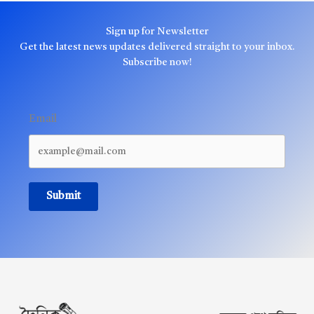
Sign up for Newsletter
Get the latest news updates delivered straight to your inbox.
Subscribe now!
Email
Submit