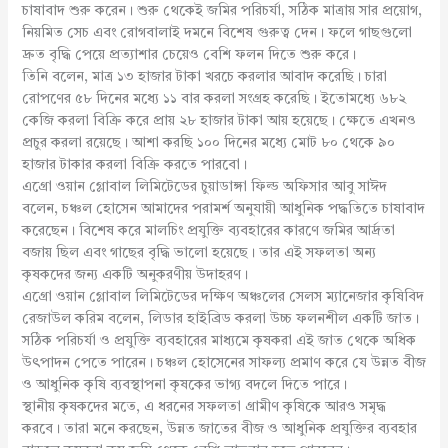
চাষাবাদ শুরু করেন। শুরু থেকেই জমির পরিচর্যা, সঠিক মাত্রায় সার প্রয়োগ,
নিয়মিত সেচ এবং রোগবালাই দমনে বিশেষ গুরুত্ব দেন। ফলে গাছগুলো
দ্রুত বৃদ্ধি পেয়ে প্রত্যাশার চেয়েও বেশি ফলন দিতে শুরু করে।
তিনি বলেন, মাত্র ১৩ হাজার টাকা খরচে করলার আবাদ করেছি। চারা
রোপণের ৫৮ দিনের মধ্যে ১১ বার করলা সংগ্রহ করেছি। ইতোমধ্যে ৬৮২
কেজি করলা বিক্রি করে প্রায় ২৮ হাজার টাকা আয় হয়েছে। ক্ষেতে এখনও
প্রচুর করলা রয়েছে। আশা করছি ১০০ দিনের মধ্যে মোট ৮০ থেকে ৯০
হাজার টাকার করলা বিক্রি করতে পারবো।
এগ্রো ওয়ান গ্লোবাল লিমিটেডের চুয়াডাঙ্গা ফিল্ড অফিসার আবু সাঈদ
বলেন, চঞ্চল হোসেন আমাদের পরামর্শ অনুযায়ী আধুনিক পদ্ধতিতে চাষাবাদ
করেছেন। বিশেষ করে মালচিং প্রযুক্তি ব্যবহারের কারণে জমির আর্দ্রতা
বজায় ছিল এবং গাছের বৃদ্ধি ভালো হয়েছে। তার এই সফলতা অন্য
কৃষকদের জন্য একটি অনুকরণীয় উদাহরণ।
এগ্রো ওয়ান গ্লোবাল লিমিটেডের দক্ষিণ অঞ্চলের সেলস ম্যানেজার কৃষিবিদ
রেজাউল করিম বলেন, লিডার হাইব্রিড করলা উচ্চ ফলনশীল একটি জাত।
সঠিক পরিচর্যা ও প্রযুক্তি ব্যবহারের মাধ্যমে কৃষকরা এই জাত থেকে অধিক
উৎপাদন পেতে পারেন। চঞ্চল হোসেনের সাফল্য প্রমাণ করে যে উন্নত বীজ
ও আধুনিক কৃষি ব্যবস্থাপনা কৃষকের ভাগ্য বদলে দিতে পারে।
স্থানীয় কৃষকদের মতে, এ ধরনের সফলতা গ্রামীণ কৃষিকে আরও সমৃদ্ধ
করবে। তারা মনে করছেন, উন্নত জাতের বীজ ও আধুনিক প্রযুক্তির ব্যবহার