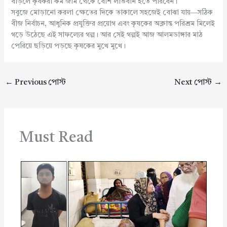
বাড়লে কৃষকরা কম জমি থেকে বেশি লাভবান হতে পারবেন।
সবুজে মোড়ানো করলা ক্ষেতের দিকে তাকালে সহজেই বোঝা যায়—সঠিক
বীজ নির্বাচন, আধুনিক প্রযুক্তির প্রয়োগ এবং কৃষকের অক্লান্ত পরিশ্রম মিলেই
গড়ে উঠেছে এই সাফল্যের গল্প। আর সেই গল্পই আজ আলমডাঙ্গার মাঠ
পেরিয়ে ছড়িয়ে পড়ছে কৃষকের মুখে মুখে।
←
Previous পোস্ট
Next পোস্ট
→
Must Read