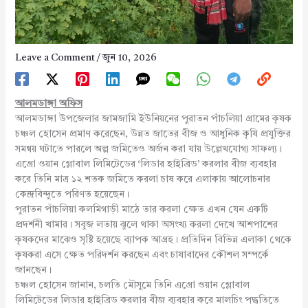
Leave a Comment
/
জুন 10, 2026
আলমডাঙ্গা অফিস
আলমডাঙ্গা উপজেলার জামজামি ইউনিয়নের পুরাতন পাঁচলিয়া গ্রামের কৃষক
চঞ্চল হোসেন প্রমাণ করেছেন, উন্নত জাতের বীজ ও আধুনিক কৃষি প্রযুক্তির
সমন্বয় ঘটাতে পারলে অল্প জমিতেও অর্জন করা যায় উল্লেখযোগ্য সাফল্য।
এগ্রো ওয়ান গ্লোবাল লিমিটেডের ‘লিডার হাইব্রিড’ করলার বীজ ব্যবহার
করে তিনি মাত্র ১২ শতক জমিতে করলা চাষ করে এলাকায় আলোচনার
কেন্দ্রবিন্দুতে পরিণত হয়েছেন।
পুরাতন পাঁচলিয়া কলমিগাড়ী মাঠে তার করলা ক্ষেত এখন যেন একটি
প্রদর্শনী খামার। সবুজ লতায় ঝুলে থাকা অসংখ্য করলা দেখে আশপাশের
কৃষকদের মাঝেও সৃষ্টি হয়েছে ব্যাপক আগ্রহ। প্রতিদিন বিভিন্ন এলাকা থেকে
কৃষকরা এসে ক্ষেত পরিদর্শন করছেন এবং চাষাবাদের কৌশল সম্পর্কে
জানছেন।
চঞ্চল হোসেন জানান, চলতি মৌসুমে তিনি এগ্রো ওয়ান গ্লোবাল
লিমিটেডের লিডার হাইব্রিড করলার বীজ ব্যবহার করে মালচিং পদ্ধতিতে