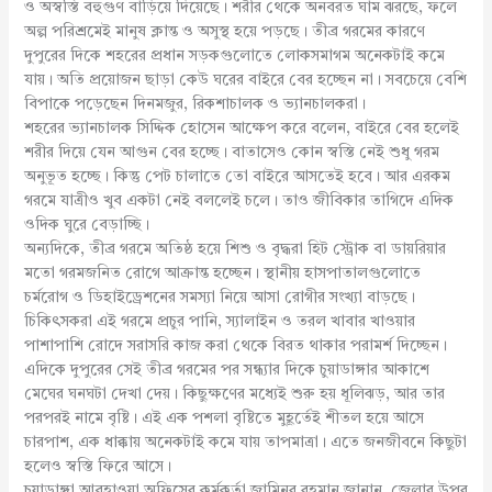
ও অস্বস্তি বহুগুণ বাড়িয়ে দিয়েছে। শরীর থেকে অনবরত ঘাম ঝরছে, ফলে
অল্প পরিশ্রমেই মানুষ ক্লান্ত ও অসুস্থ হয়ে পড়ছে। তীব্র গরমের কারণে
দুপুরের দিকে শহরের প্রধান সড়কগুলোতে লোকসমাগম অনেকটাই কমে
যায়। অতি প্রয়োজন ছাড়া কেউ ঘরের বাইরে বের হচ্ছেন না। সবচেয়ে বেশি
বিপাকে পড়েছেন দিনমজুর, রিকশাচালক ও ভ্যানচালকরা।
শহরের ভ্যানচালক সিদ্দিক হোসেন আক্ষেপ করে বলেন, বাইরে বের হলেই
শরীর দিয়ে যেন আগুন বের হচ্ছে। বাতাসেও কোন স্বস্তি নেই শুধু গরম
অনুভূত হচ্ছে। কিন্তু পেট চালাতে তো বাইরে আসতেই হবে। আর এরকম
গরমে যাত্রীও খুব একটা নেই বললেই চলে। তাও জীবিকার তাগিদে এদিক
ওদিক ঘুরে বেড়াচ্ছি।
অন্যদিকে, তীব্র গরমে অতিষ্ঠ হয়ে শিশু ও বৃদ্ধরা হিট স্ট্রোক বা ডায়রিয়ার
মতো গরমজনিত রোগে আক্রান্ত হচ্ছেন। স্থানীয় হাসপাতালগুলোতে
চর্মরোগ ও ডিহাইড্রেশনের সমস্যা নিয়ে আসা রোগীর সংখ্যা বাড়ছে।
চিকিৎসকরা এই গরমে প্রচুর পানি, স্যালাইন ও তরল খাবার খাওয়ার
পাশাপাশি রোদে সরাসরি কাজ করা থেকে বিরত থাকার পরামর্শ দিচ্ছেন।
এদিকে দুপুরের সেই তীব্র গরমের পর সন্ধ্যার দিকে চুয়াডাঙ্গার আকাশে
মেঘের ঘনঘটা দেখা দেয়। কিছুক্ষণের মধ্যেই শুরু হয় ধূলিঝড়, আর তার
পরপরই নামে বৃষ্টি। এই এক পশলা বৃষ্টিতে মুহূর্তেই শীতল হয়ে আসে
চারপাশ, এক ধাক্কায় অনেকটাই কমে যায় তাপমাত্রা। এতে জনজীবনে কিছুটা
হলেও স্বস্তি ফিরে আসে।
চুয়াডাঙ্গা আবহাওয়া অফিসের কর্মকর্তা জামিনুর রহমান জানান, জেলার উপর