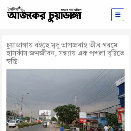
Skip
to
content
চুয়াডাঙ্গায় বইছে মৃদু তাপপ্রবাহ তীব্র গরমে
হাসফাঁস জনজীবন, সন্ধ্যায় এক পশলা বৃষ্টিতে
স্বস্তি