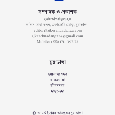
সম্পাদক ও প্রকাশক
মোঃ আশরাফুল হক
অফিস: সারা ভবন, একাডেমি মোড়, চুয়াডাঙ্গা।
editor@ajkerchuadanga.com
ajkerchuadanga24@gmail.com
Mobile: +880 1711-397172
চুয়াডাঙ্গা
চুয়াডাঙ্গা সদর
আলমডাঙ্গা
জীবননগর
দামুড়হুদা
© 2026 দৈনিক আজকের চুয়াডাঙ্গা