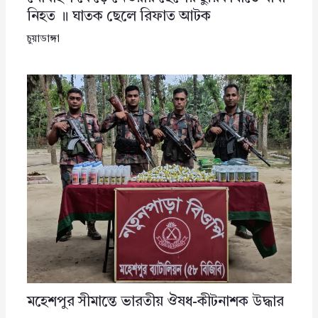
নিহত ॥ ঘাতক ছেলে রিফাত আটক
চুয়াডাঙ্গা
মহেশপুর সীমান্তে ভারতীয় ঔষধ-কীটনাশক উদ্ধার