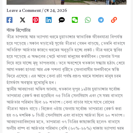
Leave a Comment
/
মে 24, 2026
স্টাফ রিপোর্টার
তীব্র তাপদাহ আর ভ্যাপসা গরমে চুয়াডাঙ্গার স্বাভাবিক জীবনযাত্রা বিপর্যস্ত
হয়ে পড়েছে। সকাল গড়াতেই সূর্যের তীব্রতা যেমন বাড়ছে, তেমনি বাতাসে
অতিরিক্ত আর্দ্রতার কারণে গরমের অনুভূতি হচ্ছে প্রকট। তীব্র গরমে স্থবির
হয়ে পড়েছে এ অঞ্চলের খেটে খাওয়া মানুষের কর্মজীবন। জেলার উপর
দিয়ে বয়ে যাচ্ছে মৃদু তাপপ্রবাহ। তবে অবশেষে গতকাল সন্ধ্যায় হঠাৎ ধেয়ে
আসা দমকা হাওয়া আর এক পশলা বৃষ্টিতে জেলাবাসীর জনজীবনে স্বস্তি
ফিরে এসেছে। এর আগে বেলা ৪টা পর্যন্ত প্রচণ্ড গরমে সাধারণ মানুষ চরম
হাঁসফাঁস অবস্থার মুখোমুখি হন।
স্থানীয় আবহাওয়া অফিস জানায়, গতকাল দুপুর ১২টায় চুয়াডাঙ্গার সর্বোচ্চ
তাপমাত্রা রেকর্ড করা হয়েছিল ৩৫ ডিগ্রি সেলসিয়াস এবং সে সময় বাতাসে
আর্দ্রতার পরিমাণ ছিল ৬৮ শতাংশ। বেলা বাড়ার সাথে সাথে রোদের
তীব্রতা আরও বাড়ে। বিকেল ৩টায় জেলায় সর্বোচ্চ তাপমাত্রা রেকর্ড করা
হয় ৩৬ দশমিক ৮ ডিগ্রী সেলসিয়াস এবং বাতাসে আর্দ্রতা ছিল ৬০ শতাংশ।
আবহাওয়াবিদদের মতে, তাপমাত্রা ৩৭ ডিগ্রির কাছাকাছি হলেও বাতাসে
জলীয় বাষ্প বা আর্দ্রতার পরিমাণ বেশি (৬০%-৬৮%) থাকায় ভ্যাপসা গরম