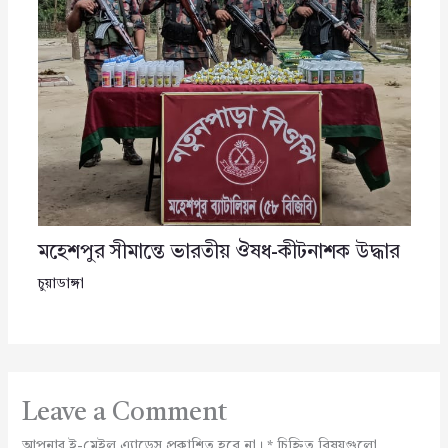
মহেশপুর সীমান্তে ভারতীয় ঔষধ-কীটনাশক উদ্ধার
চুয়াডাঙ্গা
Leave a Comment
আপনার ই-মেইল এ্যাড্রেস প্রকাশিত হবে না।
*
চিহ্নিত বিষয়গুলো