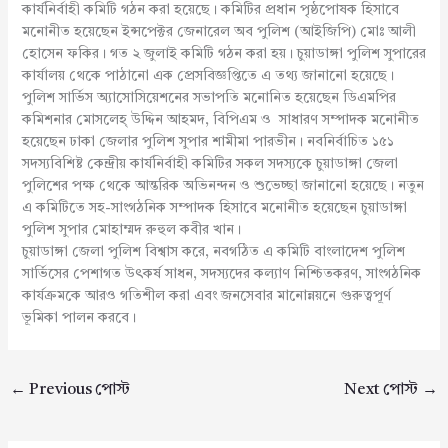
কার্যনির্বাহী কমিটি গঠন করা হয়েছে। কমিটির প্রধান পৃষ্ঠপোষক হিসাবে
মনোনীত হয়েছেন ইন্সপেক্টর জেনারেল অব পুলিশ (আইজিপি) মোঃ আলী
হোসেন ফকির। গত ২ জুলাই কমিটি গঠন করা হয়। চুয়াডাঙ্গা পুলিশ সুপারের
কার্যালয় থেকে পাঠানো এক প্রেসবিজ্ঞপ্তিতে এ তথ্য জানানো হয়েছে।
পুলিশ সার্ভিস অ্যাসোসিয়েশনের সভাপতি মনোনিত হয়েছেন ডিএমপির
কমিশনার মোসলেহ্ উদ্দিন আহমদ, বিপিএম ও সাধারণ সম্পাদক মনোনীত
হয়েছেন ঢাকা জেলার পুলিশ সুপার শামীমা পারভীন। নবনির্বাচিত ১৫১
সদস্যবিশিষ্ট কেন্দ্রীয় কার্যনির্বাহী কমিটির সকল সদস্যকে চুয়াডাঙ্গা জেলা
পুলিশের পক্ষ থেকে আন্তরিক অভিনন্দন ও শুভেচ্ছা জানানো হয়েছে। নতুন
এ কমিটিতে সহ-সাংগঠনিক সম্পাদক হিসাবে মনোনীত হয়েছেন চুয়াডাঙ্গা
পুলিশ সুপার মোহাম্মদ রুহুল কবীর খান।
চুয়াডাঙ্গা জেলা পুলিশ বিশ্বাস করে, নবগঠিত এ কমিটি বাংলাদেশ পুলিশ
সার্ভিসের পেশাগত উৎকর্ষ সাধন, সদস্যদের কল্যাণ নিশ্চিতকরণ, সাংগঠনিক
কার্যক্রমকে আরও গতিশীল করা এবং জনসেবার মানোন্নয়নে গুরুত্বপূর্ণ
ভূমিকা পালন করবে।
←
Previous পোস্ট
Next পোস্ট
→