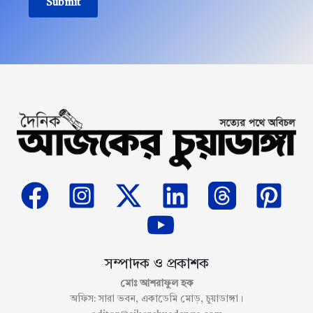
Submit
সম্পাদক ও প্রকাশক
মোঃ আশরাফুল হক
অফিস: সারা ভবন, একাডেমি মোড়, চুয়াডাঙ্গা।