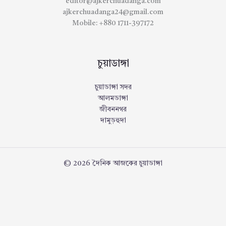
editor@ajkerchuadanga.com
ajkerchuadanga24@gmail.com
Mobile: +880 1711-397172
চুয়াডাঙ্গা
চুয়াডাঙ্গা সদর
আলমডাঙ্গা
জীবননগর
দামুড়হুদা
© 2026 দৈনিক আজকের চুয়াডাঙ্গা