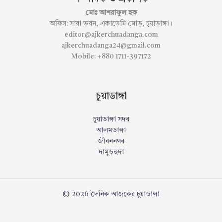
মোঃ আশরাফুল হক
অফিস: সারা ভবন, একাডেমি মোড়, চুয়াডাঙ্গা।
editor@ajkerchuadanga.com
ajkerchuadanga24@gmail.com
Mobile: +880 1711-397172
চুয়াডাঙ্গা
চুয়াডাঙ্গা সদর
আলমডাঙ্গা
জীবননগর
দামুড়হুদা
© 2026 দৈনিক আজকের চুয়াডাঙ্গা