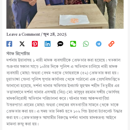
Leave a Comment
/
জুন 28, 2025
স্টাফ রিপোর্টার
দর্শনায় ইয়াবাসহ ১ নারী মাদক ব্যবসায়ীকে গ্রেফতার করা হয়েছে। গতকাল
শুক্রবার সকাল সাড়ে ১০টার দিকে পুলিশ এ অভিযান চালিয়ে নারী মাদক
ব্যবসায়ী মোছা: জহুরা বেগম ওরফে জোহরাকে (৫২) গ্রেফতার করা হয়।
চুয়াডাঙ্গা জেলা পুলিশ সুপার কার্যালয় থেকে পাঠানো এক প্রেসবিজ্ঞপ্তিতে
জানানো হয়েছে, দর্শনা থানার অফিসার ইনচার্জ মুহম্মদ শহীদ তিতুমীর এর
তত্বাবধানে দর্শনা থানার এসআই (নিঃ) মো: মাসুদুর রহমান সঙ্গীয় ফোর্সসহ
মাদকবিরোধী অভিযান পরিচালনা করে। ঘটনার সময় আকন্দবাড়ীয়া
উত্তরপাড়া গ্রামের মোছা: জহুরা বেগমের বসতবাড়ীর সামনে থেকে তাকে
গ্রেফতার করা হয়। এ সময় তার নিকট হতে ১০২ পিচ ইয়াবা ট্যাবলেট উদ্ধার
করা হয। গ্রেফতারকৃত আসামীর বিরুদ্ধে দর্শনা থানায় মাদকদ্রব্য আইনে
মামলা রুজু করা হয়।