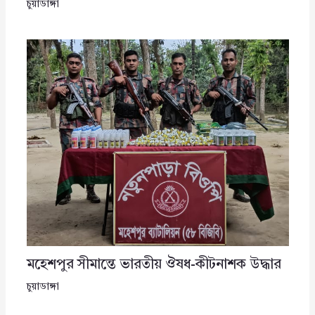
চুয়াডাঙ্গা
মহেশপুর সীমান্তে ভারতীয় ঔষধ-কীটনাশক উদ্ধার
চুয়াডাঙ্গা