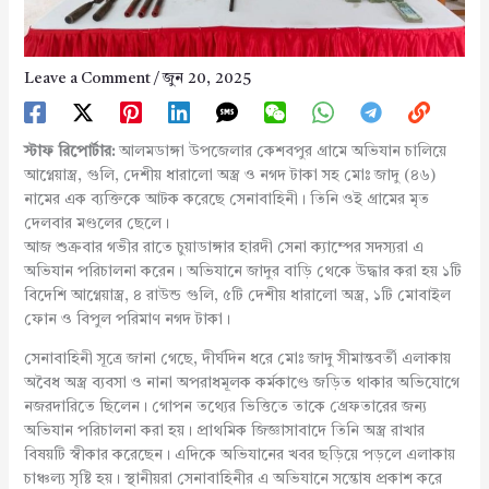
Leave a Comment
/
জুন 20, 2025
স্টাফ রিপোর্টার:
আলমডাঙ্গা উপজেলার কেশবপুর গ্রামে অভিযান চালিয়ে
আগ্নেয়াস্ত্র, গুলি, দেশীয় ধারালো অস্ত্র ও নগদ টাকা সহ মোঃ জাদু (৪৬)
নামের এক ব্যক্তিকে আটক করেছে সেনাবাহিনী। তিনি ওই গ্রামের মৃত
দেলবার মণ্ডলের ছেলে।
আজ শুক্রবার গভীর রাতে চুয়াডাঙ্গার হারদী সেনা ক্যাম্পের সদস্যরা এ
অভিযান পরিচালনা করেন। অভিযানে জাদুর বাড়ি থেকে উদ্ধার করা হয় ১টি
বিদেশি আগ্নেয়াস্ত্র, ৪ রাউন্ড গুলি, ৫টি দেশীয় ধারালো অস্ত্র, ১টি মোবাইল
ফোন ও বিপুল পরিমাণ নগদ টাকা।
সেনাবাহিনী সূত্রে জানা গেছে, দীর্ঘদিন ধরে মোঃ জাদু সীমান্তবর্তী এলাকায়
অবৈধ অস্ত্র ব্যবসা ও নানা অপরাধমূলক কর্মকাণ্ডে জড়িত থাকার অভিযোগে
নজরদারিতে ছিলেন। গোপন তথ্যের ভিত্তিতে তাকে গ্রেফতারের জন্য
অভিযান পরিচালনা করা হয়। প্রাথমিক জিজ্ঞাসাবাদে তিনি অস্ত্র রাখার
বিষয়টি স্বীকার করেছেন। এদিকে অভিযানের খবর ছড়িয়ে পড়লে এলাকায়
চাঞ্চল্য সৃষ্টি হয়। স্থানীয়রা সেনাবাহিনীর এ অভিযানে সন্তোষ প্রকাশ করে