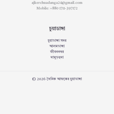
ajkerchuadanga24@gmail.com
Mobile: +880 1711-397172
চুয়াডাঙ্গা
চুয়াডাঙ্গা সদর
আলমডাঙ্গা
জীবননগর
দামুড়হুদা
© 2026 দৈনিক আজকের চুয়াডাঙ্গা