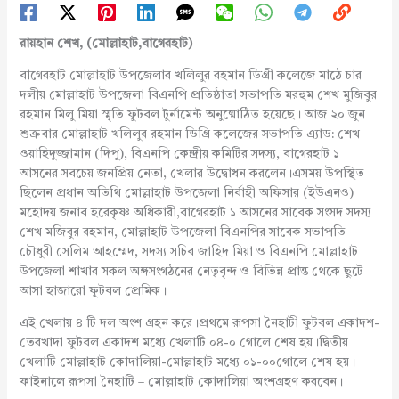
রায়হান শেখ, (মোল্লাহাট,বাগেরহাট)
বাগেরহাট মোল্লাহাট উপজেলার খলিলুর রহমান ডিগ্রী কলেজে মাঠে চার
দলীয় মোল্লাহাট উপজেলা বিএনপি প্রতিষ্ঠাতা সভাপতি মরহুম শেখ মুজিবুর
রহমান মিলু মিয়া স্মৃতি ফুটবল টুর্নামেন্ট অনুষ্মোঠিত হয়েছে। আজ ২০ জুন
শুক্রবার মোল্লাহাট খলিলুর রহমান ডিগ্রি কলেজের সভাপতি এ্যাড: শেখ
ওয়াহিদুজ্জামান (দিপু), বিএনপি কেন্দ্রীয় কমিটির সদস্য, বাগেরহাট ১
আসনের সবচেয় জনপ্রিয় নেতা, খেলার উদ্বোধন করলেন।এসময় উপস্থিত
ছিলেন প্রধান অতিথি মোল্লাহাট উপজেলা নির্বাহী অফিসার (ইউএনও)
মহোদয় জনাব হরেকৃষ্ণ অধিকারী,বাগেরহাট ১ আসনের সাবেক সংসদ সদস্য
শেখ মজিবুর রহমান, মোল্লাহাট উপজেলা বিএনপির সাবেক সভাপতি
চৌধুরী সেলিম আহম্মেদ, সদস্য সচিব জাহিদ মিয়া ও বিএনপি মোল্লাহাট
উপজেলা শাখার সকল অঙ্গসংগঠনের নেতৃবৃন্দ ও বিভিন্ন প্রান্ত থেকে ছুটে
আসা হাজারো ফুটবল প্রেমিক।
এই খেলায় ৪ টি দল অংশ গ্রহন করে।প্রথমে রূপসা নৈহাটী ফুটবল একাদশ-
তেরখাদা ফুটবল একাদশ মধ্যে খেলাটি ০৪-০ গোলে শেষ হয়।দ্বিতীয়
খেলাটি মোল্লাহাট কোদালিয়া-মোল্লাহাট মধ্যে ০১-০০গোলে শেষ হয়।
ফাইনালে রূপসা নৈহাটি – মোল্লাহাট কোদালিয়া অংশগ্রহণ করবেন।