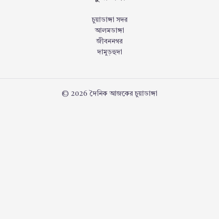
চুয়াডাঙ্গা সদর
আলমডাঙ্গা
জীবননগর
দামুড়হুদা
© 2026 দৈনিক আজকের চুয়াডাঙ্গা