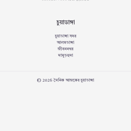
চুয়াডাঙ্গা
চুয়াডাঙ্গা সদর
আলমডাঙ্গা
জীবননগর
দামুড়হুদা
© 2026 দৈনিক আজকের চুয়াডাঙ্গা