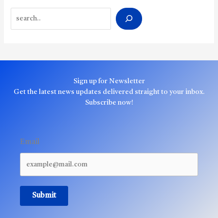
Search
Sign up for Newsletter
Get the latest news updates delivered straight to your inbox.
Subscribe now!
Email
Submit