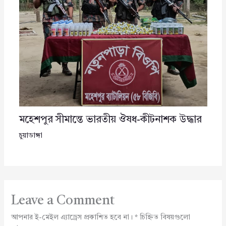
মহেশপুর সীমান্তে ভারতীয় ঔষধ-কীটনাশক উদ্ধার
চুয়াডাঙ্গা
Leave a Comment
আপনার ই-মেইল এ্যাড্রেস প্রকাশিত হবে না।
*
চিহ্নিত বিষয়গুলো