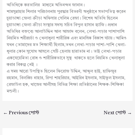
অতিথিকে করতালির মাধ্যমে অভিনন্দন জানান।
শামসুন্নাহার শিলার পরিচালনায় পুরস্কার বিতরণী অনুষ্ঠানে সভাপতিত্ব করেন
চুয়াডাঙ্গা জেলা ক্রীড়া অফিসার সেলিম রেজা। বিশেষ অতিথি ছিলেন
চুয়াডাঙ্গা জেলা ক্রীড়া সংস্থার সদস্য সচিব বিপুল হাসান হ্যাজি। প্রধান
অতিথির বক্তব্যে আলাউদ্দিন আল আজাদ বলেন, লেখা-পড়ার পাশাপাশি
নিয়মিত শরীরচর্চা ও খেলাধুলা শারীরিক এবং মানসিক বিকাশ ঘটায়। আমিও
যখন তোমাদের মত শিক্ষার্থী ছিলাম,তখন লেখা-পড়ার পাশা-পাশি খেলা-
ধুলার কোন সুযোগ আসলে সেটি হেলায় হারাতাম না। তাই লেখা-পড়ার
একঘেয়েমিতা রোধ ও শারীরিকভাবে সুস্থ থাকতে হলে নিয়মিত খেলাধুলা
করার বিকল্প নেই ।
এ সময় আরো উপস্থিত ছিলেন ফিরোজ উদ্দিন, আব্দুল হাই, হাফিজুর
রহমান, বিলকিচ নাহার, রিপা শাহরিয়ার, আইরিন ইসলাম, সাইফুল ইসলাম,
রেজাউল হক, খাজের আলীসহ বিভিন্ন শিক্ষা প্রতিষ্ঠানের শিক্ষক-শিক্ষিকা
মন্ডলী।
←
Previous পোস্ট
Next পোস্ট
→