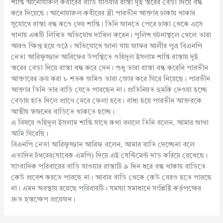
শান্তি আনোযারুল কবীরের বাড়ি যাওয়ার রাস্তা দুই স্তরের বেড়া দিয়ে বন্ধ
করে দিয়েছে। আনোয়ারুল কবীরের স্ত্রী পারভীন আক্তার ঢাকায় থাকার
সুযোগে রাস্তা বন্ধ কওে দেয় শান্তি। তিনি জানতে পেরে ঢাকা থেকে এসে
থানায় একটি লিখিত অভিযোগ দাখিল করেন। পুলিশ ঘটনাস্থলে গেলে তারা
আরও ক্ষিপ্ত হয়ে ওঠে। অভিযোগে জানা যায় জাফর আলীর পুত্র বিএনপি
নেতা আরিফুজ্জান আরিফের উপস্থিতে ওহিদুল ইসলাম শান্তি রাস্তায় দুই
স্তরের বেড়া দিয়ে রাস্তা বন্ধ করে দেন। শুধু তারা রাস্তা বন্ধ করেনি পারভীন
আক্তারের ক্রয় করা ৮ শতক জমিও তারা জোর করে ঘিরে নিয়েছে। পারভীন
আক্তার তিনি তার বাড়ি যেতে পারছেন না। প্রতিনিয়ত হুমকি দেওয়া হচ্ছে
বেড়ায় হাত দিলে প্রাণে মেরে ফেলা হবে। বাধ্য হয়ে পারভীন আক্তরকে
আত্মীয় স্বজনের বাড়িতে থাকতে হচ্ছে।
এ বিষয়ে ওহিদুল ইসলাম শান্তি সাথে কথা বললে তিনি বলেন, আমার জাগা
আমি ঘিরেছি।
বিএনপি নেতা আরিফুজ্জান আরিফ বলেন, আমার যাতি দেচ্ছেনা বলে
এতাদিন টগরের(সাবেক এমপি) দিয়ে এই সেন্টিমেন্ট দাড় করিয়ে রেখেছে।
সাংবাদিক পরিবারের বাড়ি যাওয়ার রাস্তাটি ৯ দিন ধরে বন্ধ থাকায় বাড়িতে
কেউ প্রবেশ করতে পারছে না। আবার বাড়ি থেকে কেউ বেরও হতে পারছে
না। এমন অবস্থায় রয়েছে পরিবারটি। সমস্যা সমাধানে সংশ্লিষ্টি কর্তৃপক্ষের
দ্রুত হস্তক্ষেপ প্রয়েজন।