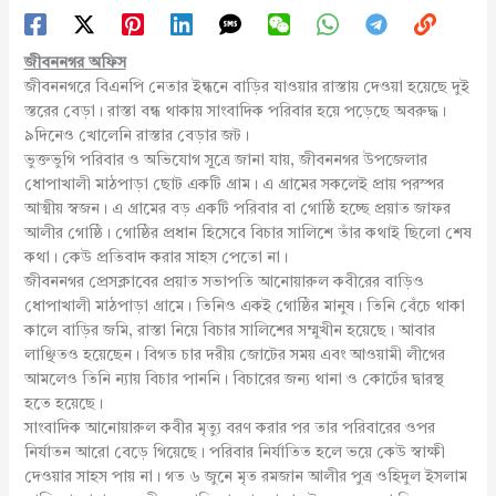
জীবননগর অফিস
জীবননগরে বিএনপি নেতার ইন্ধনে বাড়ির যাওয়ার রাস্তায় দেওয়া হয়েছে দুই
স্তরের বেড়া। রাস্তা বন্ধ থাকায় সাংবাদিক পরিবার হয়ে পড়েছে অবরুদ্ধ।
৯দিনেও খোলেনি রাস্তার বেড়ার জট।
ভুক্তভুগি পরিবার ও অভিযোগ সূূত্রে জানা যায়, জীবননগর উপজেলার
ধোপাখালী মাঠপাড়া ছোট একটি গ্রাম। এ গ্রামের সকলেই প্রায় পরস্পর
আত্মীয় স্বজন। এ গ্রামের বড় একটি পরিবার বা গোষ্ঠি হচ্ছে প্রয়াত জাফর
আলীর গোষ্ঠি। গোষ্ঠির প্রধান হিসেবে বিচার সালিশে তাঁর কথাই ছিলো শেষ
কথা। কেউ প্রতিবাদ করার সাহস পেতো না।
জীবননগর প্রেসক্লাবের প্রয়াত সভাপতি আনোয়ারুল কবীরের বাড়িও
ধোপাখালী মাঠপাড়া গ্রামে। তিনিও একই গোষ্ঠির মানুষ। তিনি বেঁচে থাকা
কালে বাড়ির জমি, রাস্তা নিয়ে বিচার সালিশের সম্মুখীন হয়েছে। আবার
লাঞ্ছিতও হয়েছেন। বিগত চার দরীয় জোটের সময় এবং আওয়ামী লীগের
আমলেও তিনি ন্যায় বিচার পাননি। বিচারের জন্য থানা ও কোর্টের দ্বারস্থ
হতে হয়েছে।
সাংবাদিক আনোয়ারুল কবীর মৃত্যু বরণ করার পর তার পরিবারের ওপর
নির্যাতন আরো বেড়ে গিয়েছে। পরিবার নির্যাতিত হলে ভয়ে কেউ স্বাক্ষী
দেওয়ার সাহস পায় না। গত ৬ জুনে মৃত রমজান আলীর পুত্র ওহিদুল ইসলাম