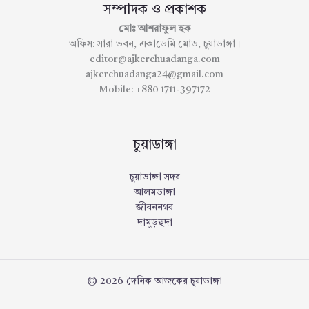
সম্পাদক ও প্রকাশক
মোঃ আশরাফুল হক
অফিস: সারা ভবন, একাডেমি মোড়, চুয়াডাঙ্গা।
editor@ajkerchuadanga.com
ajkerchuadanga24@gmail.com
Mobile: +880 1711-397172
চুয়াডাঙ্গা
চুয়াডাঙ্গা সদর
আলমডাঙ্গা
জীবননগর
দামুড়হুদা
© 2026 দৈনিক আজকের চুয়াডাঙ্গা