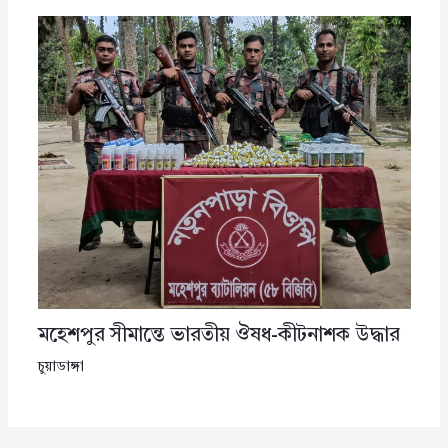
মহেশপুর সীমান্তে ভারতীয় ঔষধ-কীটনাশক উদ্ধার
চুয়াডাঙ্গা