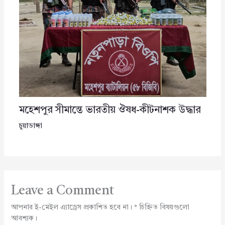
মহেশপুর সীমান্তে ভারতীয় ঔষধ-কীটনাশক উদ্ধার
চুয়াডাঙ্গা
Leave a Comment
আপনার ই-মেইল এ্যাড্রেস প্রকাশিত হবে না।
*
চিহ্নিত বিষয়গুলো
আবশ্যক।