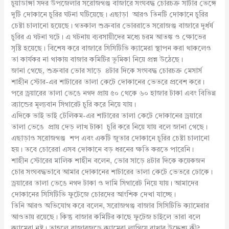
চুয়াডাঙ্গা সদর উপজেলার সরোজগঞ্জ বাজারে সংঘবদ্ধ চোরচক্র সার্টার ভেঙ্গে
দুটি দোকানে চুরির ঘটনা ঘটিয়েছে। এছাড়া আরও তিনটি দোকানে চুরির
চেষ্টা চালানো হয়েছে। গতকাল শুক্রবার ভোররাতে সরোজঞ্জ বাজারে দুর্ধর্ষ
চুরির এ ঘটনা ঘটে। এ ঘটনায় ব্যবসায়ীদের মধ্যে চরম আতঙ্ক ও ক্ষোভের
সৃষ্টি হয়েছে। বিশেষ করে বাজারে সিসিটিভি ক্যামেরা স্থাপন করা থাকলেও
তা কার্যকর না থাকায় বাজার কমিটির ভূমিকা নিয়ে প্রশ্ন উঠেছে।
জানা গেছে, শুক্রবার ভোর সাড়ে ৪টার দিকে সংঘবদ্ধ চোরচক্র মেসার্স
শাহীন স্টোর-এর শাটারের তালা কেটে দোকানের ভেতরে প্রবেশ করে।
পরে ড্রয়ারের তালা ভেঙে নগদ প্রায় ৫০ থেকে ৬০ হাজার টাকা এবং বিভিন্ন
ব্র্যান্ডের মূল্যবান সিগারেট চুরি করে নিয়ে যায়।
এদিকে ভাই ভাই টেলিকম-এর শাটারের তালা কেটে দোকানের ড্রয়ারে
তালা ভেঙে প্রায় দেড় লাখ টাকা চুরি করে নিয়ে যায় বলে জানা গেছে।
এছাড়াও সরোজগঞ্জ শপ এবং একটি জুতার দোকানে চুরির চেষ্টা চালানো
হয়। তবে চোরেরা এসব দোকানে বড় ধরনের ক্ষতি করতে পারেনি।
শাহীন স্টোরের মালিক শাহীন বলেন, ভোর সাড়ে ৪টার দিকে কয়েকজন
চোর সংঘবদ্ধভাবে আমার দোকানের শাটারের তালা কেটে ভেতরে ঢোকে।
ড্রয়ারের তালা ভেঙে নগদ টাকা ও দামি সিগারেট নিয়ে যায়। আমাদের
দোকানের সিসিটিভি ফুটেজে চোরদের আংশিক দেখা যাচ্ছে।
তিনি আরও অভিযোগ করে বলেন, সরোজগঞ্জ বাজার সিসিটিভি ক্যামেরার
আওতায় রয়েছে। কিন্তু বাজার কমিটির কাছে ফুটেজ চাইলে তারা বলে
ক্যামেরা নষ্ট। তাহলে বাজারজুড়ে ক্যামেরা লাগিয়ে রাখার উদ্দেশ্য কী?