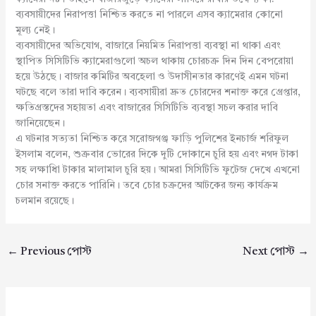
ব্যবসায়ীদের নিরাপত্তা নিশ্চিত করতে না পারলে এসব ক্যামেরার কোনো
মূল্য নেই।
ব্যবসায়ীদের অভিযোগ, বাজারে নিয়মিত নিরাপত্তা ব্যবস্থা না থাকা এবং
স্থাপিত সিসিটিভি ক্যামেরাগুলো অচল থাকায় চোরচক্র দিন দিন বেপরোয়া
হয়ে উঠছে। বাজার কমিটির অবহেলা ও উদাসীনতার কারণেই এমন ঘটনা
ঘটছে বলে তারা দাবি করেন। ব্যবসায়ীরা দ্রুত চোরদের শনাক্ত করে গ্রেপ্তার,
ক্ষতিগ্রস্তদের সহায়তা এবং বাজারের সিসিটিভি ব্যবস্থা সচল করার দাবি
জানিয়েছেন।
এ ঘটনার সত্যতা নিশ্চিত করে সরোজগঞ্জ ফাড়ি পুলিশের ইনচার্জ শরিফুল
ইসলাম বলেন, শুক্রবার ভোরের দিকে দুটি দোকানে চুরি হয় এবং নগদ টাকা
সহ লক্ষাধিা টাকার মালামাল চুরি হয়। আমরা সিসিটিভি ফুটেজ দেখে এখনো
চোর সনাক্ত করতে পারিনি। তবে চোর চক্রদের আটকের জন্য কার্যক্রম
চলমান রয়েছে।
←
Previous পোস্ট
Next পোস্ট
→