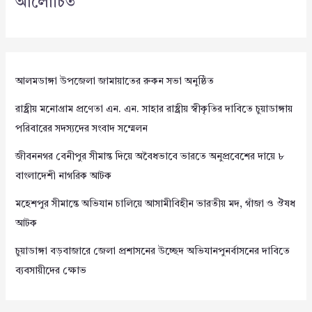
আলোচিত
আলমডাঙ্গা উপজেলা জামায়াতের রুকন সভা অনুষ্ঠিত
রাষ্ট্রীয় মনোগ্রাম প্রণেতা এন. এন. সাহার রাষ্ট্রীয় স্বীকৃতির দাবিতে চুয়াডাঙ্গায়
পরিবারের সদস্যদের সংবাদ সম্মেলন
জীবননগর বেনীপুর সীমান্ত দিয়ে অবৈধভাবে ভারতে অনুপ্রবেশের দায়ে ৮
বাংলাদেশী নাগরিক আটক
মহেশপুর সীমান্তে অভিযান চালিয়ে আসামীবিহীন ভারতীয় মদ, গাঁজা ও ঔষধ
আটক
চুয়াডাঙ্গা বড়বাজারে জেলা প্রশাসনের উচ্ছেদ অভিযানপুনর্বাসনের দাবিতে
ব্যবসায়ীদের ক্ষোভ