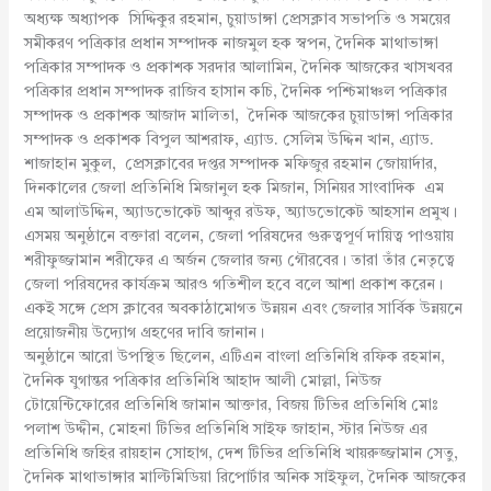
অধ্যক্ষ অধ্যাপক সিদ্দিকুর রহমান, চুয়াডাঙ্গা প্রেসক্লাব সভাপতি ও সময়ের
সমীকরণ পত্রিকার প্রধান সম্পাদক নাজমুল হক স্বপন, দৈনিক মাথাভাঙ্গা
পত্রিকার সম্পাদক ও প্রকাশক সরদার আলামিন, দৈনিক আজকের খাসখবর
পত্রিকার প্রধান সম্পাদক রাজিব হাসান কচি, দৈনিক পশ্চিমাঞ্চল পত্রিকার
সম্পাদক ও প্রকাশক আজাদ মালিতা, দৈনিক আজকের চুয়াডাঙ্গা পত্রিকার
সম্পাদক ও প্রকাশক বিপুল আশরাফ, এ্যাড. সেলিম উদ্দিন খান, এ্যাড.
শাজাহান মুকুল, প্রেসক্লাবের দপ্তর সম্পাদক মফিজুর রহমান জোয়ার্দার,
দিনকালের জেলা প্রতিনিধি মিজানুল হক মিজান, সিনিয়র সাংবাদিক এম
এম আলাউদ্দিন, অ্যাডভোকেট আব্দুর রউফ, অ্যাডভোকেট আহসান প্রমুখ।
এসময় অনুষ্ঠানে বক্তারা বলেন, জেলা পরিষদের গুরুত্বপূর্ণ দায়িত্ব পাওয়ায়
শরীফুজ্জামান শরীফের এ অর্জন জেলার জন্য গৌরবের। তারা তাঁর নেতৃত্বে
জেলা পরিষদের কার্যক্রম আরও গতিশীল হবে বলে আশা প্রকাশ করেন।
একই সঙ্গে প্রেস ক্লাবের অবকাঠামোগত উন্নয়ন এবং জেলার সার্বিক উন্নয়নে
প্রয়োজনীয় উদ্যোগ গ্রহণের দাবি জানান।
অনুষ্ঠানে আরো উপস্থিত ছিলেন, এটিএন বাংলা প্রতিনিধি রফিক রহমান,
দৈনিক যুগান্তর পত্রিকার প্রতিনিধি আহাদ আলী মোল্লা, নিউজ
টোয়েন্টিফোরের প্রতিনিধি জামান আক্তার, বিজয় টিভির প্রতিনিধি মোঃ
পলাশ উদ্দীন, মোহনা টিভির প্রতিনিধি সাইফ জাহান, স্টার নিউজ এর
প্রতিনিধি জহির রায়হান সোহাগ, দেশ টিভির প্রতিনিধি খায়রুজ্জামান সেতু,
দৈনিক মাথাভাঙ্গার মাল্টিমিডিয়া রিপোর্টার অনিক সাইফুল, দৈনিক আজকের