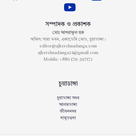
সম্পাদক ও প্রকাশক
মোঃ আশরাফুল হক
অফিস: সারা ভবন, একাডেমি মোড়, চুয়াডাঙ্গা।
editor@ajkerchuadanga.com
ajkerchuadanga24@gmail.com
Mobile: +880 1711-397172
চুয়াডাঙ্গা
চুয়াডাঙ্গা সদর
আলমডাঙ্গা
জীবননগর
দামুড়হুদা