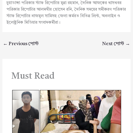
চুয়াডাঙ্গা পত্রিকার স্টাফ রিপোর্টার মুন্না রহমান, দৈনিক আজকের খাসখবর
পত্রিকার রিপোর্টার আলমগীর হোসেন রনি, দৈনিক সময়ের সমীকরণ পত্রিকার
স্টাফ রিপোর্টার নাজমুল সামিসহ জেলা কর্মরত বিভিন্ন প্রিন্ট, অনলাইন ও
ইলেক্ট্রনিক মিডিয়ার সংবাদকর্মীরা।
←
Previous পোস্ট
Next পোস্ট
→
Must Read