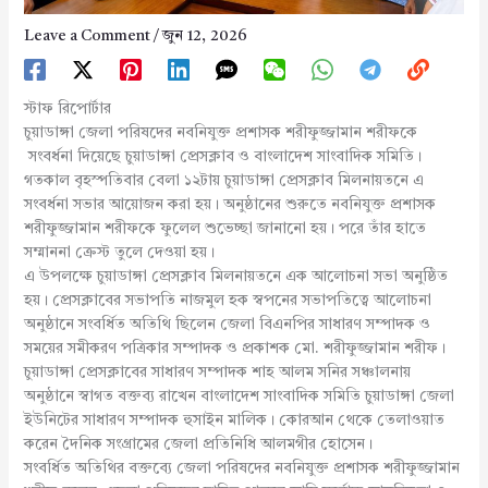
Leave a Comment
/
জুন 12, 2026
স্টাফ রিপোর্টার
চুয়াডাঙ্গা জেলা পরিষদের নবনিযুক্ত প্রশাসক শরীফুজ্জামান শরীফকে
সংবর্ধনা দিয়েছে চুয়াডাঙ্গা প্রেসক্লাব ও বাংলাদেশ সাংবাদিক সমিতি।
গতকাল বৃহস্পতিবার বেলা ১২টায় চুয়াডাঙ্গা প্রেসক্লাব মিলনায়তনে এ
সংবর্ধনা সভার আয়োজন করা হয়। অনুষ্ঠানের শুরুতে নবনিযুক্ত প্রশাসক
শরীফুজ্জামান শরীফকে ফুলেল শুভেচ্ছা জানানো হয়। পরে তাঁর হাতে
সম্মাননা ক্রেস্ট তুলে দেওয়া হয়।
এ উপলক্ষে চুয়াডাঙ্গা প্রেসক্লাব মিলনায়তনে এক আলোচনা সভা অনুষ্ঠিত
হয়। প্রেসক্লাবের সভাপতি নাজমুল হক স্বপনের সভাপতিত্বে আলোচনা
অনুষ্ঠানে সংবর্ধিত অতিথি ছিলেন জেলা বিএনপির সাধারণ সম্পাদক ও
সময়ের সমীকরণ পত্রিকার সম্পাদক ও প্রকাশক মো. শরীফুজ্জামান শরীফ।
চুয়াডাঙ্গা প্রেসক্লাবের সাধারণ সম্পাদক শাহ আলম সনির সঞ্চালনায়
অনুষ্ঠানে স্বাগত বক্তব্য রাখেন বাংলাদেশ সাংবাদিক সমিতি চুয়াডাঙ্গা জেলা
ইউনিটের সাধারণ সম্পাদক হুসাইন মালিক। কোরআন থেকে তেলাওয়াত
করেন দৈনিক সংগ্রামের জেলা প্রতিনিধি আলমগীর হোসেন।
সংবর্ধিত অতিথির বক্তব্যে জেলা পরিষদের নবনিযুক্ত প্রশাসক শরীফুজ্জামান