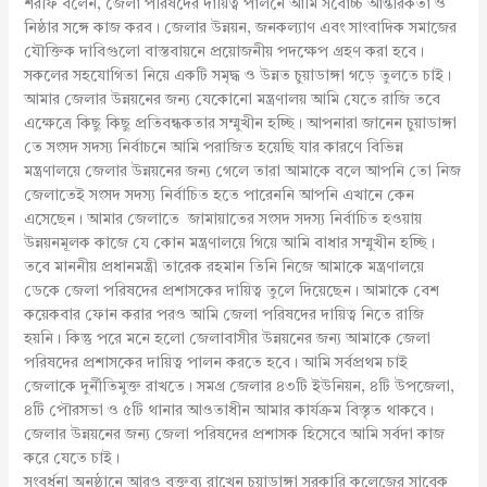
শরীফ বলেন, জেলা পরিষদের দায়িত্ব পালনে আমি সর্বোচ্চ আন্তরিকতা ও
নিষ্ঠার সঙ্গে কাজ করব। জেলার উন্নয়ন, জনকল্যাণ এবং সাংবাদিক সমাজের
যৌক্তিক দাবিগুলো বাস্তবায়নে প্রয়োজনীয় পদক্ষেপ গ্রহণ করা হবে।
সকলের সহযোগিতা নিয়ে একটি সমৃদ্ধ ও উন্নত চুয়াডাঙ্গা গড়ে তুলতে চাই।
আমার জেলার উন্নয়নের জন্য যেকোনো মন্ত্রণালয় আমি যেতে রাজি তবে
এক্ষেত্রে কিছু কিছু প্রতিবন্ধকতার সম্মুখীন হচ্ছি। আপনারা জানেন চুয়াডাঙ্গা
তে সংসদ সদস্য নির্বাচনে আমি পরাজিত হয়েছি যার কারণে বিভিন্ন
মন্ত্রণালয়ে জেলার উন্নয়নের জন্য গেলে তারা আমাকে বলে আপনি তো নিজ
জেলাতেই সংসদ সদস্য নির্বাচিত হতে পারেননি আপনি এখানে কেন
এসেছেন। আমার জেলাতে জামায়াতের সংসদ সদস্য নির্বাচিত হওয়ায়
উন্নয়নমূলক কাজে যে কোন মন্ত্রণালয়ে গিয়ে আমি বাধার সম্মুখীন হচ্ছি।
তবে মাননীয় প্রধানমন্ত্রী তারেক রহমান তিনি নিজে আমাকে মন্ত্রণালয়ে
ডেকে জেলা পরিষদের প্রশাসকের দায়িত্ব তুলে দিয়েছেন। আমাকে বেশ
কয়েকবার ফোন করার পরও আমি জেলা পরিষদের দায়িত্ব নিতে রাজি
হয়নি। কিন্তু পরে মনে হলো জেলাবাসীর উন্নয়নের জন্য আমাকে জেলা
পরিষদের প্রশাসকের দায়িত্ব পালন করতে হবে। আমি সর্বপ্রথম চাই
জেলাকে দুর্নীতিমুক্ত রাখতে। সমগ্র জেলার ৪৩টি ইউনিয়ন, ৪টি উপজেলা,
৪টি পৌরসভা ও ৫টি থানার আওতাধীন আমার কার্যক্রম বিস্তৃত থাকবে।
জেলার উন্নয়নের জন্য জেলা পরিষদের প্রশাসক হিসেবে আমি সর্বদা কাজ
করে যেতে চাই।
সংবর্ধনা অনুষ্ঠানে আরও বক্তব্য রাখেন চুয়াডাঙ্গা সরকারি কলেজের সাবেক