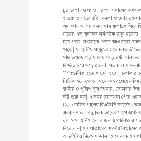
চুয়াডাঙ্গা জেলা ও এর আশেপাশের অঞ্চ
হাওয়া ও ঝড়ো বৃষ্টি| দমকা হাওয়ায় জেলার
এলাকায় ঝড়ের সময় আম কুড়াতে গিয়ে ছিঁড়ে
নামের এক যুবকের মর্মান্তিক মৃত্যু হয়েছ
হয়ে পড়ে| মধ্যরাতে প্রচন্ড আওয়াজে বাচ্
থাকে| যা স্থানীয় মানুষের মনে চরম ভীতি
গাছ উপড়ে পড়ায় প্রায় দেড় ঘণ্টা যান চলাচল
বিচ্ছিন্ন হয়ে পড়ে জেলা| গতকাল মঙ্গলবা
¯^াভাবিক হতে থাকে| তবে গতকাল রাত পর্
সিরিজ হয়ে গেছে| অনেকেই বলেছেন বিদ্
স্থানীয় ও পুলিশ সুত্র জানায়, সোমবার দিব
বৃষ্টি শুরু হয়| এ সময় চুয়াডাঙ্গা পৌর 
(২৬) বাড়ির পাশের বিএডিসি ফার্মের ভেত
একটি সচল ˆবদ্যুতিক তারের সাথে অসাবধ
হন| পরে স্থানীয় লোকজন ও পরিবারের সদস্
নিয়ে যান| হাসপাতালের জরুরি বিভাগের ক
আড়াইটার দিকে সাদ্দাম হোসেনকে হাসপা