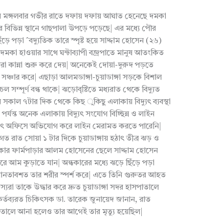
লে মঙ্গলবার গভীর রাতে দফায় দফায় আঘাত হেনেছে দমকা
 বিভিন্ন স্থানে গাছপালা উপড়ে পড়েছে| এর মধ্যে পৌর
 পড়া ˆবদ্যুতিক তারে স্পৃষ্ট হয়ে সাদ্দাম হোসেন (২৬)
ে| দমকা হাওয়ার সাথে ঘন্টাব্যাপী বজ্রপাতে মানুষ আতংকিত
চারা কান্না শুরু করে দেয়| অনেকেই দোয়া-দুরুদ পড়তে
র সঞ্চার করে| এছাড়া আলমডাঙ্গা-চুয়াডাঙ্গা সড়কে বিশাল
 সম্পূর্ণ বন্ধ থাকে| ঝড়োবৃষ্টিতে মধ্যরাত থেকে বিদ্যুত
র সকাল ৭টার দিক থেকে কিছ ুকিছু এলাকায় বিদ্যুৎ ব্যবস্থা
যন্ত অনেক এলাকায় বিদ্যুৎ সংযোগ বিচ্ছিন্ন ও লাইন
যুৎ অফিসে অভিযোগ করে লাইন মেরামত করতে পারেনি|
াগত রাত সোয়া ১ টার দিকে চুয়াডাঙ্গায় হঠাৎ তীব্র ঝড় ও
এলাকার ফার্মপাড়ার আলম হোসেনের ছেলে সাদ্দাম হোসেন
রে আম কুড়াতে যান| অন্ধকারের মধ্যে ঝড়ে ছিঁড়ে পড়া
ানতাবশত তার শরীর স্পর্শ করে| এতে তিনি গুরুতর আহত
যরা তাকে উদ্ধার করে দ্রুত চুয়াডাঙ্গা সদর হাসপাতালে
র্তব্যরত চিকিৎসক ডা. তারেক জুনায়েদ জানান, রাত
তালে আনা হলেও তার আগেই তার মৃত্যু হয়েছিল|