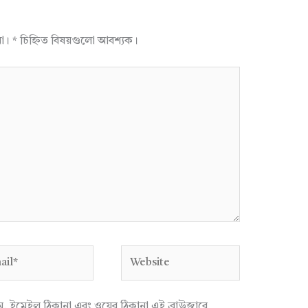
না।
*
চিহ্নিত বিষয়গুলো আবশ্যক।
l*
Website
াম, ইমেইল ঠিকানা এবং ওয়েব ঠিকানা এই ব্রাউজারে