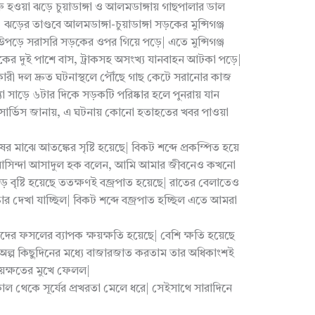
হওয়া ঝড়ে চুয়াডাঙ্গা ও আলমডাঙ্গায় গাছপালার ডাল
ড়ের তাণ্ডবে আলমডাঙ্গা-চুয়াডাঙ্গা সড়কের মুন্সিগঞ্জ
ড়ে সরাসরি সড়কের ওপর গিয়ে পড়ে| এতে মুন্সিগঞ্জ
ড়কের দুই পাশে বাস, ট্রাকসহ অসংখ্য যানবাহন আটকা পড়ে|
ারী দল দ্রুত ঘটনাস্থলে পৌঁছে গাছ কেটে সরানোর কাজ
ন্ধ্যা সাড়ে ৬টার দিকে সড়কটি পরিষ্কার হলে পুনরায় যান
 সার্ভিস জানায়, এ ঘটনায় কোনো হতাহতের খবর পাওয়া
ষের মাঝে আতঙ্কের সৃষ্টি হয়েছে| বিকট শব্দে প্রকম্পিত হয়ে
 বাসিন্দা আসাদুল হক বলেন, আমি আমার জীবনেও কখনো
ড় বৃষ্টি হয়েছে ততক্ষণই বজ্রপাত হয়েছে| রাতের বেলাতেও
র দেখা যাচ্ছিল| বিকট শব্দে বজ্রপাত হচ্ছিল এতে আমরা
 ফসলের ব্যাপক ক্ষয়ক্ষতি হয়েছে| বেশি ক্ষতি হয়েছে
ল্প কিছুদিনের মধ্যে বাজারজাত করতাম তার অধিকাংশই
য়ক্ষতের মুখে ফেলল|
কাল থেকে সূর্যের প্রখরতা মেলে ধরে| সেইসাথে সারাদিনে