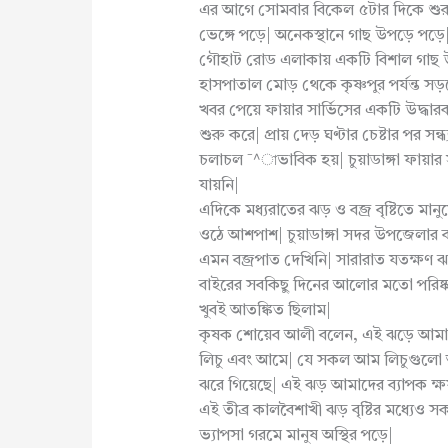
এর আগে সোমবার বিকেল ৫টার দিকে শুরু 
ভেঙ্গে পড়ে| অনেকস্থানে গাছ উপড়ে পড়ে| ঝ
গৌহাট রোড এলাকায় একটি বিশাল গাছ উপ
হাসপাতাল মোড় থেকে কৃষ্ণপুর পর্যন্ত স
খবর পেয়ে ফায়ার সার্ভিসের একটি উদ্ধারক
শুরু করে| প্রায় দেড় ঘণ্টার চেষ্টার পর স
চলাচল ¯^াভাবিক হয়| চুয়াডাঙ্গা ফায়ার
যায়নি|
এদিকে মধ্যরাতের ঝড় ও বজ্র বৃষ্টিতে মানু
ওঠে আশপাশ| চুয়াডাঙ্গা সদর উপজেলার
এমন বজ্রপাত দেখিনি| সারারাত যতক্ষণ ঝ
বাইরের সবকিছু দিনের আলোর মতো পরিষ্কা
খুবই আতঙ্কিত ছিলাম|
কৃষক শোয়েব আলী বলেন, এই ঝড়ে আমাদের
লিচু এবং আমে| যে সকল আম লিচুগুলো অ
ঝরে গিয়েছে| এই ঝড় আমাদের ব্যাপক ক্ষ
এই তীব্র কালবৈশাখী ঝড় বৃষ্টির মধ্যেও স
ভ্যাপসা গরমে মানুষ অস্থির পড়ে|