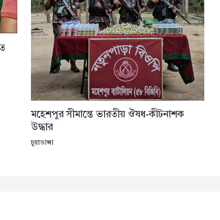
তে
মহেশপুর সীমান্তে ভারতীয় ঔষধ-কীটনাশক
উদ্ধার
চুয়াডাঙ্গা