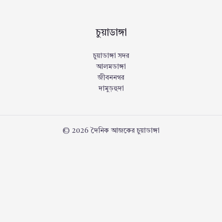
চুয়াডাঙ্গা
চুয়াডাঙ্গা সদর
আলমডাঙ্গা
জীবননগর
দামুড়হুদা
© 2026 দৈনিক আজকের চুয়াডাঙ্গা