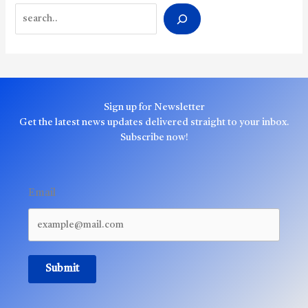
Search
Sign up for Newsletter
Get the latest news updates delivered straight to your inbox.
Subscribe now!
Email
Submit