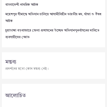
বাংলাদেশী নাগরিক আটক
মহেশপুর সীমান্তে অভিযান চালিয়ে আসামীবিহীন ভারতীয় মদ, গাঁজা ও ঔষধ
আটক
চুয়াডাঙ্গা বড়বাজারে জেলা প্রশাসনের উচ্ছেদ অভিযানপুনর্বাসনের দাবিতে
ব্যবসায়ীদের ক্ষোভ
মন্তব্য
প্রদর্শনের মতো কোন মন্তব্য নেই।
আলোচিত