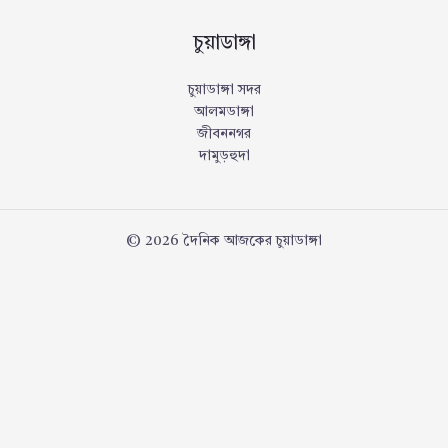
চুয়াডাঙ্গা
চুয়াডাঙ্গা সদর
আলমডাঙ্গা
জীবননগর
দামুড়হুদা
© 2026 দৈনিক আজকের চুয়াডাঙ্গা