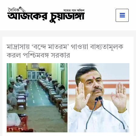
Skip
to
content
মাদ্রাসায় ‘বন্দে মাতরম’ গাওয়া বাধ্যতামূলক
করল পশ্চিমবঙ্গ সরকার