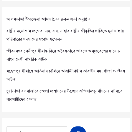
আলমডাঙ্গা উপজেলা জামায়াতের রুকন সভা অনুষ্ঠিত
রাষ্ট্রীয় মনোগ্রাম প্রণেতা এন. এন. সাহার রাষ্ট্রীয় স্বীকৃতির দাবিতে চুয়াডাঙ্গায়
পরিবারের সদস্যদের সংবাদ সম্মেলন
জীবননগর বেনীপুর সীমান্ত দিয়ে অবৈধভাবে ভারতে অনুপ্রবেশের দায়ে ৮
বাংলাদেশী নাগরিক আটক
মহেশপুর সীমান্তে অভিযান চালিয়ে আসামীবিহীন ভারতীয় মদ, গাঁজা ও ঔষধ
আটক
চুয়াডাঙ্গা বড়বাজারে জেলা প্রশাসনের উচ্ছেদ অভিযানপুনর্বাসনের দাবিতে
ব্যবসায়ীদের ক্ষোভ
Search