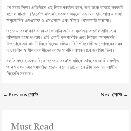
যে সমস্ত শিক্ষা প্রতিষ্ঠানে এই নিয়ম কার্যকর হবে, তার মধ্যে রয়েছে সরকারি
মডেল মাদ্রাসা (ইংরেজি মাধ্যম), সরকার অনুমোদিত ও সাহায্যপ্রাপ্ত মাদ্রাসা,
অনুমোদিত এমএসকে ও এসএসকে এবং স্বীকৃত বেসরকারি মাদ্রাসা।
‘বন্দে মাতরম’ কবিতা কিংবা গানটির রচয়িতা সুপ্রসিদ্ধ বাঙালি সাহিত্যিক
বঙ্গিমচন্দ্র চট্টোপাধ্যায়। এটি একটি বন্দনাগীতি এবং নিজের ‘আনন্দমঠ’
উপন্যাসে এই গানটি লিখেছিলেন বঙ্কিম। ব্রিটিশবিরোধী আন্দোলনের সময়
তৎকালীন স্বাধীনতাকামীদের কাছে গানটি ব্যাপকভাবে জনপ্রিয় ছিল।
চলতি বছর ফেব্রুয়ারিতে ‘বন্দে মাতরম’ গানটিকে ভারতের জাতীয় সঙ্গীত
‘জন গণ মন’-এর সমমর্যাদা প্রদান করে ভারতের কেন্দ্রীয় ক্ষমাতয় আসীন
বিজেপি সরকার।
←
Previous পোস্ট
Next পোস্ট
→
Must Read