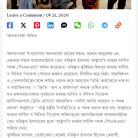
Leave a Comment
/
মে 21, 2026
আলমডাঙ্গা অফিস
আলমডাঙ্গা উপজেলার আনন্দবাস গ্রামের সন্তান, মরহুম আবুবকর এর
একমাত্র সন্তান ফায়ারফাইটার মোঃ তরিকুল ইসলাম “রাষ্ট্রপতি ফায়ার সার্ভিস
পদক (পিএফএম)” অর্জন করেছেন| তরিকুল কুষ্টিয়ার মিরপুর ফায়ার সার্ভিস
ও সিভিল ডিফেন্স স্টেশনে কর্মরত রয়েছেন| দীর্ঘদিন ধরে নিষ্ঠা, সাহসিকতা
ও পেশাদারিত্বের সঙ্গে দায়িত্ব পালন করে আসছেন তিনি| কর্মক্ষেত্রে দক্ষতা
ও সাহসিকতার ¯^ীকৃতি¯^রূপ এ মর্যাদাপূর্ণ পদকে ভূষিত হন|
গত মঙ্গলবার ঢাকার পূর্বাচলে ফায়ার সার্ভিস ও সিভিল ডিফেন্স
মাল্টিপারপাস ট্রেনিং গ্রাউন্ডে আয়োজিত “পাসিং আউট প্যারেড ও পদক
প্রদান” অনুষ্ঠানে ¯^রাষ্ট্র মন্ত্রীর উপস্থিতিতে এ পদক প্রদান করা হয়| অনুষ্ঠানে
ফায়ার সার্ভিস ও সিভিল ডিফেন্স অধিদপ্তরের মহাপরিচালক ফায়ারফাইটার
মোঃ তরিকুল ইসলামের বুকে “রাষ্ট্রপতি ফায়ার সার্ভিস পদক (পিএফএম)”
পরিয়ে দেন|
স্থানীয়রা জানান, ছোটবেলা থেকেই তরিকুল ইসলাম ছিলেন মেধাবী,