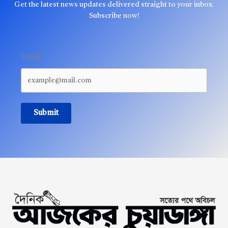
Get the latest news updates delivered straight to your inbox.
Subscribe now!
Email
Submit