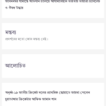
জীবননগর সীমান্তে অভিযান চালিয়ে আসামীবিহীন ভারতীয় ভায়াগ্রা ট্যাবলেট
ও ঔষধ উদ্ধার
মন্তব্য
প্রদর্শনের মতো কোন মন্তব্য নেই।
আলোচিত
অনূর্ধ্ব-১৯ জাতীয় ক্রিকেট দলের প্রাথমিক স্কোয়াডে জায়গা পেলেন
চুয়াডাঙ্গার ক্রিকেটার আফিফ জামান শান