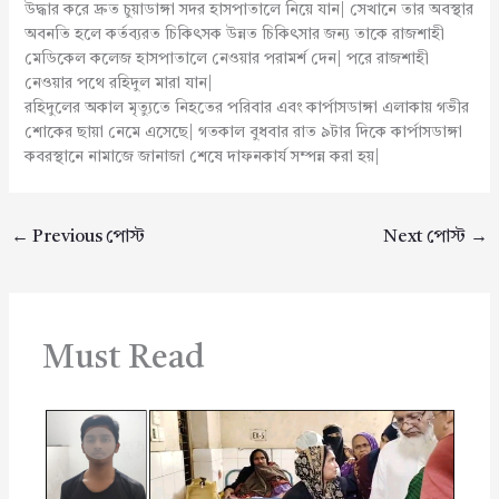
উদ্ধার করে দ্রুত চুয়াডাঙ্গা সদর হাসপাতালে নিয়ে যান| সেখানে তার অবস্থার
অবনতি হলে কর্তব্যরত চিকিৎসক উন্নত চিকিৎসার জন্য তাকে রাজশাহী
মেডিকেল কলেজ হাসপাতালে নেওয়ার পরামর্শ দেন| পরে রাজশাহী
নেওয়ার পথে রহিদুল মারা যান|
রহিদুলের অকাল মৃত্যুতে নিহতের পরিবার এবং কার্পাসডাঙ্গা এলাকায় গভীর
শোকের ছায়া নেমে এসেছে| গতকাল বুধবার রাত ৯টার দিকে কার্পাসডাঙ্গা
কবরস্থানে নামাজে জানাজা শেষে দাফনকার্য সম্পন্ন করা হয়|
←
Previous পোস্ট
Next পোস্ট
→
Must Read