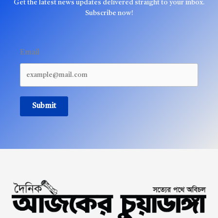
Get the latest news updates delivered straight to your inbox.
Subscribe now!
Email
Submit