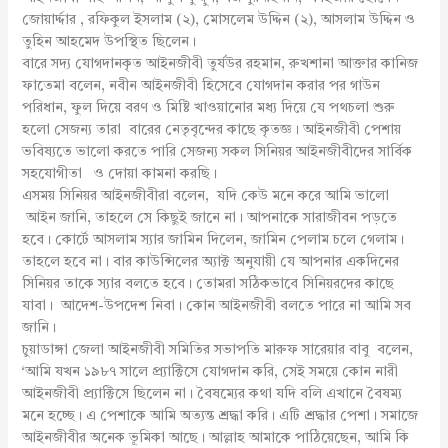
জোয়ার্দ্দার , রফিকুল ইসলাম (২), মোসলেম উদ্দিন (২), আসলাম উদ্দিন ও
তুহিন আহমেদ উপস্থিত ছিলেন।
বারে সদ্য যোগদানকৃত আইনজীবী তুর্যউর রহমান, রুখশানা আক্তার কানিজ
ফাতেমা বলেন, নবীন আইনজীবী হিসেবে যোগদান করার পর গাউন
পরিধান, ফুল দিয়ে বরণ ও মিষ্টি খাওয়ানোর মধ্য দিয়ে যে পথচলা শুরু
হলো সেজন্য তারা বারের নেতৃবৃন্দের কাছে কৃতজ্ঞ। আইনজীবী পেশায়
ভবিষ্যতে ভালো করতে পারি সেজন্য সকল সিনিয়র আইনজীবীদের সার্বিক
সহযোগীতা ও দোয়া কামনা করছি।
এসময় সিনিয়র আইনজীবীরা বলেন, যদি কেউ মনে করে আমি ভালো
আইন জানি, তাহলে সে কিছুই জানে না। আপনাকে সারাজীবন পড়তে
হবে। কোর্টে আসলাম স্যার জামিন দিলেন, জামিন পেলাম চলে গেলাম।
তাহলে হবে না। বার কাউন্সিলের অ্যাক্ট অনুযায়ী যে আপনার একদিনের
সিনিয়র তাকে স্যার বলতে হবে। তোমরা সঠিকভাবে সিনিয়রদের কাছে
যাবা। আদেশ-উপদেশ নিবা। কোন আইনজীবী বলতে পারে না আমি সব
জানি।
চুয়াডাঙ্গা জেলা আইনজীবী সমিতির সভাপতি মারুফ সারেয়ার বাবু বলেন,
‘আমি যখন ১৯৮৭ সালে প্র্যাক্টিসে যোগদান করি, সেই সময়ে কোন নারী
আইনজীবী প্র্যাক্টিসে ছিলেন না। বৈষম্যের কথা যদি বলি এখানে বৈষম্য
মনে হচ্ছে। এ পেশাকে আমি অত্যন্ত শ্রদ্ধা করি। এটি শ্রদ্ধার পেশা। সমাজে
আইনজীবীর অনেক ভূমিকা আছে। আল্লাহ আমাকে পাঠিয়েছেন, আমি কি