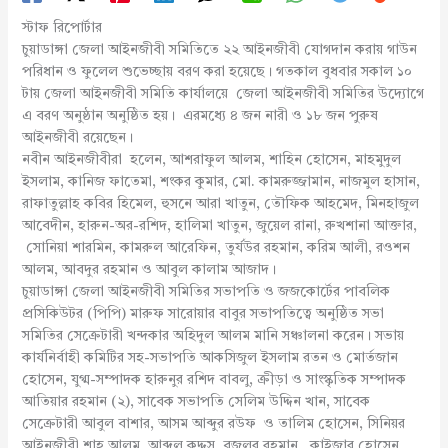
স্টাফ রিপোর্টার
চুয়াডাঙ্গা জেলা আইনজীবী সমিতিতে ২২ আইনজীবী যোগদান করায় গাউন
পরিধান ও ফুলেল শুভেচ্ছায় বরণ করা হয়েছে। গতকাল বুধবার সকাল ১০
টায় জেলা আইনজীবী সমিতি কার্যালয়ে জেলা আইনজীবী সমিতির উদ্যোগে
এ বরণ অনুষ্ঠান অনুষ্ঠিত হয়। এরমধ্যে ৪ জন নারী ও ১৮ জন পুরুষ
আইনজীবী রয়েছেন।
নবীন আইনজীবীরা হলেন, আশরাফুল আলম, শাহিন হোসেন, মাহমুদুল
ইসলাম, কানিজ ফাতেমা, শংকর কুমার, মো. কামরুজ্জামান, নাজমুল হাসান,
রাফাতুল্লাহ কবির হিমেল, হুসনে আরা খাতুন, তৌফিক আহমেদ, মিনহাজুল
আবেদীন, হারুন-অর-রশিদ, হালিমা খাতুন, জুয়েল রানা, রুখশানা আক্তার,
সোনিয়া শারমিন, কামরুল আরেফিন, তুর্যউর রহমান, করিম আলী, রওশন
আলম, আবদুর রহমান ও আবুল কালাম আজাদ।
চুয়াডাঙ্গা জেলা আইনজীবী সমিতির সভাপতি ও জজকোর্টের পাবলিক
প্রসিকিউটর (পিপি) মারুফ সারোয়ার বাবুর সভাপতিত্বে অনুষ্ঠিত সভা
সমিতির সেক্রেটারী খন্দকার অহিদুল আলম মানি সঞ্চালনা করেন। সভায়
কার্যনির্বাহী কমিটির সহ-সভাপতি আকসিজুল ইসলাম রতন ও মোর্তজান
হোসেন, যুগ্ম-সম্পাদক হারুনুর রশিদ বাবলু, ক্রীড়া ও সাংস্কৃতিক সম্পাদক
আতিয়ার রহমান (২), সাবেক সভাপতি সেলিম উদ্দিন খান, সাবেক
সেক্রেটারী আবুল বাশার, আসম আব্দুর রউফ ও তালিম হোসেন, সিনিয়র
আইনজীবী শাহ আলম, আব্দুল কুদ্দুস, বজলুর রহমান, কাইজার হোসেন