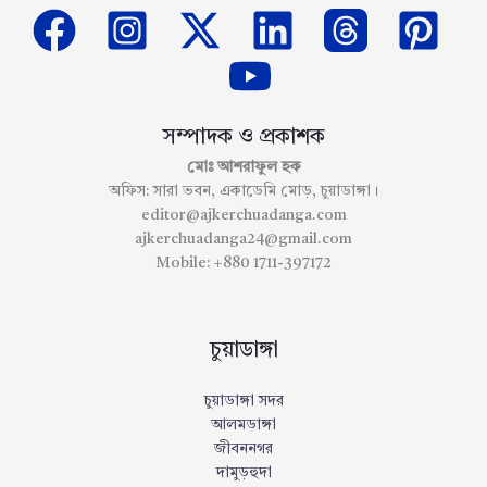
সম্পাদক ও প্রকাশক
মোঃ আশরাফুল হক
অফিস: সারা ভবন, একাডেমি মোড়, চুয়াডাঙ্গা।
editor@ajkerchuadanga.com
ajkerchuadanga24@gmail.com
Mobile: +880 1711-397172
চুয়াডাঙ্গা
চুয়াডাঙ্গা সদর
আলমডাঙ্গা
জীবননগর
দামুড়হুদা