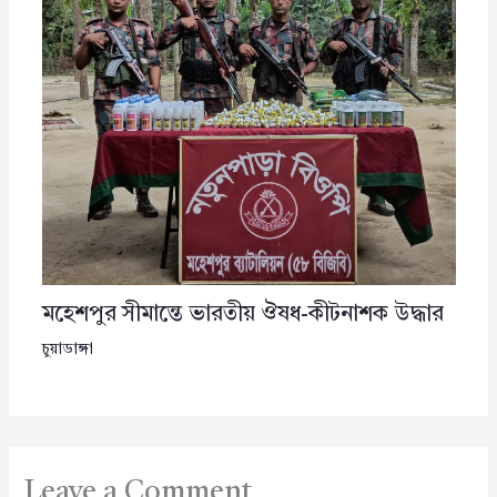
মহেশপুর সীমান্তে ভারতীয় ঔষধ-কীটনাশক উদ্ধার
চুয়াডাঙ্গা
Leave a Comment