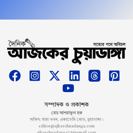
সম্পাদক ও প্রকাশক
মোঃ আশরাফুল হক
অফিস: সারা ভবন, একাডেমি মোড়, চুয়াডাঙ্গা।
editor@ajkerchuadanga.com
ajkerchuadanga24@gmail.com