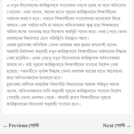
এ নতুন সিলেবাসের কারিকুলামে পড়াশোনা ভালো হচ্ছে না বলে অভিযোগ
তোলেন। তারা বলেন, আগের মতো পুরনো কারিকুলামে শিক্ষার্থীদের
পাঠদান করাতে হবে। তাহলে শিক্ষার্থীদের পড়াশোনায় মনোযোগ ফিরে
আসবে। এক পর্যায়ে দাবি না মানলে অভিভাবকরা ক্ষুব্ধ হয়ে শিক্ষকদের
অফিস কক্ষে তালাবদ্ধ করে বিক্ষোভ কর্মসূচি পালন করে। খবর পেয়ে জেলা
প্রশাসনের বিদ্যালয়ে এলে পরিস্থিতি নিয়ন্ত্রণে আসে।
এসময় চুয়াডাঙ্গা অতিরিক্ত জেলা প্রশাসক নয়ন কুমার রাজবংশী বলেন,
সরকারি নির্দেশনা অনুযায়ী নতুন কারিকুলামে শিক্ষার্থীদের পাঠদানের সিদ্ধান্ত
নেয়া হয়েছিল। এখন যেহুতু নতুন সিলেবাসের কারিকুলাম অভিভাবকরা
মানছে না। তাই পুরনো কারিকুলামে শিক্ষার্থীদের পড়ানো নির্দেশ দেয়া
হয়েছে। পরবর্তীতে পূর্ণাঙ্গ সিদ্ধান্ত জেলা প্রশাসক স্যারের সাথে আলোচনা
করে অভিভাবকদের জানানো হবে।
চুয়াডাঙ্গা প্রদীপন মাধ্যমিক বিদ্যাপীঠ বিদ্যালয়ের অধ্যক্ষ শহিদুল আলম
বলেন, অভিভাবকদের দাবি অনুযায়ী পুরনো কারিকুলামে পড়ানো নির্দেশ
পেয়েছি জেলা প্রশাসন থেকে। আগামী ক্লাসে শিক্ষার্থীদের পুরনো
কারিকুলামের সিলেবাস অনুযায়ী পড়ানো হবে।
←
Previous পোস্ট
Next পোস্ট
→