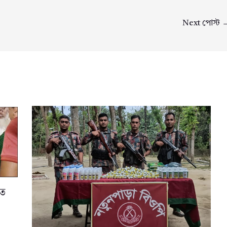
Next পোস্ট
তে