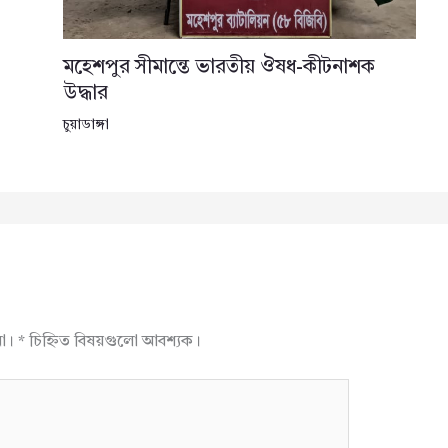
মহেশপুর সীমান্তে ভারতীয় ঔষধ-কীটনাশক
উদ্ধার
চুয়াডাঙ্গা
না।
*
চিহ্নিত বিষয়গুলো আবশ্যক।