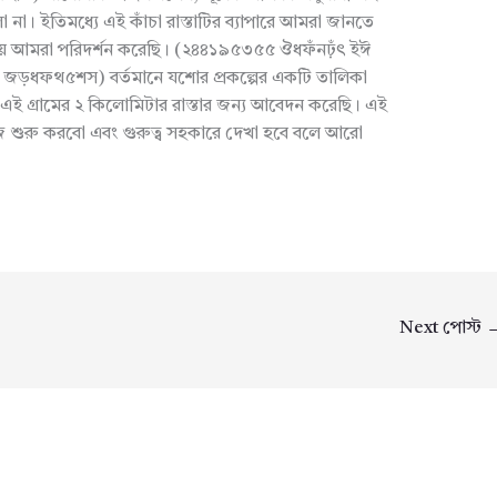
া। ইতিমধ্যে এই কাঁচা রাস্তাটির ব্যাপারে আমরা জানতে
্যায়ে আমরা পরিদর্শন করেছি। (২৪৪১৯৫৩৫৫ ঔধফঁনঢ়ঁৎ ইঈ
জড়ধফথ৫শস) বর্তমানে যশোর প্রকল্পের একটি তালিকা
এই গ্রামের ২ কিলোমিটার রাস্তার জন্য আবেদন করেছি। এই
জ শুরু করবো এবং গুরুত্ব সহকারে দেখা হবে বলে আরো
Next পোস্ট