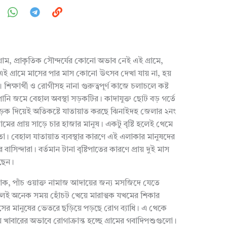
রাম, প্রাকৃতিক সৌন্দর্যের কোনো অভাব নেই এই গ্রামে,
এই গ্রামে মাসের পার মাস কোনো উৎসব দেখা যায় না, হয়
িক্ষার্থী ও রোগীসহ নানা গুরুত্বপূর্ণ কাজে চলাচলে কষ্ট
পানি জমে বেহাল অবস্থা সড়কটির। কাদাযুক্ত ছোট বড় গর্তে
়ক দিয়েই অতিকষ্টে যাতায়াত করছে ঝিনাইদহ জেলার ২নং
রামের প্রায় সাড়ে চার হাজার মানুষ। একটু বৃষ্টি হলেই থেমে
স্ততা। বেহাল যাতায়াত ব্যবস্থার কারণে এই এলাকার মানুষদের
াসিন্দারা। বর্তমান টানা বৃষ্টিপাতের কারণে প্রায় দুই মাস
রছেন।
াঁচ ওয়াক্ত নামাজ আদায়ের জন্য মসজিদে যেতে
লেই অনেক সময় হোঁচট খেয়ে মারাত্মক যখমের শিকার
েসের মানুষের ভেতরে ছড়িয়ে পড়ছে রোগ ব্যাধি। এ থেকে
ে খাবারের অভাবে রোগাক্রান্ত হচ্ছে গ্রামের গবাদিপশুগুলো।