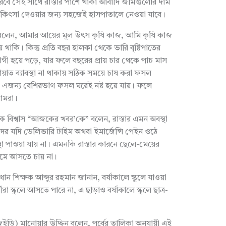
পারবে সেই সাথে রাস্তার পাশে থাকা আবাদি জমিগুলোর দাম
 চিকিৎসা দেওয়ার জন্য সহজেই হাসপাতালে নেওয়া যাবে।
লেন, আমার আয়ের মূল উৎস কৃষি কাজ, আমি কৃষি কাজ
াকি। কিন্তু প্রতি বছর হালকা থেকে ভারি বৃষ্টিপাতের
ী হয়ে পড়ে, যার ফলে বছরের প্রায় চার থেকে পাচ মাস
়াত ব্যাবস্থা না থাকায় সঠিক সময়ে চাষ করা ফসল
 না, এজন্য বেশিরভাগ ফসল ঘরেই নষ্ট হয়ে যায়। ফলে
 আমরা।
শ্বাস “আজকের খবর’কে” বলেন, রাস্তার এমন অবস্থা
দের যদি ডেলিভারি টাইম অথবা ইমার্জেন্সি পেইন ওঠে
া পাওয়া যায় না। এমনকি রাস্তার কারনে ছেলে-মেয়ের
ামে আসতে চায় না।
িক্ষক আব্দুর রহমান জানান, বর্ষাকালে স্কুলে যাওয়া
ীরা স্কুলে আসতে পারে না, এ ছাড়াও বর্ষাকালে স্কুলে ছাত্র-
ানোয়ার উদ্দিন বলেন, পূর্বের তালিকা অনুযায়ী এই