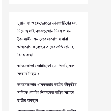
চুয়াডাঙ্গা ও মেহেরপুরে ভাবগাম্ভীর্যের মধ্য
দিয়ে জুলাই গণঅভ্যুত্থান দিবস পালন
বৈষম্যহীন সমাজের প্রত্যাশায় যারা
আত্মত্যাগ করেছেন তাদের প্রতি জানাই
বিনম্র শ্রদ্ধা
আলমডাঙ্গায় লাটাহাম্বা-মোটরসাইকেল
সংঘর্ষে নিহত ১
আলমডাঙ্গার খাসকররায় স্বামীর স্বীকৃতির
দাবিতে কোচিং শিক্ষকের বাড়ির সামনে
ছাত্রীর অবস্থান