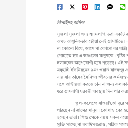
ঝিনাইদহ অফিস
সুজলা সুফলা শস্য শ্যামলা’ই ভরা একটি গ্
অথচ আধুনিকতার ছোঁয়া নেই গ্রামটিতে। 
না কোনো বিয়ে, আসে না কোনো বর যাত্রী। শ
পোহাতে হয় এ অঞ্চলের মানুষকে। বৃষ্টির 
চলাচলের অনুপযোগী হয়ে পড়েছে। এই সড
মধুহাটী ইউনিয়নের ৯নং ওয়ার্ড যাদবপুর গ্
যায় যায় তাদের দৈনিন্দ্য জীবনের কর্মব্য
সঙ্গে আত্মীয়তা করতে চান না অন্য এলাকার ব
ধরে গ্রামবাসী ঘরবন্ধী অবস্থায় দিন পার ক
স্কুল-কলেজে যাওয়া’তো দূরে থাক, প
পারছেন না গ্রামের মানুষ। কোথাও বের হ
হচ্ছেন তারা। শিশু থেকে বয়স্ক সকল বয়
মুক্তি পাচ্ছে না গবাদিপশুরাও, সঠিক সময়