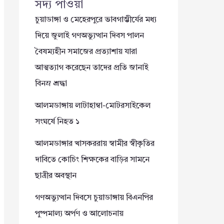
সদ্য পাওয়া
চুয়াডাঙ্গা ও মেহেরপুরে ভাবগাম্ভীর্যের মধ্য
দিয়ে জুলাই গণঅভ্যুত্থান দিবস পালন
বৈষম্যহীন সমাজের প্রত্যাশায় যারা
আত্মত্যাগ করেছেন তাদের প্রতি জানাই
বিনম্র শ্রদ্ধা
আলমডাঙ্গায় লাটাহাম্বা-মোটরসাইকেল
সংঘর্ষে নিহত ১
আলমডাঙ্গার খাসকররায় স্বামীর স্বীকৃতির
দাবিতে কোচিং শিক্ষকের বাড়ির সামনে
ছাত্রীর অবস্থান
গণঅভ্যুত্থান দিবসে চুয়াডাঙ্গায় বিএনপির
পুষ্পমাল্য অর্পণ ও আলোচনায়