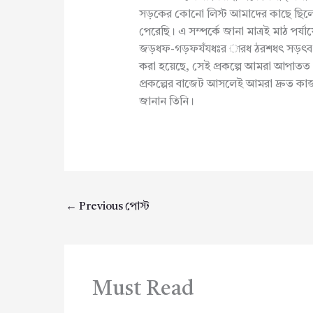
সড়কের কোনো লিস্ট আমাদের কাছে ছিলো ন
পেরেছি। এ সম্পর্কে জানা মাত্রই মাঠ পর
জড়ধফ-গড়ফযঁযধঃর ারধ ঠরশধৎ সড়ৎব 
করা হয়েছে, সেই প্রকল্পে আমরা আপাতত 
প্রকল্পের বাজেট আসলেই আমরা দ্রুত কা
জানান তিনি।
←
Previous পোস্ট
Must Read