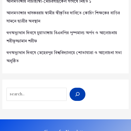
আলমডাঙ্গায় লাটাহাম্বা-মোটরসাইকেল সংঘর্ষে নিহত ১
আলমডাঙ্গার খাসকররায় স্বামীর স্বীকৃতির দাবিতে কোচিং শিক্ষকের বাড়ির
সামনে ছাত্রীর অবস্থান
গণঅভ্যুত্থান দিবসে চুয়াডাঙ্গায় বিএনপির পুষ্পমাল্য অর্পণ ও আলোচনায়
শরীফুজ্জামান শরীফ
গণঅভ্যুত্থান দিবসে মেহেরপুর বিশ্ববিদ্যালয়ে শোভাযাত্রা ও আলোচনা সভা
অনুষ্ঠিত
Search