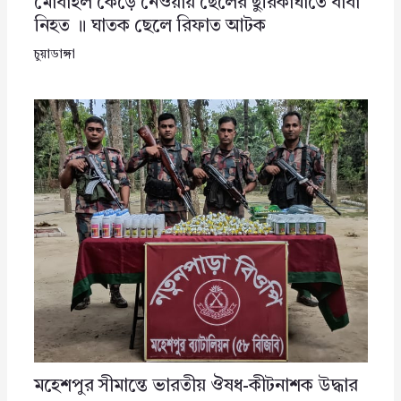
মোবাইল কেড়ে নেওয়ায় ছেলের ছুরিকাঘাতে বাবা
নিহত ॥ ঘাতক ছেলে রিফাত আটক
চুয়াডাঙ্গা
মহেশপুর সীমান্তে ভারতীয় ঔষধ-কীটনাশক উদ্ধার