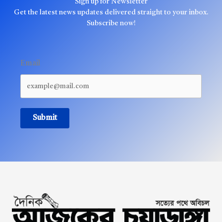
Sign up for Newsletter
Get the latest news updates delivered straight to your inbox.
Subscribe now!
Email
Submit