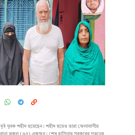
ার দুই যুবক শহীদ হয়েছেন। শহীদ হয়েও তারা জেলাবাসীর
দ রানা মুকুল (৩৫) একজন। শেখ হাসিনার সরকরের পতনের