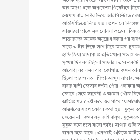
অনেক ঘুরে নিউরো সাইন্স হাসপাতালে পৌছ
তার আগে ওকে অপারেশন থিয়েটারে নিয়েছি
হওয়ায় রাত ৮টার দিকে আইসিইউতে নেয়া 
আইসিইউতে নিয়ে যায়। তখন সে নিস্তেজ
ডাক্তাররা তাকে মৃত ঘোষণা করেন। বিকা
ডাক্তারদের অনেক অনুরোধ করার পর হাসপ
সাড়ে ৩ টার দিকে লাশ নিয়ে আমরা চুয়াডাঙ
হাফিজিয়া মাদ্রাসা ও এতিমখানা সংলগ্ন ক
সুখেয় দিন কাটছিলো সাফার। তবে একটি গ
আরোবী সব সময় বাবা কোথায়, কখন আসবে 
ছিলো তার জগত। পিতা-আব্দুস সাত্তার, অবস
বাবার বাড়ী জেলার দর্শনা পৌর এলাকার 
ফোনে মেয়ে আরোবী ও আমার খোঁজ নিত
আমিও শত চেষ্টা করে ওর সাথে যোগাযোগ 
আক্তারের সাথে ফোনে কথা হয়। মুকুল তখ
যেয়েন না। তখন বড় ভাই বাবুল, মুকুলকে
মুকুল বলে চলে যাবো ভাই। মাথায় গুলি 
বাসায় চলে যাবো। এরপরই গুলিতে মাটিত