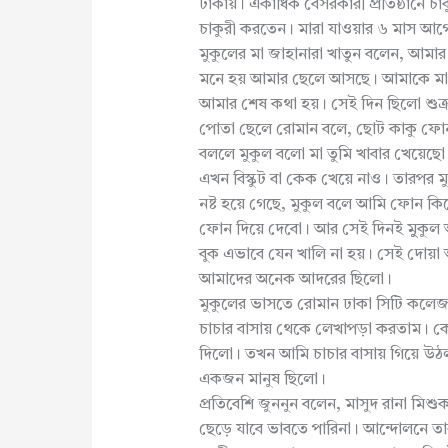
ঢাকায়। একাধিক বেসরকারী প্রতিষ্ঠানে চা
চাকুরী করতেন। মারা যাওয়ার ৬ মাস আগে দ
মুকুলের মা জাহানারা খাতুন বলেন, আমা
মনে হয় আমার ছেলে আসছে। আমাকে মা ব
আমার শেষ কথা হয়। সেই দিন ছিলো শুক
পোতা ছেলে রোমান বলে, ছোট কাকু ফো
বললে মুকুল বলো মা তুমি খাবার খেয়েছ
এখন বিস্কুট বা কেক খেয়ে নাও। তারপ
নষ্ট হয়ে গেছে, মুকুল বলে আমি ফোন কিনে 
ফোন দিয়ে দেবো। আর সেই দিনই মুুকু
বুক এভাবে যেন খালি না হয়। সেই দোয়া 
আমাদের অনেক আদরের ছিলো।
মুকুলের ভাসতে রোমান ঢাকা সিটি কলেজ 
চাচার বাসায় থেকে লেখাপড়া করতাম। কোট
দিলো। তখন আমি চাচার বাসায় গিয়ে উঠল
একজন মানুষ ছিলো।
প্রতিবেশি জুননুন বলেন, মাসুদ রানা মি
ছেড়ে যাবে ভাবতে পারিনা। আন্দোলনে তা