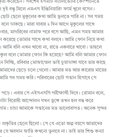
কুরী করেছেন। সর্বশেষ ইসমার্ট এ্যালিভেটর কোম্পানিতে
ুই বন্ধু মিলে এমএস ইঞ্জিনিয়ারিং ফার্ম খুলে বসেন।
র ছোট ছেলে মুকুলের কথা আমি ভূলতে পারি না। সব সময়
লে ডাকছে। মারা যাবার ২ দিন আগে মুকুলের সাথে
্রবার, মাগরিবের নামাজ পরে বসে আছি, এমন সময় আমার
ন করেছে তোমার সাথে কথা বলবে। আমি ফোন নিয়ে কথা
ো। আমি বলি এখন খাবো না, রাতে একবারে খাবো। তাহলে
র মুকুল বলে তোমার ফোন কি হয়েছে? আমি বলি আমার ফোন
দিচ্ছি, রবিবার মোজাম্মেল ভাই চুয়াডাঙ্গা যাবে তার কাছে
ল আমাদের ছেড়ে চলে গেলো। আমার মত আর কারোর মায়ের
আমি সব সময় করি। পরিবারের ছোট সন্তান হিসাবে সে
পড়ে। এবার সে এইসএসসি পরীক্ষার্থী দিবে। রোমান বলে,
া বিরোধী আন্দোলন যখন তুঙ্গে তখন হল বন্ধ করে
াম। চাচা আমাকে সন্তানের মত ভালোবাসত। অনেক সুন্দর
শুক প্রকৃতির ছেলে ছিলো। সে যে এতো অল্প বয়সে আমাদের
র যে অবদান জাতি কখনো ভূলবে না। তাই তার শিশু কন্যা