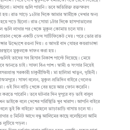
ালাম। গিয়ে দেখি মুুকুলকে ইমারজেন্সিতে রেখে দিয়েছে।
লো। মাথায় গুলি পায়নি। তবে অতিরিক্ত রক্তক্ষরণ
হয়। রাত সাড়ে ১২টার দিকে আমার স্বামীকে দেখার জন্য
 হয়ে পড়ে ছিলো। রাত সোয়া ১টার দিকে হাসপাতালের
লে গুলি লাগার পর থেকে মুকুল কোমায় চলে যায়।
াতাল থেকে একটি ডেত্থ সার্টিফিকেট দেয়। পরে ভোর রাত
্গার উদ্দ্যেশে রওনা দিয়। ৫ আগষ্ট বাদ যোহর কয়রাডাঙ্গা
বরস্থানে মুকুলকে দাফন করা হয়।
ুলিই তাদের সব হিসাব নিকাশ পাল্টে দিয়েছে। মেয়ে
জানতে চাই। সাফা বিএ পাশ। স্বামী ও সংসার নিয়েই
রপ্রাপ্ত সরকারী চাকুরীজিবী। মা হালিমা খাতুন, গৃহিনী।
আজমপুরে। সাফা বলেন, মুকুল প্রতিদিন বাইরে গেলেও
ো। ওই দিন বাড়ি থেকে বের হয়ে আর ফোন করেনি।
করতে পারেনি। তবে ঘটনার দিন দুপুরে বড় ভাই বাবুল
ন ভাইকে বলে দেশের পরিস্থিতি খুব খারাপ। আপনি বাইরে
 বলে তুই কি বাইরে? তাহলে তাড়াতাড়ি বাসায় চলে যা।
লাগার ৫ মিনিট আগে বন্ধু আলিমের কাছে বলেছিলো আমি
ে লুটিয়ে পড়ল।