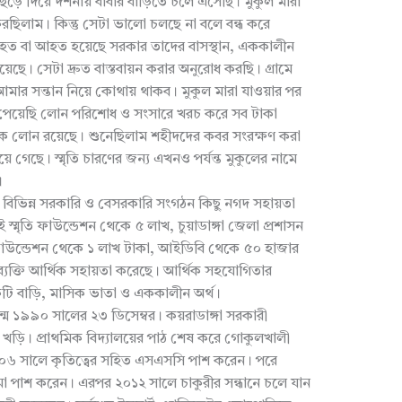
ড়ে দিয়ে দর্শনায় বাবার বাড়িতে চলে এসেছি। মুকুল মারা
িলাম। কিন্তু সেটা ভালো চলছে না বলে বন্ধ করে
নিহত বা আহত হয়েছে সরকার তাদের বাসস্থান, এককালীন
দিয়েছে। সেটা দ্রুত বাস্তবায়ন করার অনুরোধ করছি। গ্রামে
মার সন্তান নিয়ে কোথায় থাকব। মুকুল মারা যাওয়ার পর
ন পেয়েছি লোন পরিশোধ ও সংসারে খরচ করে সব টাকা
ংকে লোন রয়েছে। শুনেছিলাম শহীদদের কবর সংরক্ষণ করা
হয়ে গেছে। স্মৃতি চারণের জন্য এখনও পর্যন্ত মুকুলের নামে
।
, বিভিন্ন সরকারি ও বেসরকারি সংগঠন কিছু নগদ সহায়তা
স্মৃতি ফাউন্ডেশন থেকে ৫ লাখ, চুয়াডাঙ্গা জেলা প্রশাসন
ফাউন্ডেশন থেকে ১ লাখ টাকা, আইডিবি থেকে ৫০ হাজার
ব্যক্তি আর্থিক সহায়তা করেছে। আর্থিক সহযোগিতার
টি বাড়ি, মাসিক ভাতা ও এককালীন অর্থ।
 জন্ম ১৯৯০ সালের ২৩ ডিসেম্বর। কয়রাডাঙ্গা সরকারী
 খড়ি। প্রাথমিক বিদ্যালয়ের পাঠ শেষ করে গোকুলখালী
। ২০০৬ সালে কৃতিত্বের সহিত এসএসসি পাশ করেন। পরে
া পাশ করেন। এরপর ২০১২ সালে চাকুরীর সন্ধানে চলে যান