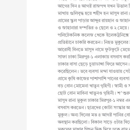
আগের দিন ৪ আগষ্ট রাজপথ যখন উত্তাল ঠ
মাথায় গুলিবৃদ্ধ হয়ে শহীদ হন মাসুদ রান
গ্রামের স্কুল পাড়ার আব্দুর রায়হান ও জাহ
ও জাহানারা দম্পতির ৩ ছেলে ও ২ মেয়ে। ক
পলিটেকনিক কলেজ থেকে ইলেকট্রনিক্সে ড
প্রতিষ্ঠানে চাকরি করতেন। নিহত মুকুলের 
আরোবী বিনতে মাসুদ নামে ফুটফুটে মেয়ে স
সাফা ঢাকা মিরপুর-১ এলাকায় বসবাস করছ
ঢাকার বাসা ছেড়ে চুয়াডাঙ্গা ফিরে আসেন
করেছিলেন। তবে ব্যবসা মন্দা যাওয়ায় সে
গ্রামে কৃষি কাজের পাশাপাশি পানের ব্যব
বড় বোন মোমেনা খাতুন গৃহিণী। স্বামী ও 
ছোট বোন মাবিনা খাতুনও গৃহিনী। শ^শু
মাসুদ রানা মুকুল ঢাকার মিরপুর-১ নম্ব
বসবাস করতেন। ছাত্রদের কোটা সংস্কার 
মুকুল। অন্য দিনের মত ৪ আগষ্ট পানির বো
অবস্থান করছিলো। বিকাল সাড়ে ৫টার দিকে
মুকুলের মাথার পিছন দিক দিয়ে ঢুকে বাম 