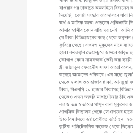
সাফা জানান, কিছুদিন আগে ঢাকার বাসা ছে
যাওয়ার পর ঢাকাতে অনলাইনে বিজনেস করছ
দিয়েছি। কোটা সংস্কার আন্দোলনে যারা 
অর্থ ও মাসিক ভাতা প্রদানের প্রতিশ্রুতি 
আমার স্বামীর কোন বাড়ি ঘর নেই। আমি আ
যে টাকা বিভিন্নজনের কাছ থেকে অনুদা
ফুরিয়ে গেছে। এখনও মুকুলের নামে ব্যা
হবে। কবরস্থান ভেঙ্গেচুরে জঙ্গলে আবৃত্ত 
কোথাও কোন নামফলক তৈরী করা হয়নি
স্ত্রী জান্নাতুল ফেরদৌস সাফা আরো বলেন
করেছে আমাদের পরিবারে। এর মধ্যে জুলাই 
থেকে ২ লাখ ৩০ হাজার টাকা, আসছুন্না 
টাকা, বিএনপি ২০ হাজার টাকাসহ বিভিন্ন 
থেকেও এখন জরুরি মাথাগোঁজার ঠাই এক
নম্র ও ভদ্র স্বভাবের মাসুদ রানা মুকুলের
প্রাথমিক বিদ্যালয় থেকে লেখাপড়ার হাতে
উচ্চ বিদ্যালয়ে ৬ষ্ট শ্রেণীতে ভর্তি হন
কুষ্টিয়া পলিটেকনিক কলেজ থেকে ডিপ্লোম