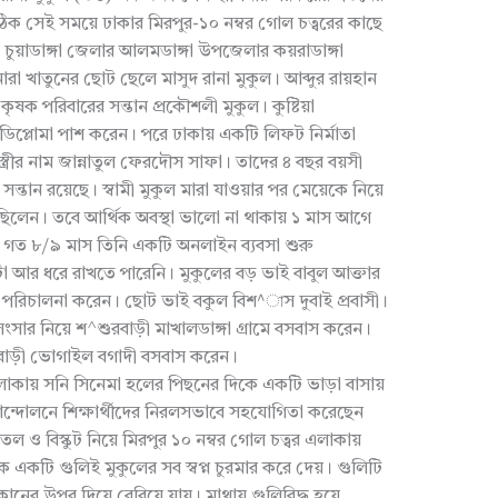
িক সেই সময়ে ঢাকার মিরপুর-১০ নম্বর গোল চত্বরের কাছে
া। চুয়াডাঙ্গা জেলার আলমডাঙ্গা উপজেলার কয়রাডাঙ্গা
ানারা খাতুনের ছোট ছেলে মাসুদ রানা মুকুল। আব্দুর রায়হান
ৃষক পরিবারের সন্তান প্রকৌশলী মুকুল। কুষ্টিয়া
িপ্লোমা পাশ করেন। পরে ঢাকায় একটি লিফট নির্মাতা
স্ত্রীর নাম জান্নাতুল ফেরদৌস সাফা। তাদের ৪ বছর বয়সী
ন্তান রয়েছে। স্বামী মুকুল মারা যাওয়ার পর মেয়েকে নিয়ে
িলেন। তবে আর্থিক অবস্থা ভালো না থাকায় ১ মাস আগে
। গত ৮/৯ মাস তিনি একটি অনলাইন ব্যবসা শুরু
টা আর ধরে রাখতে পারেনি। মুকুলের বড় ভাই বাবুল আক্তার
সা পরিচালনা করেন। ছোট ভাই বকুল বিশ^াস দুবাই প্রবাসী।
সংসার নিয়ে শ^শুরবাড়ী মাখালডাঙ্গা গ্রামে বসবাস করেন।
রবাড়ী ভোগাইল বগাদী বসবাস করেন।
র এলাকায় সনি সিনেমা হলের পিছনের দিকে একটি ভাড়া বাসায়
আন্দোলনে শিক্ষার্থীদের নিরলসভাবে সহযোগিতা করেছেন
তল ও বিস্কুট নিয়ে মিরপুর ১০ নম্বর গোল চত্বর এলাকায়
 একটি গুলিই মুকুলের সব স্বপ্ন চুরমার করে দেয়। গুলিটি
কানের উপর দিয়ে বেরিয়ে যায়। মাথায় গুলিবিদ্ধ হয়ে