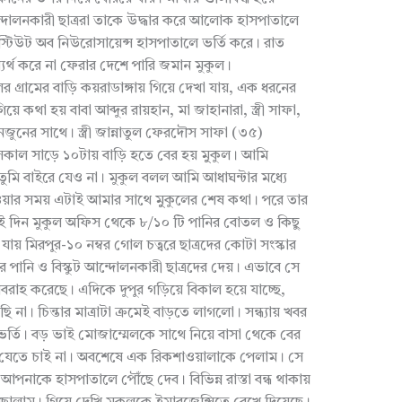
দোলনকারী ছাত্ররা তাকে উদ্ধার করে আলোক হাসপাতালে
স্টিউট অব নিউরোসায়েন্স হাসপাতালে ভর্তি করে। রাত
্যর্থ করে না ফেরার দেশে পারি জমান মুকুল।
র গ্রামের বাড়ি কয়রাডাঙ্গায় গিয়ে দেখা যায়, এক ধরনের
ে কথা হয় বাবা আব্দুর রায়হান, মা জাহানারা, স্ত্রী সাফা,
ুনের সাথে। স্ত্রী জান্নাতুল ফেরদৌস সাফা (৩৫)
র সকাল সাড়ে ১০টায় বাড়ি হতে বের হয় মুুকুল। আমি
তুমি বাইরে যেও না। মুকুল বলল আমি আধাঘন্টার মধ্যে
ার সময় এটাই আমার সাথে মুুকুলের শেষ কথা। পরে তার
সেই দিন মুকুল অফিস থেকে ৮/১০ টি পানির বোতল ও কিছু
যায় মিরপুর-১০ নম্বর গোল চত্বরে ছাত্রদের কোটা সংস্কার
পানি ও বিস্কুট আন্দোলনকারী ছাত্রদের দেয়। এভাবে সে
রবরাহ করেছে। এদিকে দুপুর গড়িয়ে বিকাল হয়ে যাচ্ছে,
া। চিন্তার মাত্রাটা ক্রমেই বাড়তে লাগলো। সন্ধ্যায় খবর
ভর্তি। বড় ভাই মোজাম্মেলকে সাথে নিয়ে বাসা থেকে বের
 যেতে চাই না। অবশেষে এক রিকশাওয়ালাকে পেলাম। সে
কে হাসপাতালে পৌঁছে দেব। বিভিন্ন রাস্তা বন্ধ থাকায়