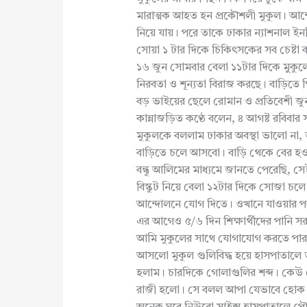
মারাত্মক আহত হন প্রকৌশলী মুকুল। আন্
নিয়ে যায়। পরে তাকে ঢাকার ন্যাশনাল ইন
সোয়া ১ টার দিকে চিকিৎসকের সব চেষ্টা ব
১৬ জুন সোমবার বেলা ১১টার দিকে মুুকুলে
নিরবতা ও শূন্যতা বিরাজ করছে। বাড়িতে গিয়
বড় ভাইয়ের ছেলে রোমান ও প্রতিবেশী জুনজ
কান্নাজড়িত কণ্ঠে বলেন, ৪ আগষ্ট রবিবা
মুকুলকে বললাম ঢাকার অবস্থা ভালো না, 
বাড়িতে চলে আসবো। বাড়ি থেকে বের হওয়
বন্ধু আলিমের মাধ্যমে জানতে পেরেছি, 
বিস্কুট নিয়ে বেলা ১২টার দিকে সোজা চলে 
আন্দোলনে যোগ দিতে। ওখানে যাওয়ার পর 
এর আগেও ৫/৬ দিন শিক্ষার্থীদের পানি স
আমি মুকুলের সাথে যোগাযোগ করতে পারছি ন
আসলো মুকুল গুলিবিদ্ধ হয়ে হাসপাতালে 
হলাম। চারদিকে গোলাগুলির শব্দ। কেউ
রাজী হলো। সে বলল আপা যেভাবে হোক আপনা