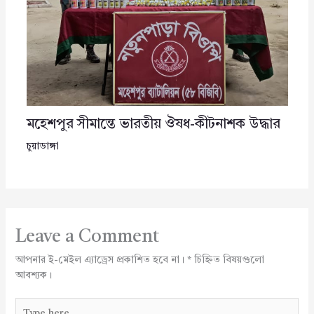
মহেশপুর সীমান্তে ভারতীয় ঔষধ-কীটনাশক উদ্ধার
চুয়াডাঙ্গা
Leave a Comment
আপনার ই-মেইল এ্যাড্রেস প্রকাশিত হবে না।
*
চিহ্নিত বিষয়গুলো
আবশ্যক।
Type