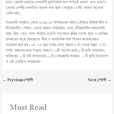
হবে। মেলার মাধ্যমে দেশবাসী চুয়াডাঙ্গার ফল সম্পর্কে ধারনা লাভ করবে।
মেলায় দেশীয় প্রজাতির অনেক ফল স্থান পেয়েছে। যেটা আমরা অনেকে
দেখি নাই।
উদ্বোধনী অনুষ্ঠান শেষে ২০২৪-২৫ অর্থবছরের খরিপ মৌসুমে গ্রীষ্মকালীন ও
শীতকালীন পেঁয়াজ, রোপা আমন, নারিকেল, তাল, গ্রীষ্মকালীন শাকসবজি,
আম, নিম, বেল, জাম, কাঁঠাল প্রভৃতি উৎপাদন বৃদ্ধির লক্ষ্যে ক্ষুদ্র ও প্রান্তিক
কৃষকদের মাঝে বিনামূল্যে বীজ ও রাসায়নিক সার বিতরণ কার্যক্রমেরও
উদ্বোধন করা হয়। ২৪- ২৬ জুন পর্যন্ত মেলা সকাল ৯ টা থেকে সন্ধ্যা ৬ টা
পর্যন্ত সকলের জন্য উন্মুক্ত থাকবে। ৬টি স্টলের মধ্যে ১ টি কৃষি সম্প্রসারণ
অধিদপ্তর, ১ টি হটি কালচারের, ১ টি বেসরকারি সংগঠন, ১ টি কৃষি উদ্যোক্তা
ও ২টি এনজিও সংগঠনের।
←
Previous পোস্ট
Next পোস্ট
→
Must Read