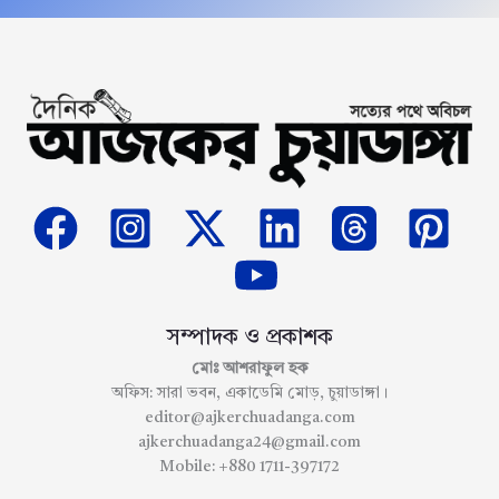
সম্পাদক ও প্রকাশক
মোঃ আশরাফুল হক
অফিস: সারা ভবন, একাডেমি মোড়, চুয়াডাঙ্গা।
editor@ajkerchuadanga.com
ajkerchuadanga24@gmail.com
Mobile: +880 1711-397172