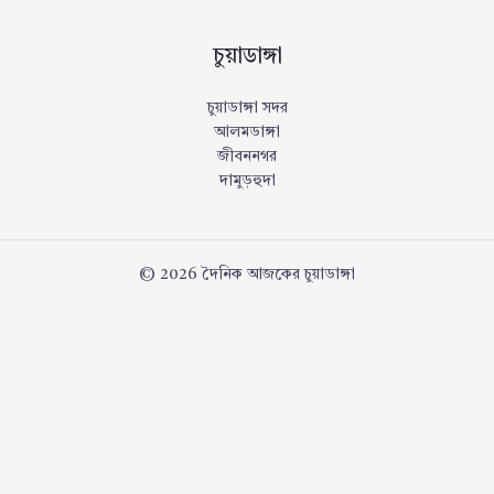
চুয়াডাঙ্গা
চুয়াডাঙ্গা সদর
আলমডাঙ্গা
জীবননগর
দামুড়হুদা
© 2026 দৈনিক আজকের চুয়াডাঙ্গা