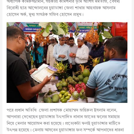
অধ্যাপক কামরুজ্জামান, সহকারী কমিশনার ভূমি আশিস মমতাজ, বৈষম্য
বিরোধী ছাত্র আন্দোলনের চুয়াডাঙ্গা জেলা শাখার আহবায়ক আসলাম
হোসেন অর্ক, মুখ্য সংঘঠক সজিব হোসেন প্রমুখ।
পরে প্রধান অতিথি জেলা প্রশাসক মোহাম্মদ জহিরুল ইসলাম বলেন,
আপনারা দেখেছেন চুয়াডাঙ্গার উৎপাদিত নানান জাতের ফলের সমাহার
নিয়ে মেলার আয়োজন করা হয়েছে। প্রত্যেকটা ফলই চুয়াডাঙ্গার মাটিতে
উৎপন্ন হয়েছে। মেলায় আসবেন চুয়াডাঙ্গার ফল সম্পর্কে আপনাদের ধারনা