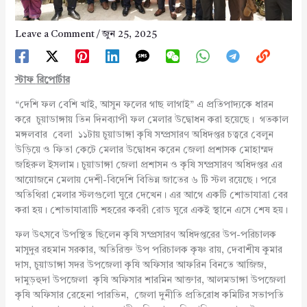
Leave a Comment
/
জুন 25, 2025
স্টাফ
রিপোর্টার
“দেশি ফল বেশি খাই, আসুন ফলের গাছ লাগাই” এ প্রতিপাদ্যকে ধারন
করে চুয়াডাঙ্গায় তিন দিনব্যাপী ফল মেলার উদ্বোধন করা হয়েছে। গতকাল
মঙ্গলবার বেলা ১১টায় চুয়াডাঙ্গা কৃষি সম্প্রসারণ অধিদপ্তর চত্বরে বেলুন
উড়িয়ে ও ফিতা কেটে মেলার উদ্বোধন করেন জেলা প্রশাসক মোহাম্মদ
জহিরুল ইসলাম। চুয়াডাঙ্গা জেলা প্রশাসন ও কৃষি সম্প্রসারণ অধিদপ্তর এর
আয়োজনে মেলায় দেশী-বিদেশি বিভিন্ন জাতের ৬ টি স্টল রয়েছে। পরে
অতিথিরা মেলার স্টলগুলো ঘুরে দেখেন। এর আগে একটি শোভাযাত্রা বের
করা হয়। শোভাযাত্রাটি শহরের কবরী রোড ঘুরে একই স্থানে এসে শেষ হয়।
ফল উৎসবে উপস্থিত ছিলেন কৃষি সম্প্রসারণ অধিদপ্তরের উপ-পরিচালক
মাসুদুর রহমান সরকার, অতিরিক্ত উপ পরিচালক কৃষ্ণ রায়, দেবাশীষ কুমার
দাস, চুয়াডাঙ্গা সদর উপজেলা কৃষি অফিসার আফরিন বিনতে আজিজ,
দামুড়হুদা উপজেলা কৃষি অফিসার শারমিন আক্তার, আলমডাঙ্গা উপজেলা
কৃষি অফিসার রেহেনা পারভিন, জেলা দুনীতি প্রতিরোধ কমিটির সভাপতি