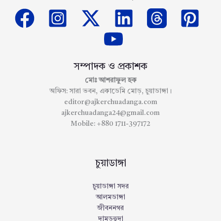
সম্পাদক ও প্রকাশক
মোঃ আশরাফুল হক
অফিস: সারা ভবন, একাডেমি মোড়, চুয়াডাঙ্গা।
editor@ajkerchuadanga.com
ajkerchuadanga24@gmail.com
Mobile: +880 1711-397172
চুয়াডাঙ্গা
চুয়াডাঙ্গা সদর
আলমডাঙ্গা
জীবননগর
দামুড়হুদা