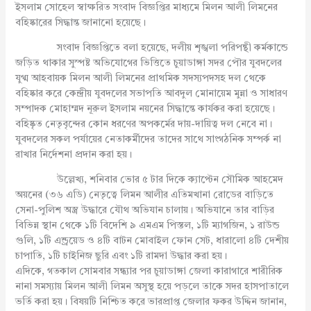
ইসলাম সোহেল স্বাক্ষরিত সংবাদ বিজ্ঞপ্তির মাধ্যমে মিলন আলী লিমনের
বহিষ্কারের সিদ্ধান্ত জানানো হয়েছে।
সংবাদ বিজ্ঞপ্তিতে বলা হয়েছে, দলীয় শৃঙ্খলা পরিপন্থী কর্মকান্ডে
জড়িত থাকার সুস্পষ্ট অভিযোগের ভিত্তিতে চুয়াডাঙ্গা সদর পৌর যুবদলের
যুগ্ম আহবায়ক মিলন আলী লিমনের প্রাথমিক সদস্যপদসহ দল থেকে
বহিষ্কার করে কেন্দ্রীয় যুবদলের সভাপতি আবদুল মোনায়েম মুন্না ও সাধারণ
সম্পাদক মোহাম্মদ নূরুল ইসলাম নয়নের সিদ্ধান্তে কার্যকর করা হয়েছে।
বহিষ্কৃত নেতৃবৃন্দের কোন ধরণের অপকর্মের দায়-দায়িত্ব দল নেবে না।
যুবদলের সকল পর্যায়ের নেতাকর্মীদের তাদের সাথে সাংগঠনিক সম্পর্ক না
রাখার নির্দেশনা প্রদান করা হয়।
উল্লেখ্য, শনিবার ভোর ৫ টার দিকে ক্যাপ্টেন সৌমিক আহমেদ
অয়নের (৩৬ এডি) নেতৃত্বে লিমন আলীর এতিমখানা রোডের বাড়িতে
সেনা-পুলিশ অস্ত্র উদ্ধারে যৌথ অভিযান চালায়। অভিযানে তার বাড়ির
বিভিন্ন স্থান থেকে ১টি বিদেশি ৯ এমএম পিস্তল, ১টি ম্যাগজিন, ১ রাউন্ড
গুলি, ১টি এন্ড্রয়েড ও ৪টি বাটন মোবাইল ফোন সেট, ধারালো ৪টি দেশীয়
চাপাতি, ১টি চাইনিজ ছুরি এবং ১টি রামদা উদ্ধার করা হয়।
এদিকে, গতকাল সোমবার সন্ধ্যার পর চুয়াডাঙ্গা জেলা কারাগারে শারীরিক
নানা সমস্যায় মিলন আলী লিমন অসুস্থ হয়ে পড়লে তাকে সদর হাসপাতালে
ভর্তি করা হয়। বিষয়টি নিশ্চিত করে ভারপ্রাপ্ত জেলার ফকর উদ্দিন জানান,