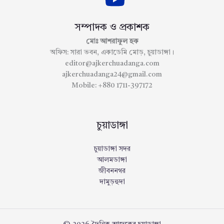
সম্পাদক ও প্রকাশক
মোঃ আশরাফুল হক
অফিস: সারা ভবন, একাডেমি মোড়, চুয়াডাঙ্গা।
editor@ajkerchuadanga.com
ajkerchuadanga24@gmail.com
Mobile: +880 1711-397172
চুয়াডাঙ্গা
চুয়াডাঙ্গা সদর
আলমডাঙ্গা
জীবননগর
দামুড়হুদা