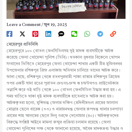
Leave a Comment
/
জুন 19, 2025
মেহেরপুর প্রতিনিধি
মেহেরপুরে ১০০ বোতল ফেনসিডিলসহ দুই মাদক ব্যবসায়ীকে আটক
করেছে জেলা গোয়েন্দা পুলিশ (ডিবি)। গতকাল বুধবার বিকেলে গোপন
সংবাদের ভিত্তিতে মেহেরপুর জেলা গোয়েন্দা শাখার একটি টিম মুজিবনগর
উপজেলার রশিকপুর ব্রিজ এলাকায় অভিযান চালিয়ে তাদের আটক করে।
জানা গেছে, রশিকপুর থেকে রতনপুরগামী পাকা রাস্তার রশিকপুর ব্রিজের
ওপর একটি সাদা রঙের পুরাতন ঞঙণঙঞঅ ঋ চজঊগওঙ প্রাইভেটকার
তল্লাশি করে ওই গাড়ি থেকে ১০০ বোতল ফেনসিডিল উদ্ধার করা হয়। এ
সময় গাড়িতে থাকা দুই মাদক ব্যবসায়ীকে হাতেনাতে আটক করা হয়।
আটককৃতরা হলো, মুন্সিগঞ্জ জেলার দক্ষিণ মেদিনীমণ্ডল গ্রামের জালাল
মোল্লার ছেলে বারেক (৩৩) ও নারায়নগঞ্জ জেলার রুপগঞ্জ থানার চনপাড়া
গ্রামের শাহ আলমের ছেলে দিলু ওরফে দেলোয়ার (৪০)। আটককৃতদের
বিরুদ্ধে সংশ্লিষ্ট আইনে মামলা রুজুর প্রক্রিয়া চলমান রয়েছে। জেলা
গোয়েন্দা পুলিশের পক্ষ থেকে জানানো হয়েছে, অবৈধ মাদকদ্রব্য উদ্ধার ও