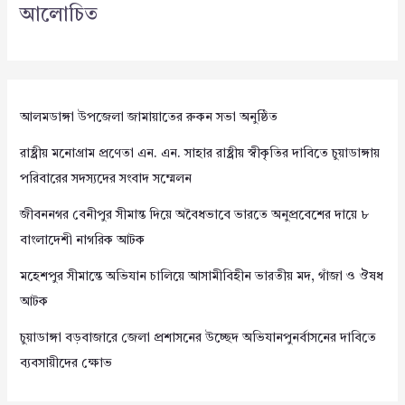
আলোচিত
আলমডাঙ্গা উপজেলা জামায়াতের রুকন সভা অনুষ্ঠিত
রাষ্ট্রীয় মনোগ্রাম প্রণেতা এন. এন. সাহার রাষ্ট্রীয় স্বীকৃতির দাবিতে চুয়াডাঙ্গায়
পরিবারের সদস্যদের সংবাদ সম্মেলন
জীবননগর বেনীপুর সীমান্ত দিয়ে অবৈধভাবে ভারতে অনুপ্রবেশের দায়ে ৮
বাংলাদেশী নাগরিক আটক
মহেশপুর সীমান্তে অভিযান চালিয়ে আসামীবিহীন ভারতীয় মদ, গাঁজা ও ঔষধ
আটক
চুয়াডাঙ্গা বড়বাজারে জেলা প্রশাসনের উচ্ছেদ অভিযানপুনর্বাসনের দাবিতে
ব্যবসায়ীদের ক্ষোভ