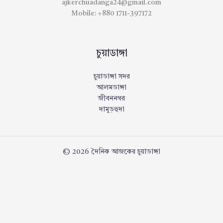
ajkerchuadanga24@gmail.com
Mobile: +880 1711-397172
চুয়াডাঙ্গা
চুয়াডাঙ্গা সদর
আলমডাঙ্গা
জীবননগর
দামুড়হুদা
© 2026 দৈনিক আজকের চুয়াডাঙ্গা