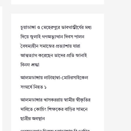
চুয়াডাঙ্গা ও মেহেরপুরে ভাবগাম্ভীর্যের মধ্য
দিয়ে জুলাই গণঅভ্যুত্থান দিবস পালন
বৈষম্যহীন সমাজের প্রত্যাশায় যারা
আত্মত্যাগ করেছেন তাদের প্রতি জানাই
বিনম্র শ্রদ্ধা
আলমডাঙ্গায় লাটাহাম্বা-মোটরসাইকেল
সংঘর্ষে নিহত ১
আলমডাঙ্গার খাসকররায় স্বামীর স্বীকৃতির
দাবিতে কোচিং শিক্ষকের বাড়ির সামনে
ছাত্রীর অবস্থান