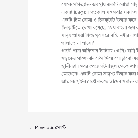
থেকে পরিত্যাক্ত অবস্থায় একটি বোমা সাদৃশ
একটি চিরকুট। গতকাল মঙ্গলবার সকালে স্থ
একটি টিম বোমা ও চিরকুটটি উদ্ধার করে
চিরকুটিতে লেখা রয়েছে, ‘জয় বাংলা জয় ব
মানুষ আমরা কিন্তু খুব দূরে নাই, নদীর
পালাতে না পারে।’
গাংনী থানা অফিসার ইনর্চাজ (ওসি) বান
সড়কের পাশে লালটেপ দিয়ে মোড়ানো একটি 
স্থানীয়রা। খবর পেয়ে ঘটনাস্থল থেকে প্র
মোড়ানো একটি বোমা সাদৃশ্য উদ্ধার করা হয়
আতংক সৃষ্টির চেষ্টা করছে তাদের সনাক
←
Previous পোস্ট