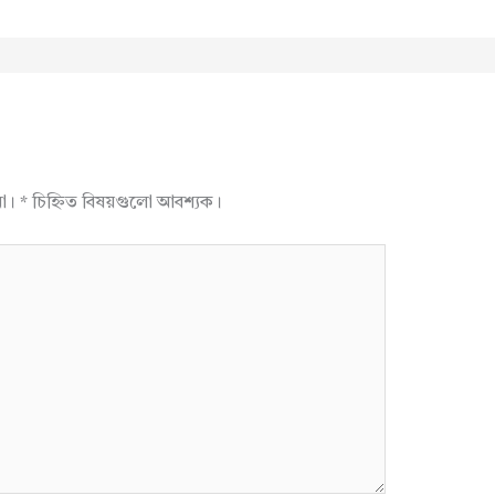
না।
*
চিহ্নিত বিষয়গুলো আবশ্যক।