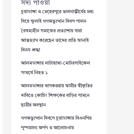
সদ্য পাওয়া
চুয়াডাঙ্গা ও মেহেরপুরে ভাবগাম্ভীর্যের মধ্য
দিয়ে জুলাই গণঅভ্যুত্থান দিবস পালন
বৈষম্যহীন সমাজের প্রত্যাশায় যারা
আত্মত্যাগ করেছেন তাদের প্রতি জানাই
বিনম্র শ্রদ্ধা
আলমডাঙ্গায় লাটাহাম্বা-মোটরসাইকেল
সংঘর্ষে নিহত ১
আলমডাঙ্গার খাসকররায় স্বামীর স্বীকৃতির
দাবিতে কোচিং শিক্ষকের বাড়ির সামনে
ছাত্রীর অবস্থান
গণঅভ্যুত্থান দিবসে চুয়াডাঙ্গায় বিএনপির
পুষ্পমাল্য অর্পণ ও আলোচনায়