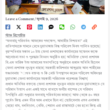
Leave a Comment
/
জুলাই 9, 2026
স্টাফ রিপোর্টার
“জলবায়ু পরিবর্তন: আজকের পদক্ষেপ, আগামীর নিশ্চয়তা” এই
প্রতিপাদ্যকে সামনে রেখে চুয়াডাঙ্গায় বিশ্ব পরিবেশ দিবস পালিত হয়েছে|
বৃহস্পতিবার সকাল ১০ টায় জেলা প্রশাসকের কার্যালয়ের সম্মেলন কক্ষে
আলোচনা সভা ও পুরস্কার বিতরণ অনুষ্ঠিত হয়| অতিরিক্ত জেলা প্রশাসক
বি.এম তারিক উজ জামানের সভাপতিত্বে অনুষ্ঠানে প্রধান অতিথি ছিলেন
জেলা প্রশাসক লুৎফুন নাহার| সহকারী কমিশনার আব্দুল্লাহ আল শামীমের
সঞ্চালনায় ¯^াগত বক্তব্য ও কি নোট উপস্থাপন করেন পরিবেশ অধিদপ্তর
চুয়াডাঙ্গা জেলা কার্যালয়ের সহকারী পরিচালক নরেশচন্দ্র বিশ্বাস|
প্রধান অতিথির বক্তব্যে জেলা প্রশাসক লুৎফুন নাহার বলেন চুয়াডাঙ্গাতে যে
পরিমাণ উত্তাপ এবং একই সাথে বাতাসে জলীয় বাষ্পের যে পরিমাণ
উপস্থিতি এটা শুধুমাত্র জলবায়ু পরিবর্তনের কারণে| আজ থেকে ৪০ বছর
পূর্বেও কিন্তু এমন তীব্র গরম এখানে ছিল না| ছোটবেলায় এসব এলাকায়
মেছো বাঘ, বনবিড়াল, বেজি, শেয়াল এরা রাস্তাঘাটে বের হতো কিন্তু এই