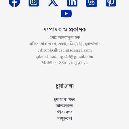
সম্পাদক ও প্রকাশক
মোঃ আশরাফুল হক
অফিস: সারা ভবন, একাডেমি মোড়, চুয়াডাঙ্গা।
editor@ajkerchuadanga.com
ajkerchuadanga24@gmail.com
Mobile: +880 1711-397172
চুয়াডাঙ্গা
চুয়াডাঙ্গা সদর
আলমডাঙ্গা
জীবননগর
দামুড়হুদা