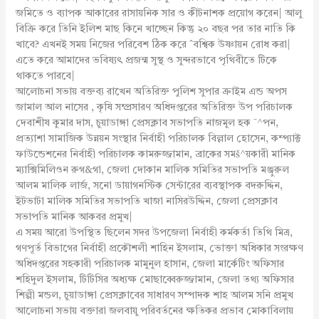
জমিতে ও ব্যাপক আকারের রাসায়নিক সার ও কীটনাশক প্রয়োগ করেন| আলু
বিক্রি করে তিনি ইলিশ মাছ কিনে খাচ্ছেন কিন্তু ২০ বছর পর তার নাতি কি
খাবে? এখনই সময় নিজের পরিবেশ ঠিক করে ˆবশ্বিক উষ্ণায়ন রোধ করা|
এতে করে আমাদের ভবিষ্যৎ প্রজন্ম সুস্থ ও সুন্দরভাবে পৃথিবীতে টিকে
থাকতে পারবে|
আলোচনা সভায় বক্তব্য রাখেন অতিরিক্ত পুলিশ সুপার ক্রাইম এন্ড অপস
জামাল আল নাসের , কৃষি সম্প্রসারণ অধিদপ্তরের অতিরিক্ত উপ পরিচালক
দেবাশীষ কুমার দাস, চুয়াডাঙ্গা প্রেসক্লাব সভাপতি নাজমুল হক ¯^পন,
প্রত্যাশা সামাজিক উন্নয়ন সংস্থার নির্বাহী পরিচালক বিল্লাল হোসেন, কম্প্যাক্ট
ফাউন্ডেশনের নির্বাহী পরিচালক কামরুজ্জামান, ব্রাকের সমš^য়কারী মানিক
ম্যাক্সিমিলিওন রুগ&গা, জেলা দোকান মালিক সমিতির সভাপতি মঞ্জুরুল
আলম মালিক লার্জ, সনো ডায়াগনস্টিক সেন্টারের ব্যবস্থাপক বদরুদ্দিন,
ইটভাটা মালিক সমিতির সভাপতি খাজা নাসিরউদ্দিন, জেলা প্রেসক্লাব
সভাপতি মানিক আকবর প্রমুখ|
এ সময় আরো উপস্থিত ছিলেন সদর উপজেলা নির্বাহী কর্মকর্তা তিথি মিত্র,
গণপূর্ত বিভাগের নির্বাহী প্রকৌশলী শাহিন ইসলাম, ভোক্তা অধিকার সংরক্ষণ
অধিদপ্তরের সহকারী পরিচালক মামুনুল হাসান, জেলা মার্কেটিং অফিসার
শহিদুল ইসলাম, টিটিসির অধ্যক্ষ মোছাব্বেরুজ্জামান, জেলা তথ্য অফিসার
শিল্পী মন্ডল, চুয়াডাঙ্গা প্রেসক্লাবের সাধারণ সম্পাদক শাহ আলম সনি প্রমুখ
আলোচনা সভায় বক্তারা জলবায়ু পরিবর্তনের ক্ষতিকর প্রভাব মোকাবিলায়