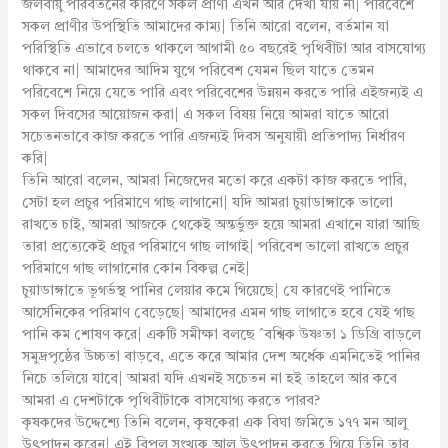
জলবায়ু পরিবর্তনের কারণে সকল প্রাণী এখন আর দেখা যায় না| পরিবেশে
সকল প্রাণীর উপস্থিতি আমাদের কাম্য| তিনি আরো বলেন, বর্তমান যা
পরিস্থিতি এভাবে চলতে থাকলে আগামী ৫০ বছরেই পৃথিবীটা আর বাসযোগ্য
থাকবে না| আমাদের আদিম যুগে পরিবেশ যেমন ছিল যাতে তেমন
পরিবেশে নিয়ে যেতে পারি এবং পরিবেশের উন্নয়ন করতে পারি এইজন্যই এ
সকল দিবসের আয়োজন করা| এ সকল বিষয় নিয়ে আমরা যাতে আরো
সচেতনভাবে কাজ করতে পারি এজন্যই দিবস অনুযায়ী প্রতিপাদ্য নির্ধারণ
করি|
তিনি আরো বলেন, আমরা নিজেদের মতো করে একটা কাজ করতে পারি,
সেটা হল প্রচুর পরিমাণে গাছ লাগানো| যদি আমরা চুয়াডাঙ্গাকে ভালো
রাখতে চাই, আমরা আজকে থেকেই অন্তর্ভুক্ত হয়ে আমরা এখানে যারা আছি
তারা প্রত্যেকেই প্রচুর পরিমাণে গাছ লাগাই| পরিবেশ ভালো রাখতে প্রচুর
পরিমাণে গাছ লাগানোর কোন বিকল্প নেই|
চুয়াডাঙ্গাতে ভূগর্ভস্থ পানির লেয়ার কমে গিয়েছে| যে কারণেই পানিতে
আর্সেনিকের পরিমাণ বেড়েছে| আমাদের এমন গাছ লাগাতে হবে যেই গাছ
পানি কম শোষণ করে| একটি সমীক্ষা বলছে ˆবশ্বিক উষ্ণতা ১ ডিগ্রি বাড়লে
সমুদ্রপৃষ্ঠের উচ্চতা বাড়বে, এতে করে আমার দেশ অর্ধেক এমনিতেই পানির
নিচে তলিয়ে যাবে| আমরা যদি এখনই সচেতন না হই তাহলে আর কবে
আমরা এ দেশটাকে পৃথিবীটাকে বাসযোগ্য করতে পারব?
কৃষকদের উদ্দেশ্যে তিনি বলেন, কৃষকেরা এক বিঘা জমিতে ১৭৭ মন আলু
উৎপাদন করেন| এই বিপুল সংখ্যক আলু উৎপাদন করতে গিয়ে তিনি তার