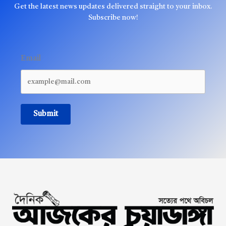
Get the latest news updates delivered straight to your inbox.
Subscribe now!
Email
Submit