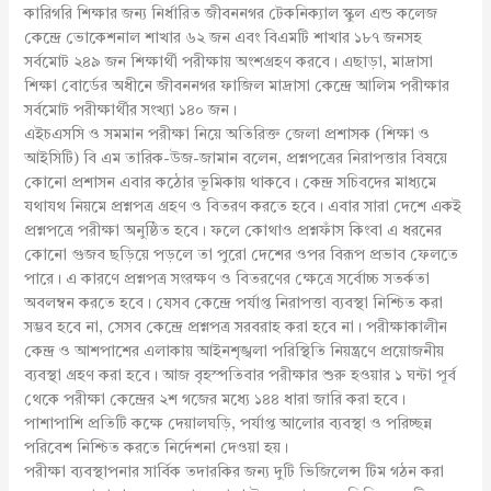
কারিগরি শিক্ষার জন্য নির্ধারিত জীবননগর টেকনিক্যাল স্কুল এন্ড কলেজ
কেন্দ্রে ভোকেশনাল শাখার ৬২ জন এবং বিএমটি শাখার ১৮৭ জনসহ
সর্বমোট ২৪৯ জন শিক্ষার্থী পরীক্ষায় অংশগ্রহণ করবে। এছাড়া, মাদ্রাসা
শিক্ষা বোর্ডের অধীনে জীবননগর ফাজিল মাদ্রাসা কেন্দ্রে আলিম পরীক্ষার
সর্বমোট পরীক্ষার্থীর সংখ্যা ১৪০ জন।
এইচএসসি ও সমমান পরীক্ষা নিয়ে অতিরিক্ত জেলা প্রশাসক (শিক্ষা ও
আইসিটি) বি এম তারিক-উজ-জামান বলেন, প্রশ্নপত্রের নিরাপত্তার বিষয়ে
কোনো প্রশাসন এবার কঠোর ভূমিকায় থাকবে। কেন্দ্র সচিবদের মাধ্যমে
যথাযথ নিয়মে প্রশ্নপত্র গ্রহণ ও বিতরণ করতে হবে। এবার সারা দেশে একই
প্রশ্নপত্রে পরীক্ষা অনুষ্ঠিত হবে। ফলে কোথাও প্রশ্নফাঁস কিংবা এ ধরনের
কোনো গুজব ছড়িয়ে পড়লে তা পুরো দেশের ওপর বিরূপ প্রভাব ফেলতে
পারে। এ কারণে প্রশ্নপত্র সংরক্ষণ ও বিতরণের ক্ষেত্রে সর্বোচ্চ সতর্কতা
অবলম্বন করতে হবে। যেসব কেন্দ্রে পর্যাপ্ত নিরাপত্তা ব্যবস্থা নিশ্চিত করা
সম্ভব হবে না, সেসব কেন্দ্রে প্রশ্নপত্র সরবরাহ করা হবে না। পরীক্ষাকালীন
কেন্দ্র ও আশপাশের এলাকায় আইনশৃঙ্খলা পরিস্থিতি নিয়ন্ত্রণে প্রয়োজনীয়
ব্যবস্থা গ্রহণ করা হবে। আজ বৃহস্পতিবার পরীক্ষার শুরু হওয়ার ১ ঘন্টা পূর্ব
থেকে পরীক্ষা কেন্দ্রের ২শ গজের মধ্যে ১৪৪ ধারা জারি করা হবে।
পাশাপাশি প্রতিটি কক্ষে দেয়ালঘড়ি, পর্যাপ্ত আলোর ব্যবস্থা ও পরিচ্ছন্ন
পরিবেশ নিশ্চিত করতে নির্দেশনা দেওয়া হয়।
পরীক্ষা ব্যবস্থাপনার সার্বিক তদারকির জন্য দুটি ভিজিলেন্স টিম গঠন করা