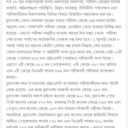
গত ২৮ জুন প্রস্তুতিমূলক সভায় প্রশ্নপত্রের নিরাপত্তা, পরীক্ষা কেন্দ্রের সার্বিক
প্রস্তুতি, আইনশৃঙ্খলা পরিস্থিতি, বিদ্যুৎ সরবরাহ, সিসিটিভি পর্যবেক্ষণ এবং
পরীক্ষার্থীদের নিরাপত্তাসহ বিভিন্ন বিষয়ে বিস্তারিত আলোচনা করা হয়।
চুয়াডাঙ্গা জেলা প্রশাসক লুৎফুন নাহার পরীক্ষা কেন্দ্রে ১৪৪ ধারার জারির
আদেশ দেন। পাশাপাশি পরীক্ষা কেন্দ্রে মোবাইল ফোন ব্যবহার নিষিদ্ধ করা
হয়েছে। এছাড়া পরীক্ষা অনুষ্ঠিত হওয়ার আগের দিন সন্ধ্যা থেকে পরীক্ষা
শেষ হওয়া পর্যন্ত সব ফটোকপির দোকান বন্ধ রাখা হবে। ২ জুলাই থেকে ৮
আগষ্ট পর্যন্ত সব ধরনের কোচিং সেন্টার বন্ধ রাখার সিন্ধান্ত নেয়া হয়েছে।
জেলা প্রশাসনের শিক্ষা ও আইসিটি শাখা সুত্রে জানা যায়, জেলায় মোট ১২টি
কেন্দ্রে ৭ হাজার ৫৮৪ জন এইচএসসি (সাধারণ) পরীক্ষার্থী অংশ নিচ্ছে।
এছাড়া ২টি কেন্দ্রে ৮৮৬ জন ভোকেশনাল, ৩টি কেন্দ্রে ৩৮৭ জন আলিম
এবং ২টি কেন্দ্রে বিএমটি শাখার ৫৯৯ জন পরীক্ষার্থী পরীক্ষায় অংশগ্রহণ
করছে।
চুয়াডাঙ্গা সদর উপজেলায় এইচএসসি বা সাধারণ পরীক্ষার্থীদের জন্য পাঁচটি
কেন্দ্র রয়েছে। এর মধ্যে চুয়াডাঙ্গা সরকারি কলেজ কেন্দ্রে ৬৪৩ জন,
চুয়াডাঙ্গা সরকারি আদর্শ মহিলা কলেজ কেন্দ্রে ৯১০ জন, চুয়াডাঙ্গা পৌর
ডিগ্রী কলেজ কেন্দ্রে ৭৩২ জন, বদরগঞ্জ ডিগ্রী কলেজ কেন্দ্রে ৮৯৫ জন এবং
তেতুল শেখ কলেজ কেন্দ্রে ২৩৩ জন সাধারণ শিক্ষার্থী পরীক্ষা দিচ্ছে।
অন্যদিকে, চুয়াডাঙ্গা টেকনিক্যাল স্কুল এন্ড কলেজ কেন্দ্রে কারিগরি শিক্ষার
অধীনে ভোকেশনাল শাখার ১৭৬ জন এবং বিএমটি শাখার ৪৬১ জনসহ
সর্বমোট ৬৩৭ জন পরীক্ষার্থী পরীক্ষায় অংশগ্রহণ করছে। এছাড়া মাদ্রাসা