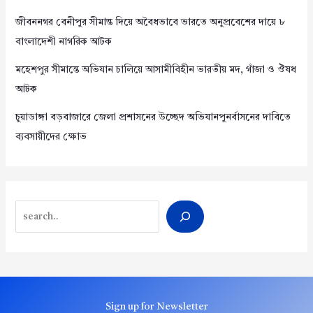
জীবননগর বেনীপুর সীমান্ত দিয়ে অবৈধভাবে ভারতে অনুপ্রবেশের দায়ে ৮
বাংলাদেশী নাগরিক আটক
মহেশপুর সীমান্তে অভিযান চালিয়ে আসামীবিহীন ভারতীয় মদ, গাঁজা ও ঔষধ
আটক
চুয়াডাঙ্গা বড়বাজারে জেলা প্রশাসনের উচ্ছেদ অভিযানপুনর্বাসনের দাবিতে
ব্যবসায়ীদের ক্ষোভ
Search
Sign up for Newsletter