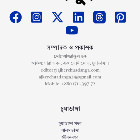
সম্পাদক ও প্রকাশক
মোঃ আশরাফুল হক
অফিস: সারা ভবন, একাডেমি মোড়, চুয়াডাঙ্গা।
editor@ajkerchuadanga.com
ajkerchuadanga24@gmail.com
Mobile: +880 1711-397172
চুয়াডাঙ্গা
চুয়াডাঙ্গা সদর
আলমডাঙ্গা
জীবননগর