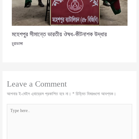
মহেশপুর সীমান্তে ভারতীয় ঔষধ-কীটনাশক উদ্ধার
চুয়াডাঙ্গা
Leave a Comment
আপনার ই-মেইল এ্যাড্রেস প্রকাশিত হবে না।
*
চিহ্নিত বিষয়গুলো আবশ্যক।
Type
here..