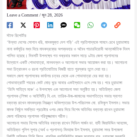
Leave a Comment
/
জুন 28, 2026
স্টাফ রিপোর্টার
‘উন্নত দেশের সোপান ধরি, মাদকমুক্ত দেশ গড়ি’ এই প্রতিপাদ্যকে সামনে রেখে চুয়াডাঙ্গায়
নানা কর্মসূচির মধ্য দিয়ে মাদকদ্রব্যের অপব্যবহার ও অবৈধ পাচারবিরোধী আন্তর্জাতিক দিবস
পালিত হয়েছে। দিবসটি উপলক্ষ্যে গত শুক্রবার সকাল সাড়ে ৯টায় জেলা প্রশাসনের
উদ্যোগে একটি শোভাযাত্রা, মানববন্ধন ও আলোচনা সভার আয়োজন করা হয়। আলোচনা
সভা চিত্রাংকন ও রচনা প্রতিযোতিায় বিজয়ী হাতে পুরস্কার তুলে দেয়া হয়।
সকালে জেলা প্রশাসকের কার্যালয় চত্বর থেকে এক শোভাযাত্রা বের করা হয়।
শোভাযাত্রাটি শহরের কোট মোড় ঘুরে আবার একইস্থানে এসে শেষ হয়। পরে চুয়াডাঙ্গা
‘ডিসি সাহিত্য মঞ্চে’ এ উপলক্ষ্যে এক আলোচনা সভা অনুষ্ঠিত হয়। অতিরিক্ত জেলা
প্রশাসক (শিক্ষা ও আইসিটি) বি.এম. তারিক-উজ-জামানের সভাপতিত্বে সভায় স্বাগত
বক্তব্য রাখেন মাদকদ্রব্য নিয়ন্ত্রণ অধিদপ্তরের উপ-পরিচালক মো. রফিকুল ইসলাম। সভায়
মাদক নির্মূলে সমন্বিত প্রচেষ্টার ওপর জোর দিয়ে বিশেষ অতিথির বক্তব্য রাখেন চুয়াডাঙ্গা
জেলা পরিষদের প্রশাসক শরিফুজ্জামান শরীফ।
আলোচনা সভায় বিশেষ অতিথির বক্তব্য রাখেন সিভিল সার্জন ডা. হাদী জিয়াউদ্দিন আহমেদ,
অতিরিক্ত পুলিশ সুপার (অর্থ ও প্রশাসন) মিনহাজ উল ইসলাম, চুয়াডাঙ্গা সদর উপজেলা
নির্বাহী অফিসার তিথি মিত্র, পাবলিক প্রসিকিউটর মারুফ সরোয়ার বাবু, চুয়াডাঙ্গা সরকারি