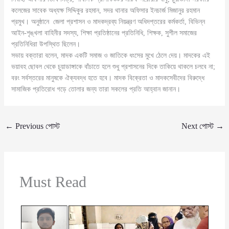
কলেজের সাবেক অধ্যক্ষ সিদ্দিকুর রহমান, সদর থানার অফিসার ইনচার্জ মিজানুর রহমান
প্রমুখ। অনুষ্ঠানে জেলা প্রশাসন ও মাদকদ্রব্য নিয়ন্ত্রণ অধিদপ্তরের কর্মকর্তা, বিভিন্ন
আইন-শৃঙ্খলা বাহিনীর সদস্য, শিক্ষা প্রতিষ্ঠানের প্রতিনিধি, শিক্ষক, সুশীল সমাজের
প্রতিনিধিরা উপস্থিত ছিলেন।
সভায় বক্তারা বলেন, মাদক একটি সমাজ ও জাতিকে ধংসের মুখে ঠেলে দেয়। মাদকের এই
ভয়াবহ ছোবল থেকে চুয়াডাঙ্গাকে বাঁচাতে হলে শুধু প্রশাসনের দিকে তাকিয়ে থাকলে চলবে না;
বরং সর্বস্তরের মানুষকে ঐক্যবদ্ধ হতে হবে। মাদক বিক্রেতা ও মাদকসেবীদের বিরুদ্ধে
সামাজিক প্রতিরোধ গড়ে তোলার জন্য তারা সকলের প্রতি আহ্বান জানান।
←
Previous পোস্ট
Next পোস্ট
→
Must Read