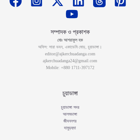
সম্পাদক ও প্রকাশক
মোঃ আশরাফুল হক
অফিস: সারা ভবন, একাডেমি মোড়, চুয়াডাঙ্গা।
editor@ajkerchuadanga.com
ajkerchuadanga24@gmail.com
Mobile: +880 1711-397172
চুয়াডাঙ্গা
চুয়াডাঙ্গা সদর
আলমডাঙ্গা
জীবননগর
দামুড়হুদা