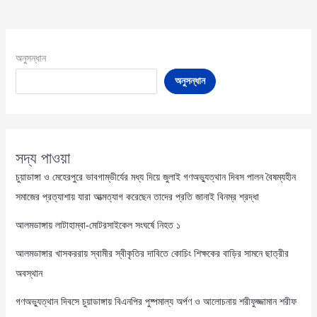
অনুসন্ধান
অনুসন্ধান
সদ্য পাওয়া
চুয়াডাঙ্গা ও মেহেরপুরে ভাবগাম্ভীর্যের মধ্য দিয়ে জুলাই গণঅভ্যুত্থান দিবস পালন বৈষম্যহীন
সমাজের প্রত্যাশায় যারা আত্মত্যাগ করেছেন তাদের প্রতি জানাই বিনম্র শ্রদ্ধা
আলমডাঙ্গায় লাটাহাম্বা-মোটরসাইকেল সংঘর্ষে নিহত ১
আলমডাঙ্গার খাসকররায় স্বামীর স্বীকৃতির দাবিতে কোচিং শিক্ষকের বাড়ির সামনে ছাত্রীর
অবস্থান
গণঅভ্যুত্থান দিবসে চুয়াডাঙ্গায় বিএনপির পুষ্পমাল্য অর্পণ ও আলোচনায় শরীফুজ্জামান শরীফ