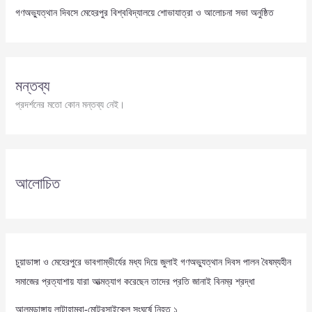
গণঅভ্যুত্থান দিবসে মেহেরপুর বিশ্ববিদ্যালয়ে শোভাযাত্রা ও আলোচনা সভা অনুষ্ঠিত
মন্তব্য
প্রদর্শনের মতো কোন মন্তব্য নেই।
আলোচিত
চুয়াডাঙ্গা ও মেহেরপুরে ভাবগাম্ভীর্যের মধ্য দিয়ে জুলাই গণঅভ্যুত্থান দিবস পালন বৈষম্যহীন
সমাজের প্রত্যাশায় যারা আত্মত্যাগ করেছেন তাদের প্রতি জানাই বিনম্র শ্রদ্ধা
আলমডাঙ্গায় লাটাহাম্বা-মোটরসাইকেল সংঘর্ষে নিহত ১