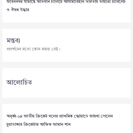
জীবননগর সীমান্তে অভিযান চালিয়ে আসামীবিহীন ভারতীয় ভায়াগ্রা ট্যাবলেট
ও ঔষধ উদ্ধার
মন্তব্য
প্রদর্শনের মতো কোন মন্তব্য নেই।
আলোচিত
অনূর্ধ্ব-১৯ জাতীয় ক্রিকেট দলের প্রাথমিক স্কোয়াডে জায়গা পেলেন
চুয়াডাঙ্গার ক্রিকেটার আফিফ জামান শান