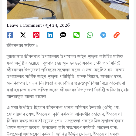
Leave a Comment
/
জুন 24, 2026
জীবননগর অফিস।:
চুয়াডাঙ্গার জীবননগর উপজেলায় উপজেলা আইন-শৃঙ্খলা কমিটির মাসিক
সভা অনুষ্ঠিত হয়েছে। বুধবার (২৪ জুন ২০২৬) সকাল ১০টা ৩০ মিনিটে
জীবননগর উপজেলা পরিষদের সম্মেলন কক্ষে এ সভা অনুষ্ঠিত হয়। সভায়
উপজেলার সার্বিক আইন-শৃঙ্খলা পরিস্থিতি, মাদক নিয়ন্ত্রণ, অপরাধ দমন,
জননিরাপত্তা, সড়ক নিরাপত্তা এবং বিভিন্ন গুরুত্বপূর্ণ বিষয় নিয়ে আলোচনা
করা হয়।সভায় সভাপতিত্ব করেন জীবননগর উপজেলা নির্বাহী অফিসার মোঃ
আশরাফুল আলম রাসেল।
এ সময় উপস্থিত ছিলেন জীবননগর থানার অফিসার ইনচার্জ (ওসি) মো.
সোলায়মান শেখ, উপজেলা কৃষি কর্মকর্তা আলমগীর হোসেন, উপজেলা
সিনিয়র মৎস্য কর্মকর্তা জুয়েল শেখ, উপজেলা একাডেমিক সুপারভাইজার
সৈয়দ আব্দুল জব্বার, উপজেলা কৃষি সম্প্রসারণ কর্মকর্তা পাভেল রানা,
উপজেলা সমাজসেবা কর্মকর্তা জাকির উদ্দিন মোড়ল, উপজেলা সমবায়