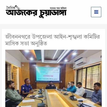
Skip
to
content
জীবননগরে উপজেলা আইন-শৃঙ্খলা কমিটির
মাসিক সভা অনুষ্ঠিত