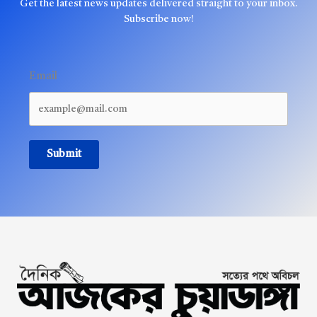
Get the latest news updates delivered straight to your inbox.
Subscribe now!
Email
Submit