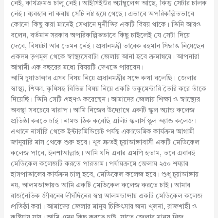
নেই, কার্যক্রমও চালু নেই। আইসিইউর অ্যাম্বুলেন্স আছে, কিন্তু সেটার চালক
নেই। ব্যবহার না করায় সেটি নষ্ট হয়ে গেছে। এভাবে অপরিকল্পিতভাবে
কোনো কিছু করা মানেই সেখানে দুর্নীতির একটি বিষয় থাকে। তিনি আরও
বলেন, বর্তমান সরকার অপরিকল্পিতভাবে কিছু চাইলেই যে সেটা দিয়ে
দেবে, বিষয়টা আর তেমন নেই। প্রধানমন্ত্রী তারেক রহমান সিদ্ধান্ত নিয়েছেন
একদম তৃণমূল থেকে স্বাস্থ্যসেবাটা জেলায় আনা হবে ক্রমান্বয়ে। আপনারা
আগামী এক বছরের মধ্যে বিষয়টি দেখতে পারবেন।
আমি চুয়াডাঙ্গার এসব বিষয় নিয়ে প্রধানমন্ত্রীর সঙ্গে কথা বলেছি। জেলার
স্বাস্থ্য, শিক্ষা, কৃষিসহ বিভিন্ন বিষয় নিয়ে একটি ডকুমেন্টারি তৈরি করে তাঁকে
দিয়েছি। তিনি সেটি গ্রহণও করেছেন। আমাদের জেলায় শিক্ষা ও স্বাস্থ্যের
অবস্থা সবচেয়ে খারাপ। আমি নিজের উদ্যোগে একটি স্কুল অ্যান্ড কলেজ
প্রতিষ্ঠা করতে চাই। নামও ঠিক করেছি এলিট স্কলার্স স্কুল অ্যান্ড কলেজ।
এখানে নার্সারি থেকে ইন্টারমিডিয়েট পর্যন্ত একাডেমিক কার্যক্রম আগামী
জানুয়ারি মাস থেকে শুরু হবে। খুব দ্রুতই চুয়াডাঙ্গাবাসী একটি মেডিকেল
কলেজ পাবে, ইনশাআল্লাহ। আমি যদি এবার এমপি হতাম, তবে এবারই
মেডিকেল কলেজটি করতে পারতাম। পর্যায়ক্রমে জেলায় ২৫০ শয্যার
হাসপাতালের কার্যক্রম চালু হবে, মেডিকেল কলেজ হবে। শুধু চুয়াডাঙ্গায়
নয়, আলমডাঙ্গায়ও আমি একটি মেডিকেল কলেজ করতে চাই। আমার
রাজনৈতিক জীবনের দীর্ঘদিনের স্বপ্ন আলমডাঙ্গায় একটি মেডিকেল কলেজ
প্রতিষ্ঠা করা। আমাদের জেলার মানুষ চিকিৎসার জন্য খুলনা, রাজশাহী ও
কুষ্টিয়ায় যায়। আমি এমন কিছু করতে চাই, যাতে জেলার মানুষ নিজ