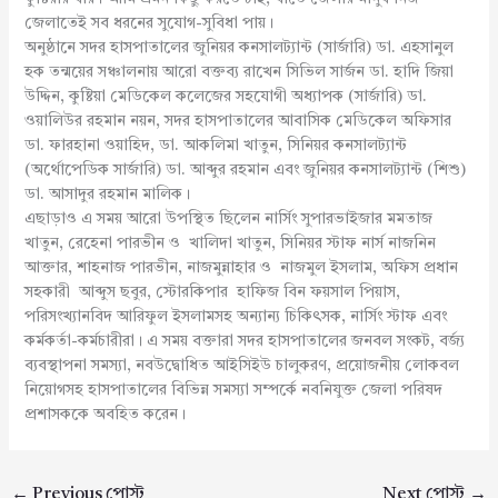
জেলাতেই সব ধরনের সুযোগ-সুবিধা পায়।
অনুষ্ঠানে সদর হাসপাতালের জুনিয়র কনসালট্যান্ট (সার্জারি) ডা. এহসানুল
হক তন্ময়ের সঞ্চালনায় আরো বক্তব্য রাখেন সিভিল সার্জন ডা. হাদি জিয়া
উদ্দিন, কুষ্টিয়া মেডিকেল কলেজের সহযোগী অধ্যাপক (সার্জারি) ডা.
ওয়ালিউর রহমান নয়ন, সদর হাসপাতালের আবাসিক মেডিকেল অফিসার
ডা. ফারহানা ওয়াহিদ, ডা. আকলিমা খাতুন, সিনিয়র কনসালট্যান্ট
(অর্থোপেডিক সার্জারি) ডা. আব্দুর রহমান এবং জুনিয়র কনসালট্যান্ট (শিশু)
ডা. আসাদুর রহমান মালিক।
এছাড়াও এ সময় আরো উপস্থিত ছিলেন নার্সিং সুপারভাইজার মমতাজ
খাতুন, রেহেনা পারভীন ও খালিদা খাতুন, সিনিয়র স্টাফ নার্স নাজনিন
আক্তার, শাহনাজ পারভীন, নাজমুন্নাহার ও নাজমুল ইসলাম, অফিস প্রধান
সহকারী আব্দুস ছবুর, স্টোরকিপার হাফিজ বিন ফয়সাল পিয়াস,
পরিসংখ্যানবিদ আরিফুল ইসলামসহ অন্যান্য চিকিৎসক, নার্সিং স্টাফ এবং
কর্মকর্তা-কর্মচারীরা। এ সময় বক্তারা সদর হাসপাতালের জনবল সংকট, বর্জ্য
ব্যবস্থাপনা সমস্যা, নবউদ্বোধিত আইসিইউ চালুকরণ, প্রয়োজনীয় লোকবল
নিয়োগসহ হাসপাতালের বিভিন্ন সমস্যা সম্পর্কে নবনিযুক্ত জেলা পরিষদ
প্রশাসককে অবহিত করেন।
←
Previous পোস্ট
Next পোস্ট
→