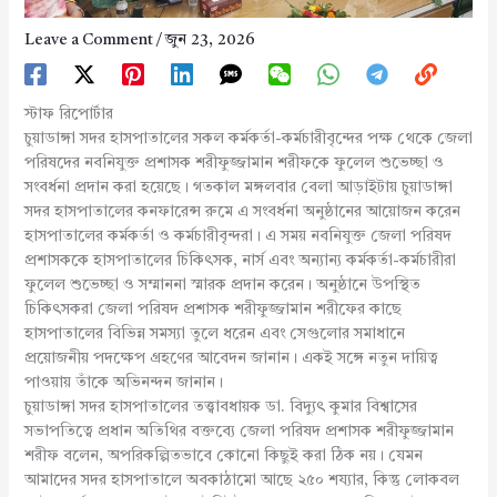
Leave a Comment
/
জুন 23, 2026
স্টাফ রিপোর্টার
চুয়াডাঙ্গা সদর হাসপাতালের সকল কর্মকর্তা-কর্মচারীবৃন্দের পক্ষ থেকে জেলা
পরিষদের নবনিযুক্ত প্রশাসক শরীফুজ্জামান শরীফকে ফুলেল শুভেচ্ছা ও
সংবর্ধনা প্রদান করা হয়েছে। গতকাল মঙ্গলবার বেলা আড়াইটায় চুয়াডাঙ্গা
সদর হাসপাতালের কনফারেন্স রুমে এ সংবর্ধনা অনুষ্ঠানের আয়োজন করেন
হাসপাতালের কর্মকর্তা ও কর্মচারীবৃন্দরা। এ সময় নবনিযুক্ত জেলা পরিষদ
প্রশাসককে হাসপাতালের চিকিৎসক, নার্স এবং অন্যান্য কর্মকর্তা-কর্মচারীরা
ফুলেল শুভেচ্ছা ও সম্মাননা স্মারক প্রদান করেন। অনুষ্ঠানে উপস্থিত
চিকিৎসকরা জেলা পরিষদ প্রশাসক শরীফুজ্জামান শরীফের কাছে
হাসপাতালের বিভিন্ন সমস্যা তুলে ধরেন এবং সেগুলোর সমাধানে
প্রয়োজনীয় পদক্ষেপ গ্রহণের আবেদন জানান। একই সঙ্গে নতুন দায়িত্ব
পাওয়ায় তাঁকে অভিনন্দন জানান।
চুয়াডাঙ্গা সদর হাসপাতালের তত্ত্বাবধায়ক ডা. বিদ্যুৎ কুমার বিশ্বাসের
সভাপতিত্বে প্রধান অতিথির বক্তব্যে জেলা পরিষদ প্রশাসক শরীফুজ্জামান
শরীফ বলেন, অপরিকল্পিতভাবে কোনো কিছুই করা ঠিক নয়। যেমন
আমাদের সদর হাসপাতালে অবকাঠামো আছে ২৫০ শয্যার, কিন্তু লোকবল