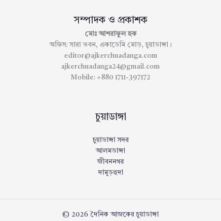
সম্পাদক ও প্রকাশক
মোঃ আশরাফুল হক
অফিস: সারা ভবন, একাডেমি মোড়, চুয়াডাঙ্গা।
editor@ajkerchuadanga.com
ajkerchuadanga24@gmail.com
Mobile: +880 1711-397172
চুয়াডাঙ্গা
চুয়াডাঙ্গা সদর
আলমডাঙ্গা
জীবননগর
দামুড়হুদা
© 2026 দৈনিক আজকের চুয়াডাঙ্গা