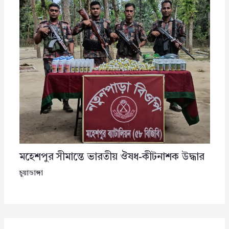
মহেশপুর সীমান্তে ভারতীয় ঔষধ-কীটনাশক উদ্ধার
চুয়াডাঙ্গা