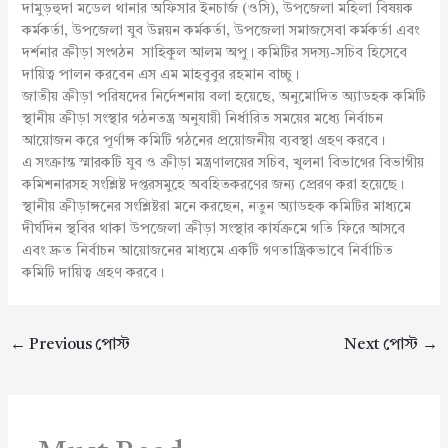
দামুড়হুদা মডেল থানার অফিসার ইনচার্জ (ওসি), উপজেলা মহিলা বিষয়ক
কর্মকর্তা, উপজেলা যুব উন্নয়ন কর্মকর্তা, উপজেলা সমাজসেবা কর্মকর্তা এবং
দর্শনার ক্রীড়া সংগঠন সাহিকুল আলম অপু। কমিটির সদস্য-সচিব হিসেবে
দায়িত্ব পালন করবেন এস এম মাহবুবুর রহমান বাচ্চু।
জাতীয় ক্রীড়া পরিষদের নির্দেশনায় বলা হয়েছে, অনুমোদিত অ্যাডহক কমিটি
স্থানীয় ক্রীড়া সংস্থার গঠনতন্ত্র অনুযায়ী নির্ধারিত সময়ের মধ্যে নির্বাচন
আয়োজন করে পূর্ণাঙ্গ কমিটি গঠনের প্রয়োজনীয় ব্যবস্থা গ্রহণ করবে।
এ সংক্রান্ত স্মারকটি যুব ও ক্রীড়া মন্ত্রণালয়ের সচিব, খুলনা বিভাগের বিভাগীয়
কমিশনারসহ সংশ্লিষ্ট দপ্তরসমুহে অবহিতকরণের জন্য প্রেরণ করা হয়েছে।
স্থানীয় ক্রীড়াঙ্গনের সংশ্লিষ্টরা মনে করছেন, নতুন অ্যাডহক কমিটির মাধ্যমে
দীর্ঘদিন স্থবির থাকা উপজেলা ক্রীড়া সংস্থার কার্যক্রমে গতি ফিরে আসবে
এবং দ্রুত নির্বাচন আয়োজনের মাধ্যমে একটি গণতান্ত্রিকভাবে নির্বাচিত
কমিটি দায়িত্ব গ্রহণ করবে।
←
Previous পোস্ট
Next পোস্ট
→