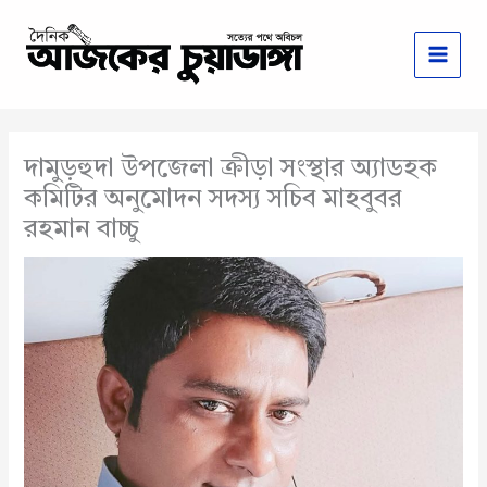
Skip
to
content
দামুড়হুদা উপজেলা ক্রীড়া সংস্থার অ্যাডহক
কমিটির অনুমোদন সদস্য সচিব মাহবুবর
রহমান বাচ্চু