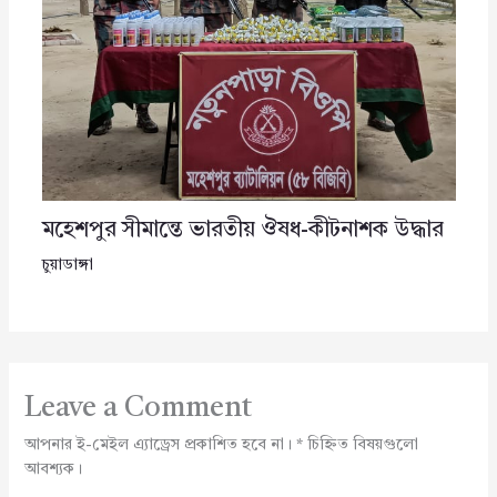
মহেশপুর সীমান্তে ভারতীয় ঔষধ-কীটনাশক উদ্ধার
চুয়াডাঙ্গা
Leave a Comment
আপনার ই-মেইল এ্যাড্রেস প্রকাশিত হবে না।
*
চিহ্নিত বিষয়গুলো
আবশ্যক।