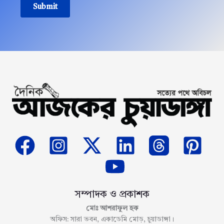
Submit
সম্পাদক ও প্রকাশক
মোঃ আশরাফুল হক
অফিস: সারা ভবন, একাডেমি মোড়, চুয়াডাঙ্গা।