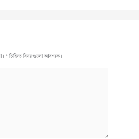
না।
*
চিহ্নিত বিষয়গুলো আবশ্যক।