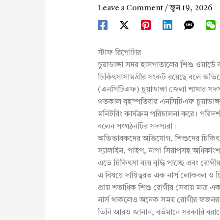
Leave a Comment
/
জুন 19, 2026
স্টাফ রিপোর্টার
চুয়াডাঙ্গা সদর হাসপাতালের শিশু ওয়ার্ডে
চিকিৎসাসামগ্রীর সংকট রয়েছে বলে অভিযো
(এনসিটিএফ) চুয়াডাঙ্গা জেলা শাখার সদস্
গতকাল বৃহস্পতিবার এনসিটিএফ চুয়াডাঙ্গ
মনিটরিং কার্যক্রম পরিচালনা করে। পরিদ
বলেন সংগঠনটির সদস্যরা।
অভিভাবকদের অভিযোগ, শিশুদের চিকিৎসার জ
স্যালাইন, পাইপ, নাপা সিরাপসহ অধিকাং
এতে চিকিৎসা ব্যয় বৃদ্ধি পাচ্ছে এবং রোগ
এ বিষয়ে দায়িত্বরত এক নার্স লোকবল ও 
প্রায় শতাধিক শিশু রোগীর সেবায় মাত্র এক
নার্স থাকলেও অনেক সময় রোগীর স্বজনর
তিনি আরও জানান, বর্তমানে সরকারি বরাদ