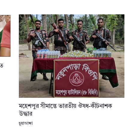
তে
মহেশপুর সীমান্তে ভারতীয় ঔষধ-কীটনাশক
উদ্ধার
চুয়াডাঙ্গা