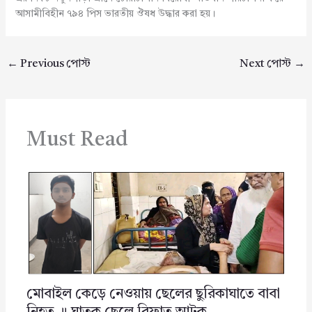
আসামীবিহীন ৭৯৪ পিস ভারতীয় ঔষধ উদ্ধার করা হয়।
←
Previous পোস্ট
Next পোস্ট
→
Must Read
মোবাইল কেড়ে নেওয়ায় ছেলের ছুরিকাঘাতে বাবা