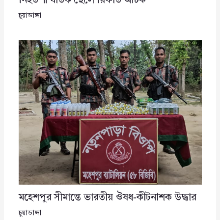
নিহত ॥ ঘাতক ছেলে রিফাত আটক
চুয়াডাঙ্গা
মহেশপুর সীমান্তে ভারতীয় ঔষধ-কীটনাশক উদ্ধার
চুয়াডাঙ্গা