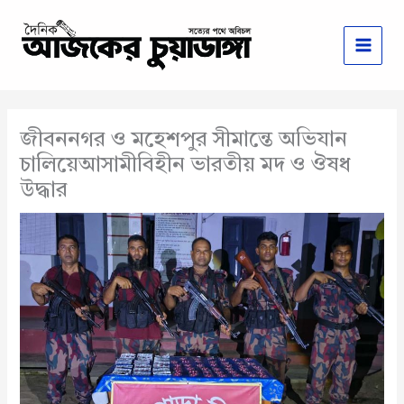
Skip
to
content
জীবননগর ও মহেশপুর সীমান্তে অভিযান
চালিয়েআসামীবিহীন ভারতীয় মদ ও ঔষধ
উদ্ধার