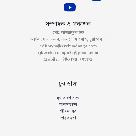
সম্পাদক ও প্রকাশক
মোঃ আশরাফুল হক
অফিস: সারা ভবন, একাডেমি মোড়, চুয়াডাঙ্গা।
editor@ajkerchuadanga.com
ajkerchuadanga24@gmail.com
Mobile: +880 1711-397172
চুয়াডাঙ্গা
চুয়াডাঙ্গা সদর
আলমডাঙ্গা
জীবননগর
দামুড়হুদা