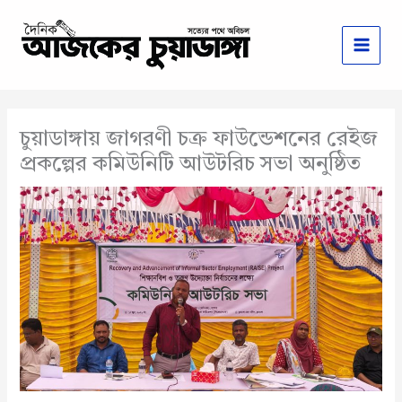
Skip
to
content
চুয়াডাঙ্গায় জাগরণী চক্র ফাউন্ডেশনের রেইজ
প্রকল্পের কমিউনিটি আউটরিচ সভা অনুষ্ঠিত