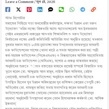
Leave a Comment
/
জুন 18, 2026
স্টাফ রিপোর্টার
সমাজের পিছিয়ে পড়া জনগোষ্ঠীর কর্মসংস্থান, দক্ষতা উন্নয়ন এবং তরুণ
উদ্যোক্তা ˆতরির লক্ষ্যে ‘রিকভারি অ্যান্ড অ্যাডভান্সমেন্ট অব ইনফরমাল
সেক্টর এমপ্লয়মেন্ট প্রকল্পের আওতায় শিক্ষানবিশ ও তরুণ উদ্যোক্তা
নির্বাচনের লক্ষ্যে একটি কমিউনিটি আউটরিচ সভা অনুষ্ঠিত হয়েছে| গতকাল
বুধবার সকাল সাড়ে ১০টায় চুয়াডাঙ্গা সদর উপজেলার জাফরপুরে জাগরণী
চক্র ফাউন্ডেশনের পাশের খোলা মাঠে এ সভার আয়োজন করা হয়| পল্লী
কর্ম-সহায়ক ফাউন্ডেশন (পিকেএসএফ) ও বিশ্বব্যাংকের আর্থিক সহযোগিতায়
জাগরণী চক্র ফাউন্ডেশন (জেসিএফ), যশোর এ প্রকল্প বাস্তবায়ন করছে|
অনুষ্ঠানের শুরুতে ¯^াগত বক্তব্যের মাধ্যমে প্রজেক্ট সম্পর্কে বিস্তারিত তথ্য
তুলে ধরেন মো. আব্দুল্লাহ আল মামুন, লাইফ স্কিল অফিসার, রেইজ
প্রোজেক্ট, জাগরণী চক্র ফাউন্ডেশন| অনুষ্ঠানে প্রধান অতিথি হিসেবে
উপস্থিত ছিলেন যুব উন্নয়ন অধিদপ্তরের যুব প্রশিক্ষণ কেন্দ্রের ডেপুটি কো-
অর্ডিনেটর মো. নাজমুল কবির| সভায় সভাপতিত্ব করেন জাগরণী চক্র
ফাউন্ডেশনের চুয়াডাঙ্গা জোনের জোনাল ম্যানেজার এম এম মিজানুর
রহমান| অনুষ্ঠানটি উপস্থাপনা করেন জোন হিসাবরক্ষক কর্মকর্তা মো. আশিক
ইকবাল|