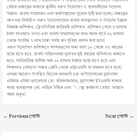
সভায় জানানো হয়, পিকেএসএফ ও বিশ্বব্যাংকের যৌথ অর্থায়নে পরিচালিত
রেইজ প্রকল্পের মাধ্যমে স্থানীয় তরুণ উদ্যোক্তা ও ব্যবসায়ীদের উদ্যোগ
উন্নয়ন, ব্যবসা সম্প্রসারণ এবং কর্মসংস্থানের সুযোগ সৃষ্টি করা হচ্ছে| প্রকল্পের
আওতায় নির্বাচিত তরুণ উদ্যোক্তাদের ব্যবসা ব্যবস্থাপনা ও উদ্যোগ উন্নয়ন
বিষয়ক প্রশিক্ষণ, ট্রেডভিত্তিক কারিগরি প্রশিক্ষণ, প্রশিক্ষণ শেষে ৫ হাজার
টাকা যাতায়াত ভাতা এবং ব্যবসা সম্প্রসারণের জন্য সহজ শর্তে ৫১ হাজার
থেকে সর্বোচ্চ ৭ লাখ টাকা পর্যন্ত ঋণ সুবিধা প্রদান করা হবে|
তরুণ উদ্যোক্তা প্রশিক্ষণে অংশগ্রহণের জন্য বয়স ১৮ থেকে ৩৫ বছরের
মধ্যে হতে হবে, ব্যবসা পরিচালনায় ন্যূনতম দুই বছরের অভিজ্ঞতা থাকতে
হবে, পারিবারিক মাসিক আয় ২০ হাজার টাকার মধ্যে হতে হবে এবং
শিক্ষাগত যোগ্যতা পঞ্চম শ্রেণি থেকে এইচএসসি বা সমমান হতে হবে|
এসময় আরোও উপস্থিত ছিলেন জাগরণী চক্র ফাউন্ডেশনের চুয়াডাঙ্গা
এরিয়ার এরিয়া ম্যানেজার মো. মনিরুজ্জামান, চুয়াডাঙ্গা ইউএমসি শাখার
শাখা ব্যবস্থাপক মো. নাছিম উদ্দিন এবং ¯^াস্থ্য কর্মকর্তা মোছা. জান্নাত
আরা প্রমুখ|
←
Previous পোস্ট
Next পোস্ট
→