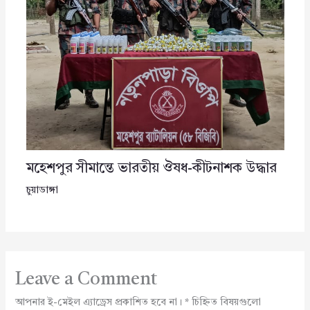
মহেশপুর সীমান্তে ভারতীয় ঔষধ-কীটনাশক উদ্ধার
চুয়াডাঙ্গা
Leave a Comment
আপনার ই-মেইল এ্যাড্রেস প্রকাশিত হবে না।
*
চিহ্নিত বিষয়গুলো