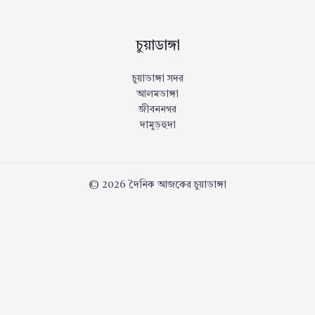
চুয়াডাঙ্গা
চুয়াডাঙ্গা সদর
আলমডাঙ্গা
জীবননগর
দামুড়হুদা
© 2026 দৈনিক আজকের চুয়াডাঙ্গা