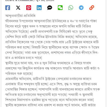
আন্দুলবাড়ীয়া প্রতিনিধি
জীবননগর উপজেলার আন্দুলবাড়ীয়া ইউনিয়নের ৪ ন¤^র ওয়ার্ডের পাঁকা
বিলের মাঠে পুকুর খনন ও সংস্কারের নামে ফসলি জমির মাটি বিক্রির
অভিযোগ উঠেছে| একটি প্রভাবশালী চক্র সিন্ডিকেট গড়ে তুলে ভেকু
মেশিন দিয়ে মাটি কেটে বিভিন্ন ইটভাটায় বিক্রি করছে| অভিযোগ রয়েছে,
প্রতিদিন বিকেলের পর থেকে ভোর পর্যন্ত প্রায় ১৫টি ট্রাক্টরের মাধ্যমে মাটি
পরিবহন করা হচ্ছে| বিষয়টি নিয়ে স্থানীয়দের মধ্যে ব্যাপক ক্ষোভ ও উদ্বেগ
দেখা দিয়েছে| তারা প্রশ্ন তুলেছেন, প্রশাসনের নজর এড়িয়ে কীভাবে দিন-
রাত এ কার্যক্রম চলতে পারে|
স্থানীয় সূত্রে জানা যায়, গত ৪ জুন বিভিন্ন গণমাধ্যমে এ বিষয়ে সংবাদ
প্রকাশের পর কিছুদিন কার্যক্রম বন্ধ থাকলেও সম্প্রতি আবারও মাটি কাটা ও
পরিবহন শুরু হয়েছে|
গ্রামবাসীর অভিযোগ, মাটিভর্তি ট্রাক্টরের বেপরোয়া চলাচলের কারণে
এলাকায় তীব্র শব্দদূষণ সৃষ্টি হচ্ছে| এতে শিশু, বৃদ্ধ ও অসুস্থ ব্যক্তিরা চরম
ভোগান্তির শিকার হচ্ছেন| পাশাপাশি ভারী যানবাহনের কারণে গ্রামীণ সড়ক
ক্ষতিগ্রস্ত হয়ে চলাচলের অনুপযোগী হয়ে পড়ছে| পথচারী ও স্কুলগামী
শিশুদের নিরাপত্তাও হুমকির মুখে পড়েছে বলে অভিযোগ করেন তারা|
স্থানীয় কয়েকজন বাসিন্দা নাম প্রকাশ না করার শর্তে জানান, মাটি কাটার