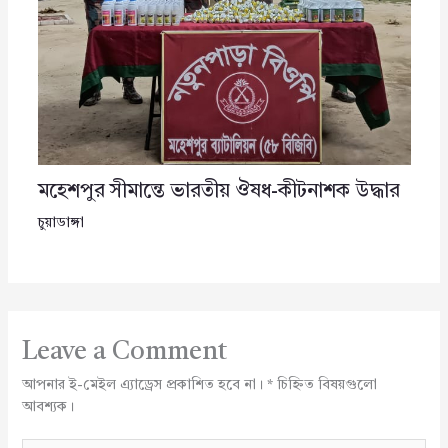
মহেশপুর সীমান্তে ভারতীয় ঔষধ-কীটনাশক উদ্ধার
চুয়াডাঙ্গা
Leave a Comment
আপনার ই-মেইল এ্যাড্রেস প্রকাশিত হবে না।
*
চিহ্নিত বিষয়গুলো
আবশ্যক।