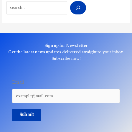
Search
Sign up for Newsletter
Get the latest news updates delivered straight to your inbox.
Subscribe now!
Email
Submit