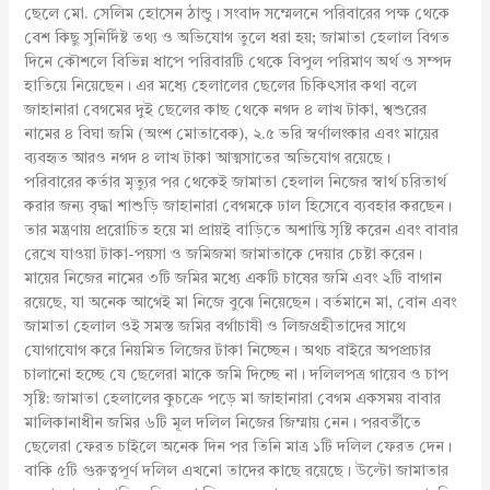
ছেলে মো. সেলিম হোসেন ঠান্ডু। সংবাদ সম্মেলনে পরিবারের পক্ষ থেকে
বেশ কিছু সুনির্দিষ্ট তথ্য ও অভিযোগ তুলে ধরা হয়; জামাতা হেলাল বিগত
দিনে কৌশলে বিভিন্ন ধাপে পরিবারটি থেকে বিপুল পরিমাণ অর্থ ও সম্পদ
হাতিয়ে নিয়েছেন। এর মধ্যে হেলালের ছেলের চিকিৎসার কথা বলে
জাহানারা বেগমের দুই ছেলের কাছ থেকে নগদ ৪ লাখ টাকা, শ্বশুরের
নামের ৪ বিঘা জমি (অংশ মোতাবেক), ২.৫ ভরি স্বর্ণালংকার এবং মায়ের
ব্যবহৃত আরও নগদ ৪ লাখ টাকা আত্মসাতের অভিযোগ রয়েছে।
পরিবারের কর্তার মৃত্যুর পর থেকেই জামাতা হেলাল নিজের স্বার্থ চরিতার্থ
করার জন্য বৃদ্ধা শাশুড়ি জাহানারা বেগমকে ঢাল হিসেবে ব্যবহার করছেন।
তার মন্ত্রণায় প্ররোচিত হয়ে মা প্রায়ই বাড়িতে অশান্তি সৃষ্টি করেন এবং বাবার
রেখে যাওয়া টাকা-পয়সা ও জমিজমা জামাতাকে দেয়ার চেষ্টা করেন।
মায়ের নিজের নামের ৩টি জমির মধ্যে একটি চাষের জমি এবং ২টি বাগান
রয়েছে, যা অনেক আগেই মা নিজে বুঝে নিয়েছেন। বর্তমানে মা, বোন এবং
জামাতা হেলাল ওই সমস্ত জমির বর্গাচাষী ও লিজগ্রহীতাদের সাথে
যোগাযোগ করে নিয়মিত লিজের টাকা নিচ্ছেন। অথচ বাইরে অপপ্রচার
চালানো হচ্ছে যে ছেলেরা মাকে জমি দিচ্ছে না। দলিলপত্র গায়েব ও চাপ
সৃষ্টি: জামাতা হেলালের কুচক্রে পড়ে মা জাহানারা বেগম একসময় বাবার
মালিকানাধীন জমির ৬টি মূল দলিল নিজের জিম্মায় নেন। পরবর্তীতে
ছেলেরা ফেরত চাইলে অনেক দিন পর তিনি মাত্র ১টি দলিল ফেরত দেন।
বাকি ৫টি গুরুত্বপূর্ণ দলিল এখনো তাদের কাছে রয়েছে। উল্টো জামাতার