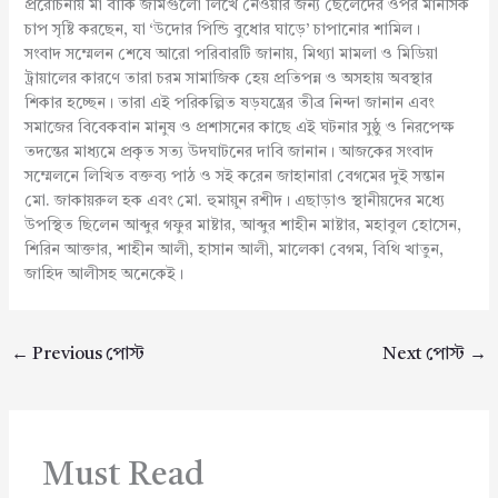
প্ররোচনায় মা বাকি জমিগুলো লিখে নেওয়ার জন্য ছেলেদের ওপর মানসিক
চাপ সৃষ্টি করছেন, যা ‘উদোর পিন্ডি বুধোর ঘাড়ে’ চাপানোর শামিল।
সংবাদ সম্মেলন শেষে আরো পরিবারটি জানায়, মিথ্যা মামলা ও মিডিয়া
ট্রায়ালের কারণে তারা চরম সামাজিক হেয় প্রতিপন্ন ও অসহায় অবস্থার
শিকার হচ্ছেন। তারা এই পরিকল্পিত ষড়যন্ত্রের তীব্র নিন্দা জানান এবং
সমাজের বিবেকবান মানুষ ও প্রশাসনের কাছে এই ঘটনার সুষ্ঠু ও নিরপেক্ষ
তদন্তের মাধ্যমে প্রকৃত সত্য উদঘাটনের দাবি জানান। আজকের সংবাদ
সম্মেলনে লিখিত বক্তব্য পাঠ ও সই করেন জাহানারা বেগমের দুই সন্তান
মো. জাকায়রুল হক এবং মো. হুমায়ুন রশীদ। এছাড়াও স্থানীয়দের মধ্যে
উপস্থিত ছিলেন আব্দুর গফুর মাষ্টার, আব্দুর শাহীন মাষ্টার, মহাবুল হোসেন,
শিরিন আক্তার, শাহীন আলী, হাসান আলী, মালেকা বেগম, বিথি খাতুন,
জাহিদ আলীসহ অনেকেই।
←
Previous পোস্ট
Next পোস্ট
→
Must Read