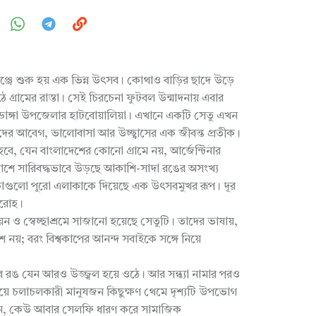
ঞ্জে শুরু হয় এক ভিন্ন উৎসব। কোথাও বাড়ির ছাদে উড়ে
 গ্রামের রাস্তা। সেই চিরচেনা ফুটবল উন্মাদনায় এবার
মডাঙ্গা উপজেলার হাটবোয়ালিয়া। এখানে একটি সেতু এখন
মীদের আবেগ, ভালোবাসা আর উচ্ছ্বাসের এক জীবন্ত প্রতীক।
হবে, যেন বাংলাদেশের কোনো গ্রামে নয়, আর্জেন্টিনার
পাশে সারিবদ্ধভাবে উড়ছে আকাশি-সাদা রঙের অসংখ্য
কাগুলো পুরো এলাকাকে দিয়েছে এক উৎসবমুখর রূপ। দূর
ারোহ।
থায়ন ও স্বেচ্ছাশ্রমে সাজানো হয়েছে সেতুটি। তাদের ভাষায়,
শ নয়; বরং বিশ্বকাপের আনন্দ সবাইকে সঙ্গে নিয়ে
র রঙ যেন আরও উজ্জ্বল হয়ে ওঠে। আর সন্ধ্যা নামার পরও
দিয়ে চলাচলকারী মানুষজন কিছুক্ষণ থেমে দৃশ্যটি উপভোগ
, কেউ আবার সেলফি ধারণ করে সামাজিক