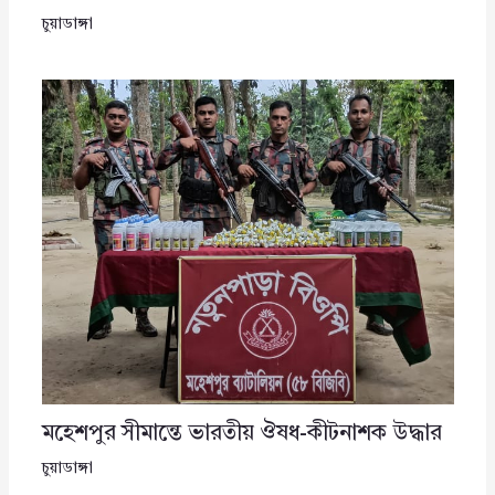
চুয়াডাঙ্গা
মহেশপুর সীমান্তে ভারতীয় ঔষধ-কীটনাশক উদ্ধার
চুয়াডাঙ্গা