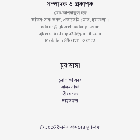
সম্পাদক ও প্রকাশক
মোঃ আশরাফুল হক
অফিস: সারা ভবন, একাডেমি মোড়, চুয়াডাঙ্গা।
editor@ajkerchuadanga.com
ajkerchuadanga24@gmail.com
Mobile: +880 1711-397172
চুয়াডাঙ্গা
চুয়াডাঙ্গা সদর
আলমডাঙ্গা
জীবননগর
দামুড়হুদা
© 2026 দৈনিক আজকের চুয়াডাঙ্গা