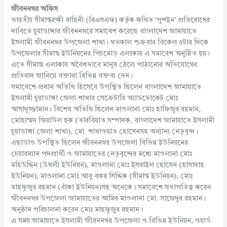
জীবননগর অফিস
ভারতীয় সীমান্তরক্ষী বাহিনী (বিএসএফ) কর্তৃক কথিত ‘পুশইন’ প্রতিরোধের
দাবিতে চুয়াডাঙ্গার জীবননগরে সমাবেশ করেছে বাংলাদেশ জামায়াতে
ইসলামী জীবননগর উপজেলা শাখা। গতকাল শুক্রবার বিকেল ৫টার দিকে
উপজেলার সীমান্ত ইউনিয়নের পিচমোড় এলাকায় এ সমাবেশ অনুষ্ঠিত হয়।
এতে সীমান্ত এলাকায় অবৈধভাবে মানুষ ঠেলে পাঠানোর অভিযোগের
প্রতিবাদ জানিয়ে বক্তারা বিভিন্ন বক্তব্য দেন।
সমাবেশে প্রধান অতিথি হিসেবে উপস্থিত ছিলেন বাংলাদেশ জামায়াতে
ইসলামী চুয়াডাঙ্গা জেলা শাখার সেক্রেটারি অ্যাডভোকেট মোঃ
আসাদুজ্জামান। বিশেষ অতিথি ছিলেন মাওলানা মোঃ হাফিজুর রহমান,
মোহাম্মদ জিয়াউল হক (তারবিয়াত সম্পাদক, বাংলাদেশ জামায়াতে ইসলামী
চুয়াডাঙ্গা জেলা শাখা), মো. শাখাওয়াত হোসেনসহ অন্যান্য নেতৃবৃন্দ।
এছাড়াও উপস্থিত ছিলেন জীবননগর উপজেলা বিভিন্ন ইউনিয়নের
চেয়ারম্যান পদপ্রার্থী ও জামায়াতের নেতৃবৃন্দের মধ্যে মাওলানা মোঃ
মহিউদ্দিন (উথলী ইউনিয়ন), মাওলানা মোঃ ইসরাইল হোসেন (হাসাদাহ
ইউনিয়ন), মাওলানা মোঃ আবু বকর সিদ্দিক (সীমান্ত ইউনিয়ন), মোঃ
মাহফুজুর রহমান (বাঁকা ইউনিয়ন)সহ অনেকে। সমাবেশে সভাপতিত্ব করেন
জীবননগর উপজেলা জামায়াতের আমির মাওলানা মো. সাজেদুর রহমান।
অনুষ্ঠান পরিচালনা করেন মোঃ মাহফুজুর রহমান।
এ সময় জামায়াতে ইসলামী জীবননগর উপজেলা ও বিভিন্ন ইউনিয়ন, ওয়ার্ড